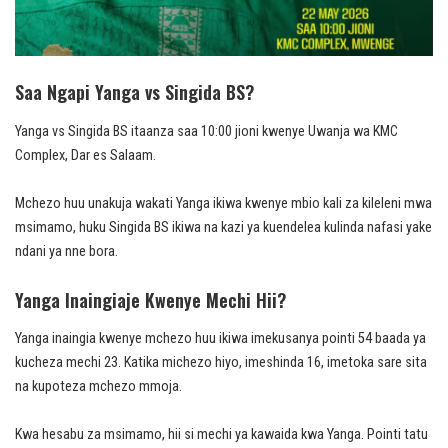
Saa Ngapi Yanga vs Singida BS?
Yanga vs Singida BS itaanza saa 10:00 jioni kwenye Uwanja wa KMC
Complex, Dar es Salaam.
Mchezo huu unakuja wakati Yanga ikiwa kwenye mbio kali za kileleni mwa
msimamo, huku Singida BS ikiwa na kazi ya kuendelea kulinda nafasi yake
ndani ya nne bora.
Yanga Inaingiaje Kwenye Mechi Hii?
Yanga inaingia kwenye mchezo huu ikiwa imekusanya pointi 54 baada ya
kucheza mechi 23. Katika michezo hiyo, imeshinda 16, imetoka sare sita
na kupoteza mchezo mmoja.
Kwa hesabu za msimamo, hii si mechi ya kawaida kwa Yanga. Pointi tatu