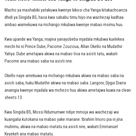
Macho ya mashabiki yatakuwa kwenye kikosi cha Yanga kitakachoanza
dhidi ya Singida BS, hasa kwa sababu timu hiyo ina wachezaji kadhaa
ambao wamekuwa na mchango mkubwa kwenye mabao msimu huu.
Kwa upande wa Yanga, majina yanayobeba mjadala mkubwa kuelekea
mechi hii ni Prince Dube, Pacome Zouzoua, Allan Okello na Mudathir
Yahya. Dube ametajwa akiwa na mabao tisa na asisti tatu, wakati
Pacome ana mabao saba na asisti nne.
Okello naye amekuwa na mchango mkubwa akiwa na mabao saba na
asisti saba, huku Mudathir akiwa na mabao saba. Langoni, Djigui Diarra
anaingia kwenye mjadala wa mchezo huu akiwa ametajwa kuwa na clean
sheets 13.
Kwa Singida BS, Mossi Ndumumwe ndiye mmoja wa wachezaji wa
kuangalia kutokana na mabao yake manane. Ibrahim Imoro pia ni jina
muhimu, akiwa na mabao matatu na asisti nne, wakati Emmanuel
Keyekeh ana mabao matatu.