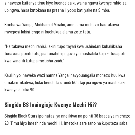
zinaweza kuifanya timu hiyo kuendelea kuwa na nguvu kwenye mbio za
ubingwa, hasa kutokana na presha iliyopo kati yake na Simba.
Kocha wa Yanga, Abdihamid Moalin, amesema mchezo hautakuwa
mwepesi lakini lengo ni kuchukua alama zote tatu.
“Haitakuwa mechi rahisi, lakini tupo tayari kwa ushindani kuhakikisha
tunavuna pointi tatu, pia tunahitaji nguvu ya mashabiki kuja kutusapoti
kwa wingi ili kutupa motisha zaidi.”
Kauli hiyo inaweka wazi namna Yanga inavyouangalia mchezo huu kwa
umakini mkubwa, huku benchi la ufundi likihitaji pia nguvu ya mashabiki
kwenye dakika 90.
Singida BS Inaingiaje Kwenye Mechi Hii?
Singida Black Stars ipo nafasi ya nne ikiwa na pointi 38 baada ya michezo
23. Timu hiyo imeshinda mechi 11, imetoka sare tano na kupoteza saba.