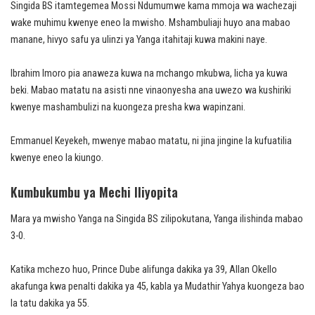
Singida BS itamtegemea Mossi Ndumumwe kama mmoja wa wachezaji
wake muhimu kwenye eneo la mwisho. Mshambuliaji huyo ana mabao
manane, hivyo safu ya ulinzi ya Yanga itahitaji kuwa makini naye.
Ibrahim Imoro pia anaweza kuwa na mchango mkubwa, licha ya kuwa
beki. Mabao matatu na asisti nne vinaonyesha ana uwezo wa kushiriki
kwenye mashambulizi na kuongeza presha kwa wapinzani.
Emmanuel Keyekeh, mwenye mabao matatu, ni jina jingine la kufuatilia
kwenye eneo la kiungo.
Kumbukumbu ya Mechi Iliyopita
Mara ya mwisho Yanga na Singida BS zilipokutana, Yanga ilishinda mabao
3-0.
Katika mchezo huo, Prince Dube alifunga dakika ya 39, Allan Okello
akafunga kwa penalti dakika ya 45, kabla ya Mudathir Yahya kuongeza bao
la tatu dakika ya 55.