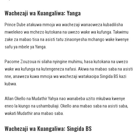
Wachezaji wa Kuangaliwa: Yanga
Prince Dube atakuwa mmoja wa wachezaji wanaoweza kubadilisha
mwelekeo wa mchezo kutokana na uwezo wake wa kufunga. Takwimu
zake za mabao tisa na asisti tatu zinaonyesha mchango wake kwenye
safu ya mbele ya Yanga.
Pacome Zouzoua ni silaha nyingine muhimu, hasa kutokana na uwezo
wake wa kufunga na kutengeneza nafasi. Akiwa na mabao saba na asisti
nne, anaweza kuwa mmoja wa wachezaji watakaoipa Singida BS kazi
kubwa.
Allan Okello na Mudathir Yahya nao wanabeba uzito mkubwa kwenye
eneo la kiungo na ushambuliaji. Okello ana mabao saba na asisti saba,
wakati Mudathir ana mabao saba.
Wachezaji wa Kuangaliwa: Singida BS