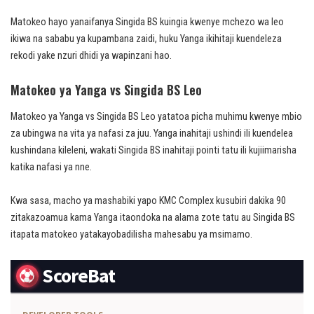
Matokeo hayo yanaifanya Singida BS kuingia kwenye mchezo wa leo
ikiwa na sababu ya kupambana zaidi, huku Yanga ikihitaji kuendeleza
rekodi yake nzuri dhidi ya wapinzani hao.
Matokeo ya Yanga vs Singida BS Leo
Matokeo ya Yanga vs Singida BS Leo yatatoa picha muhimu kwenye mbio
za ubingwa na vita ya nafasi za juu. Yanga inahitaji ushindi ili kuendelea
kushindana kileleni, wakati Singida BS inahitaji pointi tatu ili kujiimarisha
katika nafasi ya nne.
Kwa sasa, macho ya mashabiki yapo KMC Complex kusubiri dakika 90
zitakazoamua kama Yanga itaondoka na alama zote tatu au Singida BS
itapata matokeo yatakayobadilisha mahesabu ya msimamo.