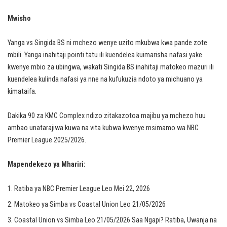
Mwisho
Yanga vs Singida BS ni mchezo wenye uzito mkubwa kwa pande zote
mbili. Yanga inahitaji pointi tatu ili kuendelea kuimarisha nafasi yake
kwenye mbio za ubingwa, wakati Singida BS inahitaji matokeo mazuri ili
kuendelea kulinda nafasi ya nne na kufukuzia ndoto ya michuano ya
kimataifa.
Dakika 90 za KMC Complex ndizo zitakazotoa majibu ya mchezo huu
ambao unatarajiwa kuwa na vita kubwa kwenye msimamo wa NBC
Premier League 2025/2026.
Mapendekezo ya Mhariri:
Ratiba ya NBC Premier League Leo Mei 22, 2026
Matokeo ya Simba vs Coastal Union Leo 21/05/2026
Coastal Union vs Simba Leo 21/05/2026 Saa Ngapi? Ratiba, Uwanja na