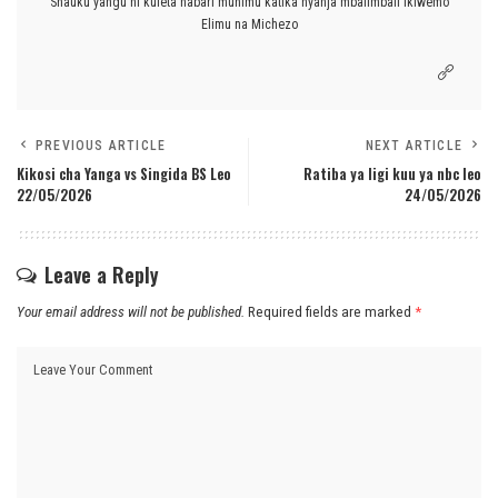
Shauku yangu ni kuleta habari muhimu katika nyanja mbalimbali ikiwemo
Elimu na Michezo
PREVIOUS ARTICLE
NEXT ARTICLE
Kikosi cha Yanga vs Singida BS Leo
Ratiba ya ligi kuu ya nbc leo
22/05/2026
24/05/2026
Leave a Reply
Your email address will not be published.
Required fields are marked
*