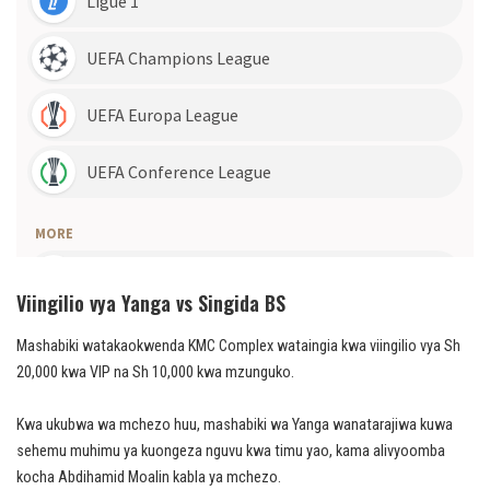
Viingilio vya Yanga vs Singida BS
Mashabiki watakaokwenda KMC Complex wataingia kwa viingilio vya Sh
20,000 kwa VIP na Sh 10,000 kwa mzunguko.
Kwa ukubwa wa mchezo huu, mashabiki wa Yanga wanatarajiwa kuwa
sehemu muhimu ya kuongeza nguvu kwa timu yao, kama alivyoomba
kocha Abdihamid Moalin kabla ya mchezo.