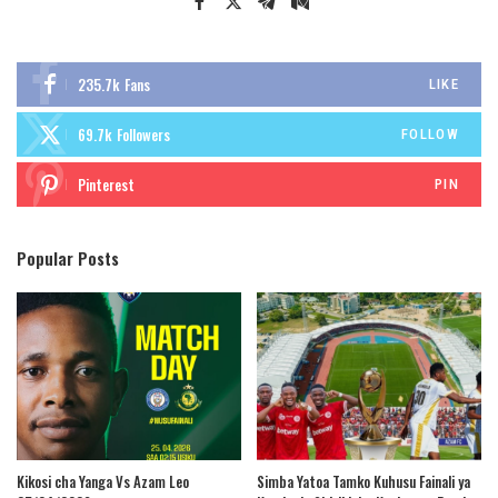
235.7k
Fans
LIKE
69.7k
Followers
FOLLOW
Pinterest
PIN
Popular Posts
Kikosi cha Yanga Vs Azam Leo
Simba Yatoa Tamko Kuhusu Fainali ya