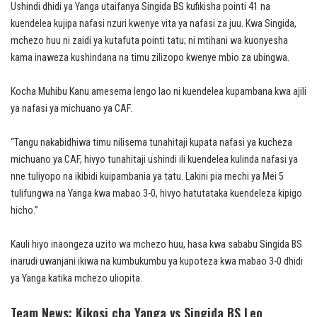
Ushindi dhidi ya Yanga utaifanya Singida BS kufikisha pointi 41 na
kuendelea kujipa nafasi nzuri kwenye vita ya nafasi za juu. Kwa Singida,
mchezo huu ni zaidi ya kutafuta pointi tatu; ni mtihani wa kuonyesha
kama inaweza kushindana na timu zilizopo kwenye mbio za ubingwa.
Kocha Muhibu Kanu amesema lengo lao ni kuendelea kupambana kwa ajili
ya nafasi ya michuano ya CAF.
“Tangu nakabidhiwa timu nilisema tunahitaji kupata nafasi ya kucheza
michuano ya CAF, hivyo tunahitaji ushindi ili kuendelea kulinda nafasi ya
nne tuliyopo na ikibidi kuipambania ya tatu. Lakini pia mechi ya Mei 5
tulifungwa na Yanga kwa mabao 3-0, hivyo hatutataka kuendeleza kipigo
hicho.”
Kauli hiyo inaongeza uzito wa mchezo huu, hasa kwa sababu Singida BS
inarudi uwanjani ikiwa na kumbukumbu ya kupoteza kwa mabao 3-0 dhidi
ya Yanga katika mchezo uliopita.
Team News: Kikosi cha Yanga vs Singida BS Leo