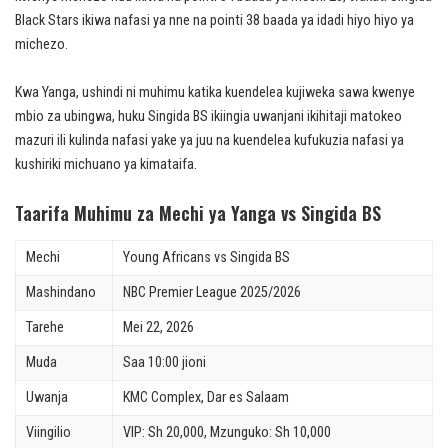
Black Stars ikiwa nafasi ya nne na pointi 38 baada ya idadi hiyo hiyo ya
michezo.
Kwa Yanga, ushindi ni muhimu katika kuendelea kujiweka sawa kwenye
mbio za ubingwa, huku Singida BS ikiingia uwanjani ikihitaji matokeo
mazuri ili kulinda nafasi yake ya juu na kuendelea kufukuzia nafasi ya
kushiriki michuano ya kimataifa.
Taarifa Muhimu za Mechi ya Yanga vs Singida BS
Mechi
Young Africans vs Singida BS
Mashindano
NBC Premier League 2025/2026
Tarehe
Mei 22, 2026
Muda
Saa 10:00 jioni
Uwanja
KMC Complex, Dar es Salaam
Viingilio
VIP: Sh 20,000, Mzunguko: Sh 10,000