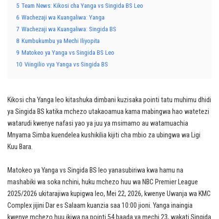
5
Team News: Kikosi cha Yanga vs Singida BS Leo
6
Wachezaji wa Kuangaliwa: Yanga
7
Wachezaji wa Kuangaliwa: Singida BS
8
Kumbukumbu ya Mechi Iliyopita
9
Matokeo ya Yanga vs Singida BS Leo
10
Viingilio vya Yanga vs Singida BS
Kikosi cha Yanga leo kitashuka dimbani kuzisaka pointi tatu muhimu dhidi
ya Singida BS katika mchezo utakaoamua kama mabingwa hao watetezi
watarudi kwenye nafasi yao ya juu ya msimamo au watamuachia
Mnyama Simba kuendelea kushikilia kijiti cha mbio za ubingwa wa Ligi
Kuu Bara.
Matokeo ya Yanga vs Singida BS leo yanasubiriwa kwa hamu na
mashabiki wa soka nchini, huku mchezo huu wa NBC Premier League
2025/2026 ukitarajiwa kupigwa leo, Mei 22, 2026, kwenye Uwanja wa KMC
Complex jijini Dar es Salaam kuanzia saa 10:00 jioni. Yanga inaingia
kwenye mchezo huu ikiwa na pointi 54 baada ya mechi 23, wakati Singida