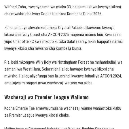
Wilfried Zaha, mwenye umri wa miaka 33, hajajumuishwa kwenye kikosi
cha mwisho cha Ivory Coast kuelekea Kombe la Dunia 2026.
Zaha, ambaye aliwahi kuitumikia Crystal Palace, alikuwemo kwenye
kikosi cha Ivory Coast cha AFCON 2025 mapema msimu huu. Kwa sasa
yupo Charlotte FC kwa mkopo kutoka Galatasaray, lakini hajapata nafasi
kwenye kikosi cha mwisho cha Kombe la Dunia.
Pia, beki mkongwe Willy Boly wa Nottingham Forest na mshambuliaji wa
zamani wa West Ham, Sebastien Haller, hawapo kwenye kikosi cha
mwisho. Haller, aliyefunga bao la ushindi kwenye fainali ya AFCON 2024,
ametajwa miongoni mwa wachezaji watano wa akiba.
Wachezaji wa Premier League Waliomo
Kocha Emerse Fae amewajumuisha wachezaji wanne wanaotoka klabu
za Premier League kwenye kikosi chake.