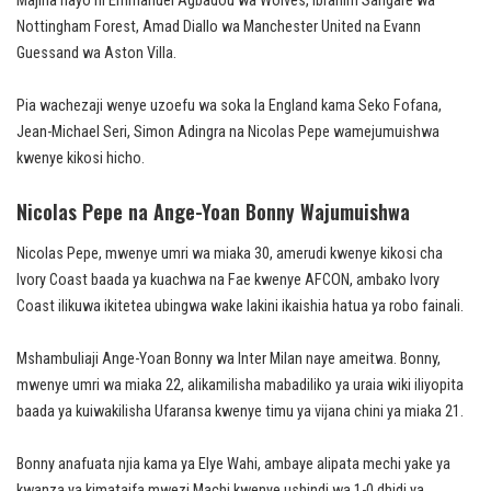
Majina hayo ni Emmanuel Agbadou wa Wolves, Ibrahim Sangare wa
Nottingham Forest, Amad Diallo wa Manchester United na Evann
Guessand wa Aston Villa.
Pia wachezaji wenye uzoefu wa soka la England kama Seko Fofana,
Jean-Michael Seri, Simon Adingra na Nicolas Pepe wamejumuishwa
kwenye kikosi hicho.
Nicolas Pepe na Ange-Yoan Bonny Wajumuishwa
Nicolas Pepe, mwenye umri wa miaka 30, amerudi kwenye kikosi cha
Ivory Coast baada ya kuachwa na Fae kwenye AFCON, ambako Ivory
Coast ilikuwa ikitetea ubingwa wake lakini ikaishia hatua ya robo fainali.
Mshambuliaji Ange-Yoan Bonny wa Inter Milan naye ameitwa. Bonny,
mwenye umri wa miaka 22, alikamilisha mabadiliko ya uraia wiki iliyopita
baada ya kuiwakilisha Ufaransa kwenye timu ya vijana chini ya miaka 21.
Bonny anafuata njia kama ya Elye Wahi, ambaye alipata mechi yake ya
kwanza ya kimataifa mwezi Machi kwenye ushindi wa 1-0 dhidi ya