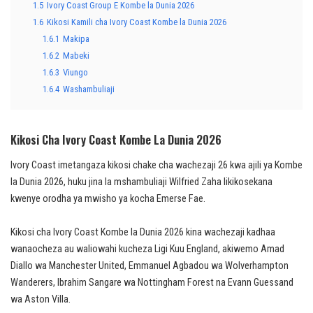
1.5
Ivory Coast Group E Kombe la Dunia 2026
1.6
Kikosi Kamili cha Ivory Coast Kombe la Dunia 2026
1.6.1
Makipa
1.6.2
Mabeki
1.6.3
Viungo
1.6.4
Washambuliaji
Kikosi Cha Ivory Coast Kombe La Dunia 2026
Ivory Coast imetangaza kikosi chake cha wachezaji 26 kwa ajili ya Kombe
la Dunia 2026, huku jina la mshambuliaji Wilfried Zaha likikosekana
kwenye orodha ya mwisho ya kocha Emerse Fae.
Kikosi cha Ivory Coast Kombe la Dunia 2026 kina wachezaji kadhaa
wanaocheza au waliowahi kucheza Ligi Kuu England, akiwemo Amad
Diallo wa Manchester United, Emmanuel Agbadou wa Wolverhampton
Wanderers, Ibrahim Sangare wa Nottingham Forest na Evann Guessand
wa Aston Villa.