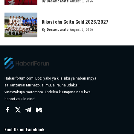
By
Desamparata
August 5, 2026
Posted
by
Kikosi cha Geita Gold 2026/2027
By
Desamparata
August 5, 2026
Posted
by
Habariforum.com: Dozi yako ya kila siku ya habari mpya
za Tanzania! Michezo, elimu, ajira, na udaku –
vinavyokujia motomoto. Endelea kuungana nasi kwa
habari za kila aina!.
Find Us on Facebook