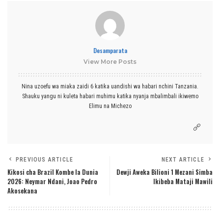
Desamparata
View More Posts
Nina uzoefu wa miaka zaidi 6 katika uandishi wa habari nchini Tanzania.
Shauku yangu ni kuleta habari muhimu katika nyanja mbalimbali ikiwemo
Elimu na Michezo
PREVIOUS ARTICLE
NEXT ARTICLE
Kikosi cha Brazil Kombe la Dunia
Dewji Aweka Bilioni 1 Mezani Simba
2026: Neymar Ndani, Joao Pedro
Ikibeba Mataji Mawili
Akosekana