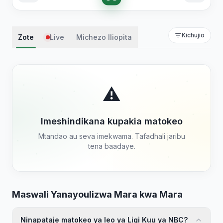
Kichujio
Zote
Live
Michezo Iliopita
⚠️
Imeshindikana kupakia matokeo
Mtandao au seva imekwama. Tafadhali jaribu
tena baadaye.
Maswali Yanayoulizwa Mara kwa Mara
Ninapataje matokeo ya leo ya Ligi Kuu ya NBC?