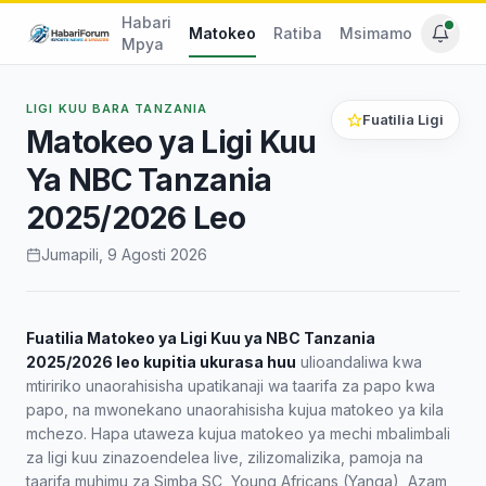
Habari
Matokeo
Ratiba
Msimamo
Mpya
LIGI KUU BARA TANZANIA
Fuatilia Ligi
Matokeo ya Ligi Kuu
Ya NBC Tanzania
2025/2026 Leo
Jumapili, 9 Agosti 2026
Fuatilia Matokeo ya Ligi Kuu ya NBC Tanzania
2025/2026 leo kupitia ukurasa huu
ulioandaliwa kwa
mtiririko unaorahisisha upatikanaji wa taarifa za papo kwa
papo, na mwonekano unaorahisisha kujua matokeo ya kila
mchezo. Hapa utaweza kujua matokeo ya mechi mbalimbali
za ligi kuu zinazoendelea live, zilizomalizika, pamoja na
taarifa muhimu za Simba SC, Young Africans (Yanga), Azam