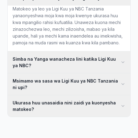
Matokeo ya leo ya Ligi Kuu ya NBC Tanzania
yanaonyeshwa moja kwa moja kwenye ukurasa huu
kwa mpangilio rahisi kufuatilia. Unaweza kuona mechi
zinazochezwa leo, mechi zilizoisha, mabao ya kila
upande, hali ya mechi kama inaendelea au imekwisha,
pamoja na muda rasmi wa kuanza kwa kila pambano.
Simba na Yanga wanacheza lini katika Ligi Kuu
ya NBC?
Msimamo wa sasa wa Ligi Kuu ya NBC Tanzania
ni upi?
Ukurasa huu unasaidia nini zaidi ya kuonyesha
matokeo?