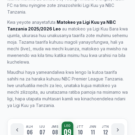
FC na timu nyingine zote zinazoshiriki Ligi Kuu ya NBC
Tanzania.
Kwa yeyote anayetafuta
Matokeo ya Ligi Kuu ya NBC
Tanzania 2025/2026 Leo
au matokeo ya Ligi Kuu Bara kwa
ujumla, ukurasa huu unakusanya taarifa zote muhimu sehemu
moja. Tazama taarifa kuhusu magoli yanayofungwa, hali ya
mechi (live), muda wa mechi kuanza, matokeo ya mwisho na
mwenendo wa kila timu katika msimu huu kwa urahisi na bila
kuchelewa.
Maudhui haya yameandaliwa kwa lengo la kutoa taarifa
sahihi na za haraka kuhusu NBC Premier League Tanzania.
Iwe unafuatilia mechi za leo, unataka kujua matokeo ya
mechi zilizopita, au unatazama ratiba pamoja na msimamo wa
ligi, hapa utapata muhtasari kamili wa kinachoendelea ndani
ya Ligi Kuu ya Tanzania.
LEO
ALH
IJU
JMS
JTT
JNN
JTN
09
06
07
08
10
11
12