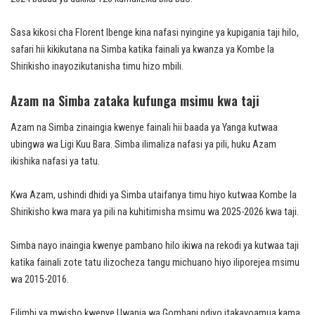
Sasa kikosi cha Florent Ibenge kina nafasi nyingine ya kupigania taji hilo,
safari hii kikikutana na Simba katika fainali ya kwanza ya Kombe la
Shirikisho inayozikutanisha timu hizo mbili.
Azam na Simba zataka kufunga msimu kwa taji
Azam na Simba zinaingia kwenye fainali hii baada ya Yanga kutwaa
ubingwa wa Ligi Kuu Bara. Simba ilimaliza nafasi ya pili, huku Azam
ikishika nafasi ya tatu.
Kwa Azam, ushindi dhidi ya Simba utaifanya timu hiyo kutwaa Kombe la
Shirikisho kwa mara ya pili na kuhitimisha msimu wa 2025-2026 kwa taji.
Simba nayo inaingia kwenye pambano hilo ikiwa na rekodi ya kutwaa taji
katika fainali zote tatu ilizocheza tangu michuano hiyo iliporejea msimu
wa 2015-2016.
Filimbi ya mwisho kwenye Uwanja wa Gombani ndiyo itakayoamua kama