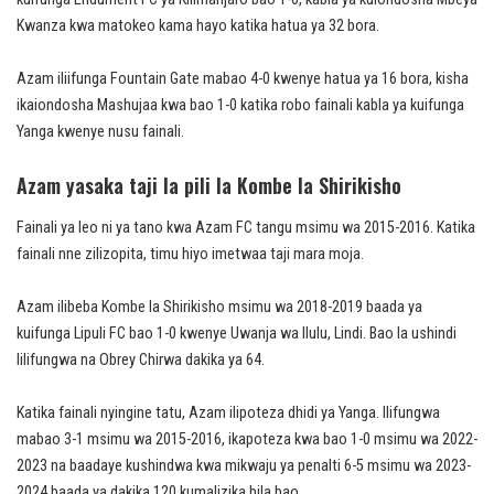
Kwanza kwa matokeo kama hayo katika hatua ya 32 bora.
Azam iliifunga Fountain Gate mabao 4-0 kwenye hatua ya 16 bora, kisha
ikaiondosha Mashujaa kwa bao 1-0 katika robo fainali kabla ya kuifunga
Yanga kwenye nusu fainali.
Azam yasaka taji la pili la Kombe la Shirikisho
Fainali ya leo ni ya tano kwa Azam FC tangu msimu wa 2015-2016. Katika
fainali nne zilizopita, timu hiyo imetwaa taji mara moja.
Azam ilibeba Kombe la Shirikisho msimu wa 2018-2019 baada ya
kuifunga Lipuli FC bao 1-0 kwenye Uwanja wa Ilulu, Lindi. Bao la ushindi
lilifungwa na Obrey Chirwa dakika ya 64.
Katika fainali nyingine tatu, Azam ilipoteza dhidi ya Yanga. Ilifungwa
mabao 3-1 msimu wa 2015-2016, ikapoteza kwa bao 1-0 msimu wa 2022-
2023 na baadaye kushindwa kwa mikwaju ya penalti 6-5 msimu wa 2023-
2024 baada ya dakika 120 kumalizika bila bao.