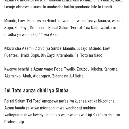
Azam FC imeanza na Aishi Manula katika kikosi chake cha kwanza, huku
Lusajo akipewa jukumu la unahodha katika pambano hilo la fainali.
Msindo, Lawi, Fuentes na Himid pia wamepewa nafasi ya kuanza, wakati
Sopu, Bin Zayd, Kitambala, Feisal Salum ‘Fei Toto’ na Nado wakikamilisha
orodha ya wachezaji 11 wa Azam.
Kikosi cha Azam FC dhidi ya Simba: Manula, Lusajo, Msindo, Lawi,
Fuentes, Himid, Sopu, Bin Zayd, Kitambala, Fei Toto na Nado.
Kwenye benchi la Azam wapo Foba, Twalib, Zouzou, Kibeku, Kanoute,
Akaminko, Abah, Alobogast, Zidane na J.J Ngita.
Fei Toto aanza dhidi ya Simba
Feisal Salum ‘Fei Toto’ amepewa nafasi ya kuanza katika kikosi cha
Azam baada ya kuwa miongoni mwa wachezaji muhimu
waliopumzishwa kwenye mchezo wa mwisho wa Ligi Kuu Bara dhidi ya
Dodoma Jiji.