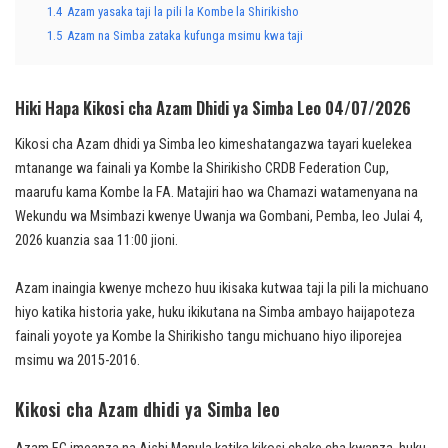
1.4
Azam yasaka taji la pili la Kombe la Shirikisho
1.5
Azam na Simba zataka kufunga msimu kwa taji
Hiki Hapa Kikosi cha Azam Dhidi ya Simba Leo 04/07/2026
Kikosi cha Azam dhidi ya Simba leo kimeshatangazwa tayari kuelekea
mtanange wa fainali ya Kombe la Shirikisho CRDB Federation Cup,
maarufu kama Kombe la FA. Matajiri hao wa Chamazi watamenyana na
Wekundu wa Msimbazi kwenye Uwanja wa Gombani, Pemba, leo Julai 4,
2026 kuanzia saa 11:00 jioni.
Azam inaingia kwenye mchezo huu ikisaka kutwaa taji la pili la michuano
hiyo katika historia yake, huku ikikutana na Simba ambayo haijapoteza
fainali yoyote ya Kombe la Shirikisho tangu michuano hiyo iliporejea
msimu wa 2015-2016.
Kikosi cha Azam dhidi ya Simba leo