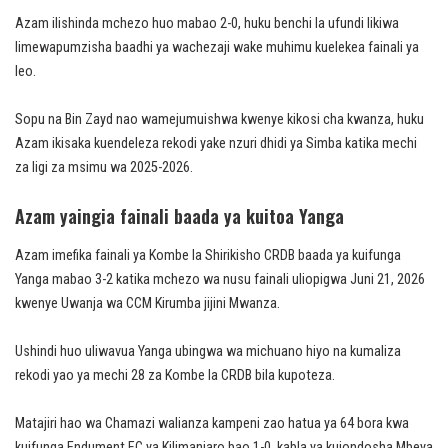
Azam ilishinda mchezo huo mabao 2-0, huku benchi la ufundi likiwa
limewapumzisha baadhi ya wachezaji wake muhimu kuelekea fainali ya
leo.
Sopu na Bin Zayd nao wamejumuishwa kwenye kikosi cha kwanza, huku
Azam ikisaka kuendeleza rekodi yake nzuri dhidi ya Simba katika mechi
za ligi za msimu wa 2025-2026.
Azam yaingia fainali baada ya kuitoa Yanga
Azam imefika fainali ya Kombe la Shirikisho CRDB baada ya kuifunga
Yanga mabao 3-2 katika mchezo wa nusu fainali uliopigwa Juni 21, 2026
kwenye Uwanja wa CCM Kirumba jijini Mwanza.
Ushindi huo uliwavua Yanga ubingwa wa michuano hiyo na kumaliza
rekodi yao ya mechi 28 za Kombe la CRDB bila kupoteza.
Matajiri hao wa Chamazi walianza kampeni zao hatua ya 64 bora kwa
kuifunga Endument FC ya Kilimanjaro bao 1-0, kabla ya kuiondosha Mbeya