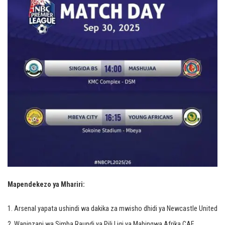
Mapendekezo ya Mhariri:
Arsenal yapata ushindi wa dakika za mwisho dhidi ya Newcastle United
Wapinzani wa Simba Raundi ya Pili Ligi ya Mabingwa Afrika CAF