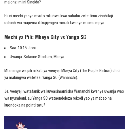
majonzi mjini Singida?
Hii ni mechi yenye mvuto mkubwa kwa sababu zote timu zinahitaji
ushindi wa mapema ili kujijengea morali kwenye msimu mpya.
Mechi ya Pili: Mbeya City vs Yanga SC
Saa: 10:15 Jioni
Uwanja: Sokoine Stadium, Mbeya
Mtanange wa pili ni kati ya wenyeji Mbeya City (The Purple Nation) dhidi
ya mabingwa watetezi Yanga SC (Wananchi).
Je, wenyeji watafanikiwa kuwasimamisha Wananchi kwenye uwanja wao
wa nyumbani, au Yanga SC wataendeleza rekodi yao ya mabao na
kuondoka na pointi tatu?