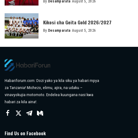
By
Desamparata
August 5, 2026
Posted
by
Kikosi cha Geita Gold 2026/2027
By
Desamparata
August 5, 2026
Posted
by
Habariforum.com: Dozi yako ya kila siku ya habari mpya
za Tanzania! Michezo, elimu, ajira, na udaku –
vinavyokujia motomoto. Endelea kuungana nasi kwa
habari za kila aina!.
Find Us on Facebook