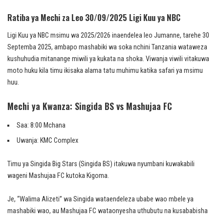
Ratiba ya Mechi za Leo 30/09/2025 Ligi Kuu ya NBC
Ligi Kuu ya NBC msimu wa 2025/2026 inaendelea leo Jumanne, tarehe 30
Septemba 2025, ambapo mashabiki wa soka nchini Tanzania wataweza
kushuhudia mitanange miwili ya kukata na shoka. Viwanja viwili vitakuwa
moto huku kila timu ikisaka alama tatu muhimu katika safari ya msimu
huu.
Mechi ya Kwanza: Singida BS vs Mashujaa FC
Saa: 8:00 Mchana
Uwanja: KMC Complex
Timu ya Singida Big Stars (Singida BS) itakuwa nyumbani kuwakabili
wageni Mashujaa FC kutoka Kigoma.
Je, “Walima Alizeti” wa Singida wataendeleza ubabe wao mbele ya
mashabiki wao, au Mashujaa FC wataonyesha uthubutu na kusababisha