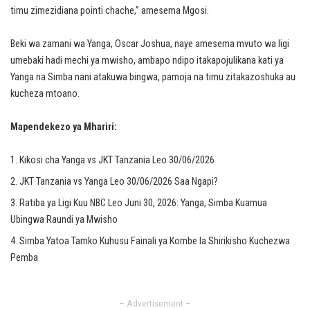
timu zimezidiana pointi chache,” amesema Mgosi.
Beki wa zamani wa Yanga, Oscar Joshua, naye amesema mvuto wa ligi
umebaki hadi mechi ya mwisho, ambapo ndipo itakapojulikana kati ya
Yanga na Simba nani atakuwa bingwa, pamoja na timu zitakazoshuka au
kucheza mtoano.
Mapendekezo ya Mhariri:
Kikosi cha Yanga vs JKT Tanzania Leo 30/06/2026
JKT Tanzania vs Yanga Leo 30/06/2026 Saa Ngapi?
Ratiba ya Ligi Kuu NBC Leo Juni 30, 2026: Yanga, Simba Kuamua
Ubingwa Raundi ya Mwisho
Simba Yatoa Tamko Kuhusu Fainali ya Kombe la Shirikisho Kuchezwa
Pemba
– Advertisement –