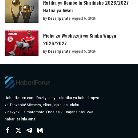
Ratiba ya Kombe la Shirikisho 2026/2027
Hatua ya Awali
By
Desamparata
August 6, 2026
Posted
by
Picha za Wachezaji wa Simba Wapya
2026/2027
By
Desamparata
August 5, 2026
Posted
by
Habariforum.com: Dozi yako ya kila siku ya habari mpya
za Tanzania! Michezo, elimu, ajira, na udaku –
vinavyokujia motomoto. Endelea kuungana nasi kwa
habari za kila aina!.