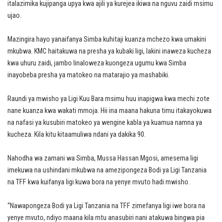
italazimika kujipanga upya kwa ajili ya kurejea ikiwa na nguvu zaidi msimu
ujao.
Mazingira hayo yanaifanya Simba kuhitaji kuanza mchezo kwa umakini
mkubwa. KMC haitakuwa na presha ya kubaki ligi, lakini inaweza kucheza
kwa uhuru zaidi, jambo linaloweza kuongeza ugumu kwa Simba
inayobeba presha ya matokeo na matarajio ya mashabiki.
Raundi ya mwisho ya Ligi Kuu Bara msimu huu inapigwa kwa mechi zote
nane kuanza kwa wakati mmoja. Hii ina maana hakuna timu itakayokuwa
na nafasi ya kusubiri matokeo ya wengine kabla ya kuamua namna ya
kucheza. Kila kitu kitaamuliwa ndani ya dakika 90.
Nahodha wa zamani wa Simba, Mussa Hassan Mgosi, amesema ligi
imekuwa na ushindani mkubwa na amezipongeza Bodi ya Ligi Tanzania
na TFF kwa kuifanya ligi kuwa bora na yenye mvuto hadi mwisho.
“Nawapongeza Bodi ya Ligi Tanzania na TFF zimefanya ligi iwe bora na
yenye mvuto, ndiyo maana kila mtu anasubiri nani atakuwa bingwa pia