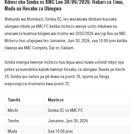
Kikosi cha Simba vs KMC Leo 30/06/2026: Habari za Timu,
Muda na Hesabu za Ubingwa
Wekundu wa Msimbazi, Simba SC, leo watakuwa dimbani kuusaka
ubingwa mbele ya KMC FC katika mchezo wenye uzito mkubwa na
unaoweza kuamua bingwa wa msimu wa 2025/2026 wa Ligi Kuu ya NBC.
Mchezo huo utapigwa leo Jumanne, Juni 30, 2026, saa 10:00 jioni katika
Uwanja wa KMC Complex, Dar es Salaam.
Simba inaingia kwenye mchezo huu ikijua wazi kuwa ushindi ndiyo njia
pekee ya kuendelea kubaki kwenye hesabu za ubingwa. Baada ya mechi
29, Simba ipo nafasi ya pili ikiwa na pointi 70, nyuma ya Yanga
inayoongoza msimamo kwa pointi 72.
Taarifa
Maelezo
Mechi
Simba SC vs KMC FC
Tarehe
Jumanne, Juni 30, 2026
Muda
Saa 10:00 jioni