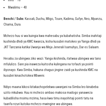
Inno – 10
Mwalimu – 40
Benchi / Subs
: Kassali, Duchu, Mligo, Toure, Kadima, Gufye, Neo, Mpanzu,
Chama, Dura.
Mchezo huu si wa kuingia kwa mahesabu ya kubahatisha. Simba inahitaji
kushinda dhidi ya KMC kwanza, kisha kusubiri matokeo ya Yanga dhidi ya
JKT Tanzania katika Uwanja wa Meja Jenerali Isamuhyo, Dar es Salaam.
Hesabu za ubingwa ziko wazi. Yanga ikishinda, itatwaa ubingwa wa tano
mfululizo. Sare pia inaweza kuitosha kulingana na tofauti ya pointi
iliyonayo. Kwa Simba, hakuna chaguo jingine zaidi ya kushinda KMC na
kusubiri kinachotokea Mbweni.
Ndiyo maana kikosi kitakachopelekwa uwanjani na Simba leo kinabeba
uzito mkubwa. Huu ni mchezo ambao makosa madogo yanaweza
kubadilisha msimu mzima, hasa kwa timu inayohitaji pointi tatu na
taarifa nzuri kutoka mchezo mwingine wa ubingwa.