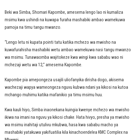
Beki wa Simba, Shomari Kapombe, amesema lengo lao ni kumaliza
msimu kwa ushindi na kuwapa furaha mashabiki ambao wamekuwa
pamoja na timu tangu mwanzo.
“Lengo letu ni kupata pointi tatu katika mchezo wa mwisho na
kuwafurahisha mashabiki wetu ambao wamekuwa nasi tangu mwanzo
wa msimu. Tunawaomba wajitokeze kwa wingi kwa sababu wao ni
mchezaji wetu wa 12,” amesema Kapombe.
Kapombe pia amepongeza usajili uliofanyika dirisha dogo, akisema
wachezaji wapya wameongeza nguvu kubwa ndani ya kikosi na kutoa
mchango muhimu katika mafanikio ya timu msimu huu.
Kwa kauli hiyo, Simba inaonekana kuingia kwenye mchezo wa mwisho
ikiwa na imani na nguvu ya kikosi chake. Hata hivyo, presha ya mwisho
wa msimu inahitaji utulivu mkubwa, hasa kwa sababu macho ya
mashabiki yatakuwa yakifuatilia kila kinachoendelea KMC Complex na
Mbweni.