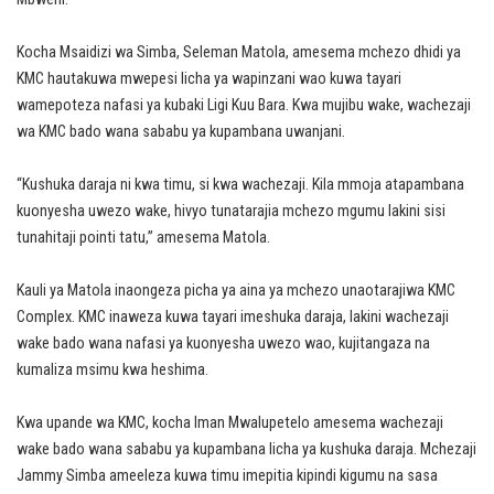
Kocha Msaidizi wa Simba, Seleman Matola, amesema mchezo dhidi ya
KMC hautakuwa mwepesi licha ya wapinzani wao kuwa tayari
wamepoteza nafasi ya kubaki Ligi Kuu Bara. Kwa mujibu wake, wachezaji
wa KMC bado wana sababu ya kupambana uwanjani.
“Kushuka daraja ni kwa timu, si kwa wachezaji. Kila mmoja atapambana
kuonyesha uwezo wake, hivyo tunatarajia mchezo mgumu lakini sisi
tunahitaji pointi tatu,” amesema Matola.
Kauli ya Matola inaongeza picha ya aina ya mchezo unaotarajiwa KMC
Complex. KMC inaweza kuwa tayari imeshuka daraja, lakini wachezaji
wake bado wana nafasi ya kuonyesha uwezo wao, kujitangaza na
kumaliza msimu kwa heshima.
Kwa upande wa KMC, kocha Iman Mwalupetelo amesema wachezaji
wake bado wana sababu ya kupambana licha ya kushuka daraja. Mchezaji
Jammy Simba ameeleza kuwa timu imepitia kipindi kigumu na sasa