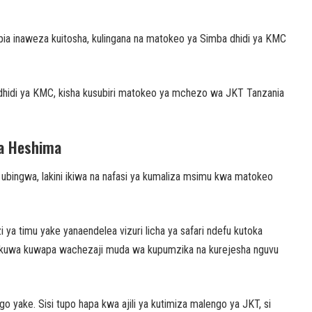
 pia inaweza kuitosha, kulingana na matokeo ya Simba dhidi ya KMC
hidi ya KMC, kisha kusubiri matokeo ya mchezo wa JKT Tanzania
wa Heshima
ubingwa, lakini ikiwa na nafasi ya kumaliza msimu kwa matokeo
a timu yake yanaendelea vizuri licha ya safari ndefu kutoka
kuwa kuwapa wachezaji muda wa kupumzika na kurejesha nguvu
yake. Sisi tupo hapa kwa ajili ya kutimiza malengo ya JKT, si