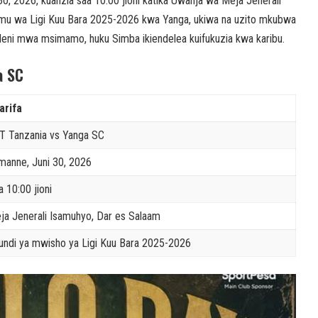
, 2026, kuanzia saa 10:00 jioni katika Uwanja wa Meja Jenerali
u wa Ligi Kuu Bara 2025-2026 kwa Yanga, ukiwa na uzito mkubwa
leleni mwa msimamo, huku Simba ikiendelea kuifukuzia kwa karibu.
a SC
arifa
T Tanzania vs Yanga SC
manne, Juni 30, 2026
a 10:00 jioni
ja Jenerali Isamuhyo, Dar es Salaam
undi ya mwisho ya Ligi Kuu Bara 2025-2026