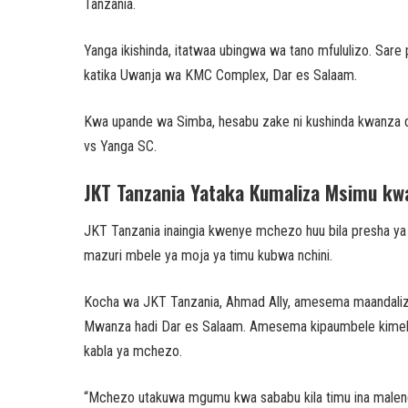
Tanzania.
Yanga ikishinda, itatwaa ubingwa wa tano mfululizo. Sare
katika Uwanja wa KMC Complex, Dar es Salaam.
Kwa upande wa Simba, hesabu zake ni kushinda kwanza d
vs Yanga SC.
JKT Tanzania Yataka Kumaliza Msimu k
JKT Tanzania inaingia kwenye mchezo huu bila presha ya 
mazuri mbele ya moja ya timu kubwa nchini.
Kocha wa JKT Tanzania, Ahmad Ally, amesema maandalizi y
Mwanza hadi Dar es Salaam. Amesema kipaumbele kime
kabla ya mchezo.
“Mchezo utakuwa mgumu kwa sababu kila timu ina malengo 