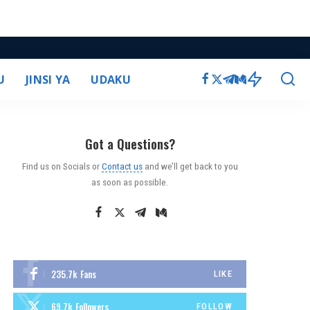
U
JINSI YA
UDAKU
Got a Questions?
Find us on Socials or
Contact us
and we’ll get back to you
as soon as possible.
235.7k
Fans
LIKE
69.7k
Followers
FOLLOW