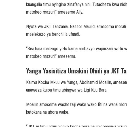
kuangalia timu nyingine zinafanya nini. Tutacheza kwa nid
matokeo mazuri,” amesema Ally.
Nyota wa JKT Tanzania, Nassor Maulid, amesema morali n
maelekezo ya benchi la ufundi.
“Sisi tuna malengo yetu kama ambavyo wapinzani wetu 
matokeo mazuri,” amesema.
Yanga Yasisitiza Umakini Dhidi ya JKT T
Kaimu Kocha Mkuu wa Yanga, Abdihamid Moallin, amesem
unaweza kuipa timu ubingwa wa Ligi Kuu Bara.
Moallin amesema wachezaji wake wako fiti na wana morali
kutokana na ubora wake.
“JKT ni timu nzuri yenye kocha bora na iliyopangwa viz