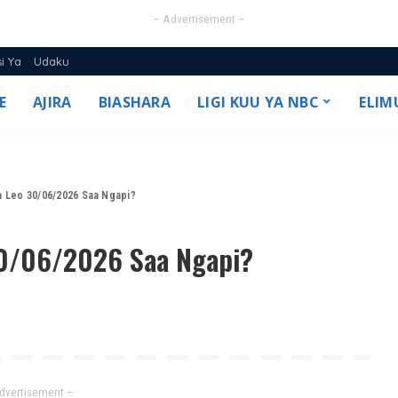
– Advertisement –
si Ya
Udaku
E
AJIRA
BIASHARA
LIGI KUU YA NBC
ELIM
25/26
a Leo 30/06/2026 Saa Ngapi?
30/06/2026 Saa Ngapi?
dvertisement –