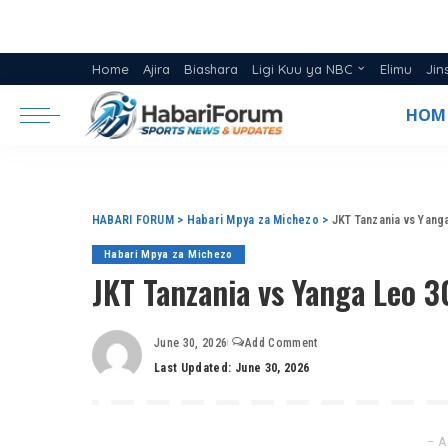
Home
Ajira
Biashara
Ligi Kuu ya NBC
Elimu
Jin
Ratiba ya Ligi NBC 2025/26
HOM
Msimamo Ligi Kuu ya NBC 20
HABARI FORUM
>
Habari Mpya za Michezo
>
JKT Tanzania vs Yang
Habari Mpya za Michezo
JKT Tanzania vs Yanga Leo 
June 30, 2026
Add Comment
Last Updated: June 30, 2026
– A