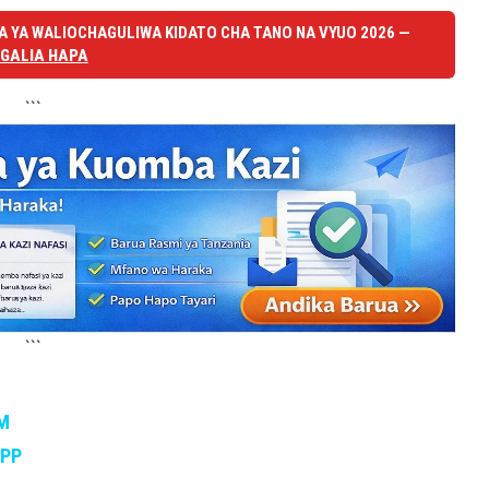
 YA WALIOCHAGULIWA KIDATO CHA TANO NA VYUO 2026 —
GALIA HAPA
```
```
M
APP