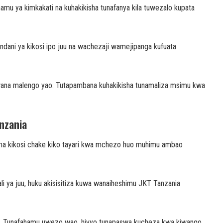
hamu ya kimkakati na kuhakikisha tunafanya kila tuwezalo kupata
dani ya kikosi ipo juu na wachezaji wamejipanga kufuata
wana malengo yao. Tutapambana kuhakikisha tunamaliza msimu kwa
anzania
a kikosi chake kiko tayari kwa mchezo huo muhimu ambao
 ya juu, huku akisisitiza kuwa wanaiheshimu JKT Tanzania
uri. Tunafahamu uwezo wao, hivyo tunapaswa kucheza kwa kiwango