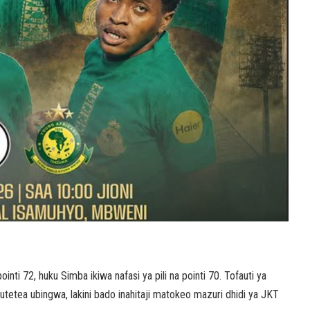
i 72, huku Simba ikiwa nafasi ya pili na pointi 70. Tofauti ya
kutetea ubingwa, lakini bado inahitaji matokeo mazuri dhidi ya JKT