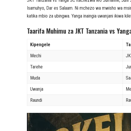
JKT Tanzania vs Yanga SC itachezwa leo Jumanne, Juni 30
Isamuhyo, Dar es Salaam. Ni mchezo wa mwisho wa msim
katika mbio za ubingwa. Yanga inaingia uwanjani ikiwa ki
Taarifa Muhimu za JKT Tanzania vs Yang
Kipengele
Ta
Mechi
JK
Tarehe
Ju
Muda
Sa
Uwanja
Me
Raundi
Ra