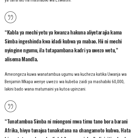
ya taifa lao na mashabiki wa Eswatini.
“Kabla ya mechi yetu ya kwanza hakuna aliyetarajia kama
Simba ingeshinda kwa idadi kubwa ya mabao. Hii ni mechi
nyingine ngumu, ila tutapambana kadri ya uwezo wetu,”
alisema Mandla.
Ameongeza kuwa wanatambua ugumu wa kucheza katika Uwanja wa
Benjamin Mkapa wenye uwezo wa kubeba zaidi ya mashabiki 60,000,
lakini bado wana matumaini ya kutoa upinzani.
“Tunatambua Simba ni miongoni mwa timu tano bora barani
Afrika, hivyo tunajua tunakutana na changamoto kubwa. Hata