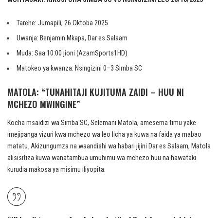
Tarehe: Jumapili, 26 Oktoba 2025
Uwanja: Benjamin Mkapa, Dar es Salaam
Muda: Saa 10:00 jioni (AzamSports1HD)
Matokeo ya kwanza: Nsingizini 0–3 Simba SC
MATOLA: “TUNAHITAJI KUJITUMA ZAIDI – HUU NI
MCHEZO MWINGINE”
Kocha msaidizi wa Simba SC, Selemani Matola, amesema timu yake
imejipanga vizuri kwa mchezo wa leo licha ya kuwa na faida ya mabao
matatu. Akizungumza na waandishi wa habari jijini Dar es Salaam, Matola
alisisitiza kuwa wanatambua umuhimu wa mchezo huu na hawataki
kurudia makosa ya misimu iliyopita.