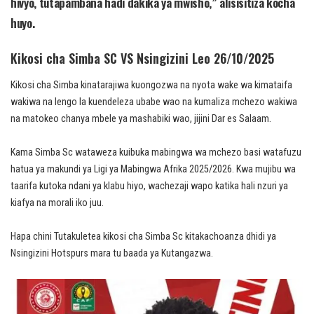
hivyo, tutapambana hadi dakika ya mwisho,” alisisitiza kocha
huyo.
Kikosi cha Simba SC VS Nsingizini Leo 26/10/2025
Kikosi cha Simba kinatarajiwa kuongozwa na nyota wake wa kimataifa
wakiwa na lengo la kuendeleza ubabe wao na kumaliza mchezo wakiwa
na matokeo chanya mbele ya mashabiki wao, jijini Dar es Salaam.
Kama Simba Sc wataweza kuibuka mabingwa wa mchezo basi watafuzu
hatua ya makundi ya Ligi ya Mabingwa Afrika 2025/2026. Kwa mujibu wa
taarifa kutoka ndani ya klabu hiyo, wachezaji wapo katika hali nzuri ya
kiafya na morali iko juu.
Hapa chini Tutakuletea kikosi cha Simba Sc kitakachoanza dhidi ya
Nsingizini Hotspurs mara tu baada ya Kutangazwa.