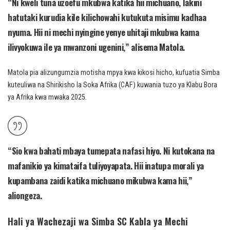
“Ni kweli tuna uzoefu mkubwa katika hii michuano, lakini
hatutaki kurudia kile kilichowahi kutukuta misimu kadhaa
nyuma. Hii ni mechi nyingine yenye uhitaji mkubwa kama
ilivyokuwa ile ya mwanzoni ugenini,” alisema Matola.
Matola pia alizungumzia motisha mpya kwa kikosi hicho, kufuatia Simba
kuteuliwa na Shirikisho la Soka Afrika (CAF) kuwania tuzo ya Klabu Bora
ya Afrika kwa mwaka 2025.
“Sio kwa bahati mbaya tumepata nafasi hiyo. Ni kutokana na
mafanikio ya kimataifa tuliyoyapata. Hii inatupa morali ya
kupambana zaidi katika michuano mikubwa kama hii,”
aliongeza.
Hali ya Wachezaji wa Simba SC Kabla ya Mechi