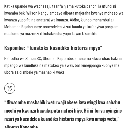
Katika upande wa wachezaji, taarifa njema kutoka benchi la ufundi ni
kwamba beki Wilson Nangu ambaye alipata majeraha kwenye mchezo wa
kwanza yupo fiti na anatarajiwa kuanza. Aidha, kiungo mshambuliaji
Mohamed Bajaber naye anaendelea vizuri baada ya kufanyiwa programu
maalumu ya mazoezi ili kuhakikisha yupo tayari kikamilifu.
Kapombe: “Tunataka kuandika historia mpya”
Nahodha wa Simba SC, Shomari Kapombe, amesema kikosi chao hakina
mpango wa kuridhika na matokeo ya awali, bali kimejipanga kuonyesha
ubora zaidi mbele ya mashabiki wake.
“Niwaombe mashabiki wetu wajitokeze kwa wingi kwa sababu
mechi ya kwanza hawakupata nafasi hiyo. Hii ni fursa nyingine
nzuri ya kuendelea kuandika historia mpya kwa umoja wetu,”
alisema Kapombe.