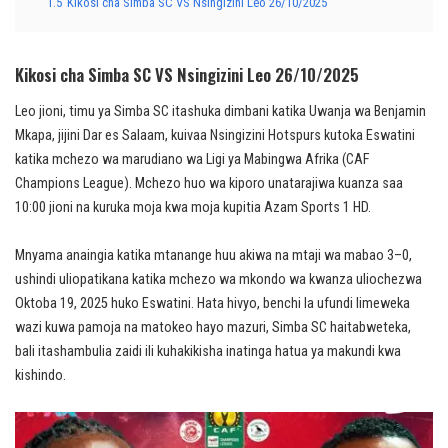
1.5
Kikosi cha Simba SC VS Nsingizini Leo 26/10/2025
Kikosi cha Simba SC VS Nsingizini Leo 26/10/2025
Leo jioni, timu ya Simba SC itashuka dimbani katika Uwanja wa Benjamin
Mkapa, jijini Dar es Salaam, kuivaa Nsingizini Hotspurs kutoka Eswatini
katika mchezo wa marudiano wa Ligi ya Mabingwa Afrika (CAF
Champions League). Mchezo huo wa kiporo unatarajiwa kuanza saa
10:00 jioni na kuruka moja kwa moja kupitia Azam Sports 1 HD.
Mnyama anaingia katika mtanange huu akiwa na mtaji wa mabao 3–0,
ushindi uliopatikana katika mchezo wa mkondo wa kwanza uliochezwa
Oktoba 19, 2025 huko Eswatini. Hata hivyo, benchi la ufundi limeweka
wazi kuwa pamoja na matokeo hayo mazuri, Simba SC haitabweteka,
bali itashambulia zaidi ili kuhakikisha inatinga hatua ya makundi kwa
kishindo.