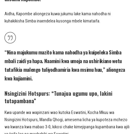
Aidha, Kapombe aliongeza kuwa jukumu lake kama nahodha ni
kuhakikisha Simba inaendelea kusonga mbele kimataifa.
“Nina majukumu mazito kama nahodha ya kuipeleka Simba
mbali zaidi ya hapa. Naamini kwa umoja na ushirikiano wetu
tutafikia malengo tuliyodhamiria kwa msimu huu,” aliongeza
kwa kujiamini.
Nsingizini Hotspurs: “Tunajua ugumu upo, lakini
tutapambana”
Kwa upande wa wapinzani wao kutoka Eswatini, Kocha Mkuu wa
Nsingizini Hotspurs, Mandla Qhogi, amesema licha ya kupoteza mchezo
wa kwanza kwa mabao 3-0, kikosi chake kimejipanga kupambana kwa ajili