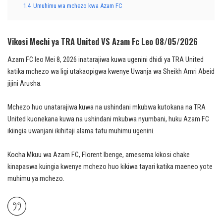
1.4
Umuhimu wa mchezo kwa Azam FC
Vikosi Mechi ya TRA United VS Azam Fc Leo 08/05/2026
Azam FC leo Mei 8, 2026 inatarajiwa kuwa ugenini dhidi ya TRA United
katika mchezo wa ligi utakaopigwa kwenye Uwanja wa Sheikh Amri Abeid
jijini Arusha.
Mchezo huo unatarajiwa kuwa na ushindani mkubwa kutokana na TRA
United kuonekana kuwa na ushindani mkubwa nyumbani, huku Azam FC
ikiingia uwanjani ikihitaji alama tatu muhimu ugenini.
Kocha Mkuu wa Azam FC, Florent Ibenge, amesema kikosi chake
kinapaswa kuingia kwenye mchezo huo kikiwa tayari katika maeneo yote
muhimu ya mchezo.