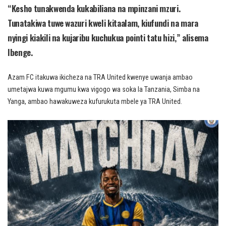
“Kesho tunakwenda kukabiliana na mpinzani mzuri.
Tunatakiwa tuwe wazuri kweli kitaalam, kiufundi na mara
nyingi kiakili na kujaribu kuchukua pointi tatu hizi,” alisema
Ibenge.
Azam FC itakuwa ikicheza na TRA United kwenye uwanja ambao
umetajwa kuwa mgumu kwa vigogo wa soka la Tanzania, Simba na
Yanga, ambao hawakuweza kufurukuta mbele ya TRA United.