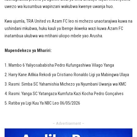
uwezo wa kusumbua wapinzani wakubwa kwenye uwanja huo.
Kwa ujumla, TRA United vs Azam FC leo ni mchezo unaotarajiwa kuwa na
ushindani mkubwa, huku kauli ya Ibenge ikiweka wazi kuwa Azam FC
inatambua ukubwa wa mtihani uliopo mbele yao Arusha.
Mapendekezo ya Mhariri:
Mambo 6 Yaliyosababisha Pedro Kufungashiwa Vilago Yanga
Harry Kane Aifikia Rekodi ya Cristiano Ronaldo Ligi ya Mabingwa Ulaya
Rasmi: Simba SC Yahamishia Michezo ya Nyumbani Uwanja wa KMC
Rasmi: Yanga SC Yatangaza Kumfuta Kazi Kocha Pedro Gonçalves
Ratiba ya Ligi Kuu Ya NBC Leo 06/05/2026
– Advertisement –