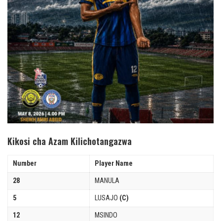
Kikosi cha Azam Kilichotangazwa
Number
Player Name
28
MANULA
5
LUSAJO
(C)
12
MSINDO