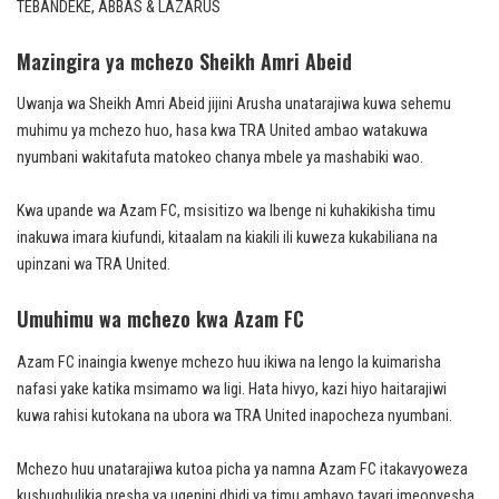
TEBANDEKE, ABBAS & LAZARUS
Mazingira ya mchezo Sheikh Amri Abeid
Uwanja wa Sheikh Amri Abeid jijini Arusha unatarajiwa kuwa sehemu
muhimu ya mchezo huo, hasa kwa TRA United ambao watakuwa
nyumbani wakitafuta matokeo chanya mbele ya mashabiki wao.
Kwa upande wa Azam FC, msisitizo wa Ibenge ni kuhakikisha timu
inakuwa imara kiufundi, kitaalam na kiakili ili kuweza kukabiliana na
upinzani wa TRA United.
Umuhimu wa mchezo kwa Azam FC
Azam FC inaingia kwenye mchezo huu ikiwa na lengo la kuimarisha
nafasi yake katika msimamo wa ligi. Hata hivyo, kazi hiyo haitarajiwi
kuwa rahisi kutokana na ubora wa TRA United inapocheza nyumbani.
Mchezo huu unatarajiwa kutoa picha ya namna Azam FC itakavyoweza
kushughulikia presha ya ugenini dhidi ya timu ambayo tayari imeonyesha