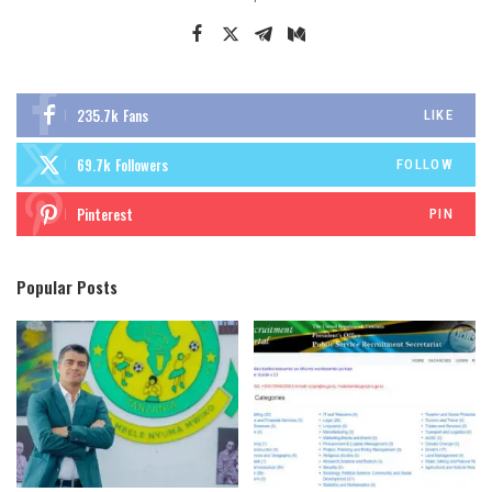
235.7k
Fans
LIKE
69.7k
Followers
FOLLOW
Pinterest
PIN
Popular Posts