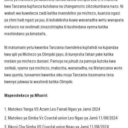
kwa Tanzania kujifunza kutokana na changamoto zilizokumbana nazo. Ni
wakati wa kuwekeza zaidi katika maendeleo ya michezo, kuanzia ngazi
ya chini hadi ngazi ya juu, ili kuhakikisha kuwa wanariadha wetu wanapata
mafunzo na rasilimali zinazohitajika ili kushindana vyema katika
mashindano ya kimataifa.
Ni matumaini yetu kwamba Tanzania itaendelea kujitahidi na kujiandaa
kwa ajili ya Michezo ya Olimpiki ijayo, ili kurejesha fahari yake katika
medani ya michezo duniani. Pamoja na juhudi za pamoja kutoka kwa
serikali, vyama vya michezo, makocha, wanariadha, na Watanzania wote
kwa ujumla, tunaamini kwamba siku moja Tanzania itasimama tena
kwenye jukwaa la washindi katika Olimpiki.
Mapendekezo ya Mhariri:
Matokeo Yanga VS Azam Leo Fainali Ngao ya Jamii 2024
Matokeo ya Simba Vs Coastal union Leo Ngao ya Jamii 11/08/2024
Kikosi Cha Simba VS Coastal union Ngao ya Jamii 11/08/2024