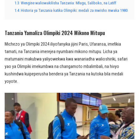
1.3
Wengine waliowakilisha Tanzania: Mlugu, Saliboko, na Latiff
1.4
Historia ya Tanzania katika Olimpiki: medali za mwisho mwaka 1980
Tanzania Yamaliza Olimpiki 2024 Mikono Mitupu
Michezo ya Olimpiki 2024 iliyofanyika jijini Paris, Ufaransa, imefikia
tamati, na Tanzania imerejea nyumbani mikono mitupu. Licha ya
matumaini makubwa yaliyowekwa kwa wanariadha walioshiriki, safari
yao ya Olimpiki imekumbwa na changamoto mbalimbali, na hivyo
kushindwa kuipeperusha bendera ya Tanzania na kutoka bila medali
yoyote.