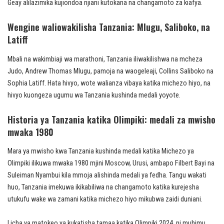
Geay alilazimika kujiondoa njiani kutokana na changamoto za kiafya.
Wengine waliowakilisha Tanzania: Mlugu, Saliboko, na
Latiff
Mbali na wakimbiaji wa marathoni, Tanzania iliwakilishwa na mcheza
Judo, Andrew Thomas Mlugu, pamoja na waogeleaji, Collins Saliboko na
Sophia Latiff. Hata hivyo, wote walianza vibaya katika michezo hiyo, na
hivyo kuongeza ugumu wa Tanzania kushinda medali yoyote.
Historia ya Tanzania katika Olimpiki: medali za mwisho
mwaka 1980
Mara ya mwisho kwa Tanzania kushinda medali katika Michezo ya
Olimpiki ilikuwa mwaka 1980 mjini Moscow, Urusi, ambapo Filbert Bayi na
Suleiman Nyambui kila mmoja alishinda medali ya fedha. Tangu wakati
huo, Tanzania imekuwa ikikabiliwa na changamoto katika kurejesha
utukufu wake wa zamani katika michezo hiyo mikubwa zaidi duniani.
Licha ya matokeo ya kukatisha tamaa katika Olimpiki 2024, ni muhimu