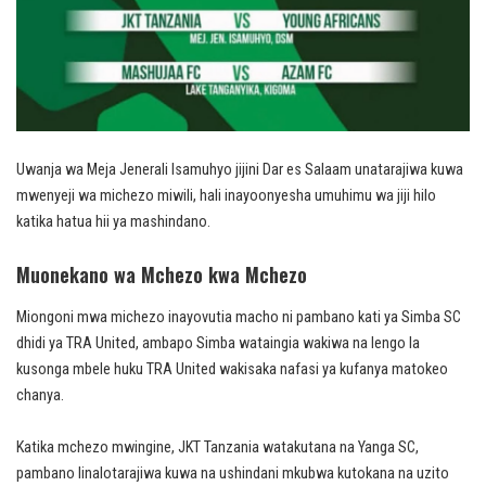
Uwanja wa Meja Jenerali Isamuhyo jijini Dar es Salaam unatarajiwa kuwa
mwenyeji wa michezo miwili, hali inayoonyesha umuhimu wa jiji hilo
katika hatua hii ya mashindano.
Muonekano wa Mchezo kwa Mchezo
Miongoni mwa michezo inayovutia macho ni pambano kati ya Simba SC
dhidi ya TRA United, ambapo Simba wataingia wakiwa na lengo la
kusonga mbele huku TRA United wakisaka nafasi ya kufanya matokeo
chanya.
Katika mchezo mwingine, JKT Tanzania watakutana na Yanga SC,
pambano linalotarajiwa kuwa na ushindani mkubwa kutokana na uzito