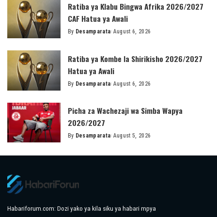
Ratiba ya Klabu Bingwa Afrika 2026/2027
CAF Hatua ya Awali
By
Desamparata
August 6, 2026
Posted
by
Ratiba ya Kombe la Shirikisho 2026/2027
Hatua ya Awali
By
Desamparata
August 6, 2026
Posted
by
Picha za Wachezaji wa Simba Wapya
2026/2027
By
Desamparata
August 5, 2026
Posted
by
Habariforum.com: Dozi yako ya kila siku ya habari mpya