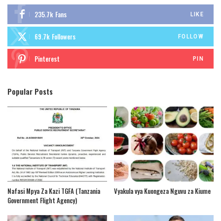
235.7k
Fans
LIKE
69.7k
Followers
FOLLOW
Pinterest
PIN
Popular Posts
Nafasi Mpya Za Kazi TGFA (Tanzania
Vyakula vya Kuongeza Nguvu za Kiume
Government Flight Agency)