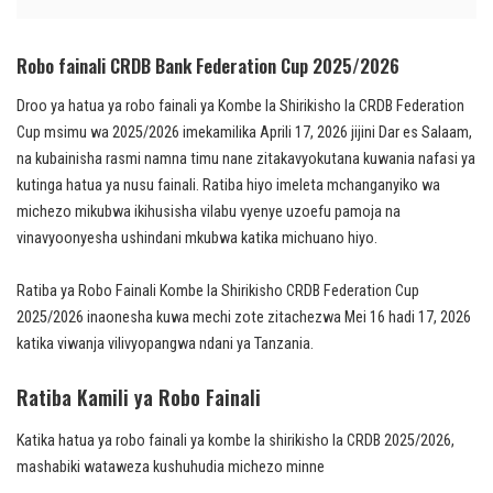
Robo fainali CRDB Bank Federation Cup 2025/2026
Droo ya hatua ya robo fainali ya Kombe la Shirikisho la CRDB Federation
Cup msimu wa 2025/2026 imekamilika Aprili 17, 2026 jijini Dar es Salaam,
na kubainisha rasmi namna timu nane zitakavyokutana kuwania nafasi ya
kutinga hatua ya nusu fainali. Ratiba hiyo imeleta mchanganyiko wa
michezo mikubwa ikihusisha vilabu vyenye uzoefu pamoja na
vinavyoonyesha ushindani mkubwa katika michuano hiyo.
Ratiba ya Robo Fainali Kombe la Shirikisho CRDB Federation Cup
2025/2026 inaonesha kuwa mechi zote zitachezwa Mei 16 hadi 17, 2026
katika viwanja vilivyopangwa ndani ya Tanzania.
Ratiba Kamili ya Robo Fainali
Katika hatua ya robo fainali ya kombe la shirikisho la CRDB 2025/2026,
mashabiki wataweza kushuhudia michezo minne