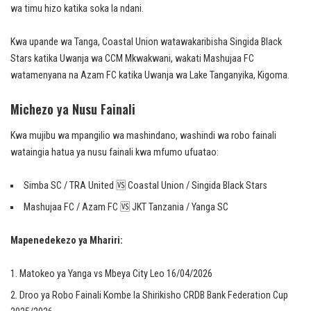
wa timu hizo katika soka la ndani.
Kwa upande wa Tanga, Coastal Union watawakaribisha Singida Black
Stars katika Uwanja wa CCM Mkwakwani, wakati Mashujaa FC
watamenyana na Azam FC katika Uwanja wa Lake Tanganyika, Kigoma.
Michezo ya Nusu Fainali
Kwa mujibu wa mpangilio wa mashindano, washindi wa robo fainali
wataingia hatua ya nusu fainali kwa mfumo ufuatao:
Simba SC / TRA United 🆚 Coastal Union / Singida Black Stars
Mashujaa FC / Azam FC 🆚 JKT Tanzania / Yanga SC
Mapenedekezo ya Mhariri:
Matokeo ya Yanga vs Mbeya City Leo 16/04/2026
Droo ya Robo Fainali Kombe la Shirikisho CRDB Bank Federation Cup