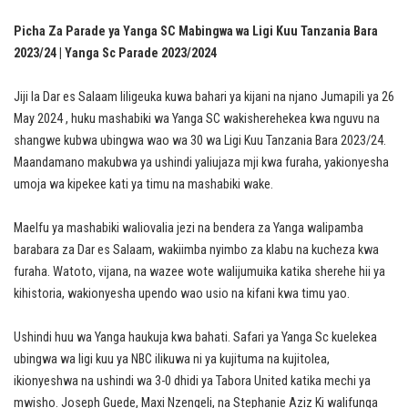
Picha Za Parade ya Yanga SC Mabingwa wa Ligi Kuu Tanzania Bara
2023/24 | Yanga Sc Parade 2023/2024
Jiji la Dar es Salaam liligeuka kuwa bahari ya kijani na njano Jumapili ya 26
May 2024 , huku mashabiki wa Yanga SC wakisherehekea kwa nguvu na
shangwe kubwa ubingwa wao wa 30 wa Ligi Kuu Tanzania Bara 2023/24.
Maandamano makubwa ya ushindi yaliujaza mji kwa furaha, yakionyesha
umoja wa kipekee kati ya timu na mashabiki wake.
Maelfu ya mashabiki waliovalia jezi na bendera za Yanga walipamba
barabara za Dar es Salaam, wakiimba nyimbo za klabu na kucheza kwa
furaha. Watoto, vijana, na wazee wote walijumuika katika sherehe hii ya
kihistoria, wakionyesha upendo wao usio na kifani kwa timu yao.
Ushindi huu wa Yanga haukuja kwa bahati. Safari ya Yanga Sc kuelekea
ubingwa wa ligi kuu ya NBC ilikuwa ni ya kujituma na kujitolea,
ikionyeshwa na ushindi wa 3-0 dhidi ya Tabora United katika mechi ya
mwisho. Joseph Guede, Maxi Nzengeli, na Stephanie Aziz Ki walifunga