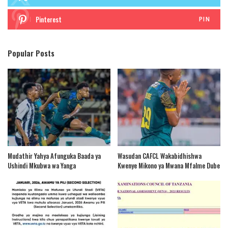
Pinterest
PIN
Popular Posts
Mudathir Yahya Afunguka Baada ya
Wasudan CAFCL Wakabidhishwa
Ushindi Mkubwa wa Yanga
Kwenye Mikono ya Mwana Mfalme Dube