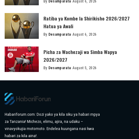
By
Desamparata
August 6, 2026
Posted
by
Ratiba ya Kombe la Shirikisho 2026/2027
Hatua ya Awali
By
Desamparata
August 6, 2026
Posted
by
Picha za Wachezaji wa Simba Wapya
2026/2027
By
Desamparata
August 5, 2026
Posted
by
Habariforum.com: Dozi yako ya kila siku ya habari mpya
za Tanzania! Michezo, elimu, ajira, na udaku –
vinavyokujia motomoto. Endelea kuungana nasi kwa
habari za kila aina!.