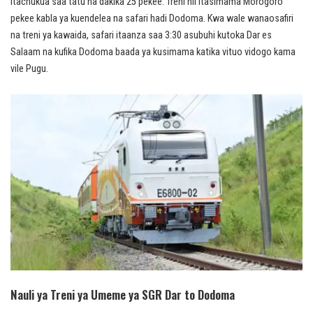
itachukua saa tatu na dakika 25 pekee. Treni hii itasimama Morogoro
pekee kabla ya kuendelea na safari hadi Dodoma. Kwa wale wanaosafiri
na treni ya kawaida, safari itaanza saa 3:30 asubuhi kutoka Dar es
Salaam na kufika Dodoma baada ya kusimama katika vituo vidogo kama
vile Pugu.
Nauli ya Treni ya Umeme ya SGR Dar to Dodoma