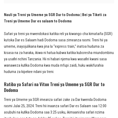
Nauli ya Treni ya Umeme ya SGR Dar to Dodoma | Bei ya Tiketi za
Treni ya Umeme Dar es salaam to Dodoma
Safari ya treni ya mwendokasi katika reli ya kiwango cha kimataifa (SGR)
kutoka Dar es Salaam hadi Dodoma sasa zimeanza rasmi. Treni hii ya
umeme, inayojulikana kwa jina la “express train,” inatoa huduma za
kisasa na za haraka, ikiwa ni hatua kubwa katika kuboresha miundombinu
ya usafiri nchini Tanzania. Hii ni habari njema kwa wasafiri kwani sasa
wanaweza kufika Dodoma kwa muda mfupi zaidi, huku wakifurahia
huduma za kipekee ndani ya treni.
Ratiba ya Safari na Vituo Treni ya Umeme ya SGR Dar to
Dodoma
Treni ya Umeme ya SGR imeanza safari zake za Dar kwenda Dodoma
rasmi Julai 25, 2024. Treni hii inaanza safari Dar es Salaam saa 12:00
asubuhi na kufika Dodoma saa 3:25 usiku, ikimaanisha safari nzima