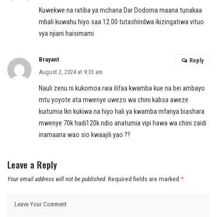
Kuwekwe na ratiba ya mchana Dar Dodoma maana tunakaa
mbali kuwahu hiyo saa 12.00 tutashindwa ikizingatiwa vituo
vya njiani haisimami
Brayant
Reply
August 2, 2024 at 9:33 am
Nauli zenu ni kukomoa raia ilifaa kwamba kue na bei ambayo
mtu yoyote ata mwenye uwezo wa chini kabsa aweze
kuitumia lkn kukiwa na hiyo hali ya kwamba mfanya biashara
mwenye 70k hadi120k ndio anatumia vipi hawa wa chini zaidi
inamaana wao sio kwaajili yao ??
Leave a Reply
Your email address will not be published.
Required fields are marked
*