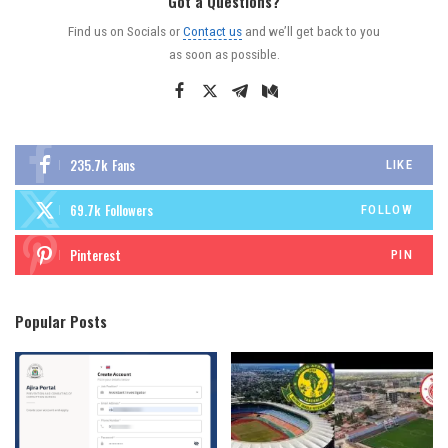
Got a Questions?
Find us on Socials or
Contact us
and we’ll get back to you
as soon as possible.
235.7k
Fans
LIKE
69.7k
Followers
FOLLOW
Pinterest
PIN
Popular Posts