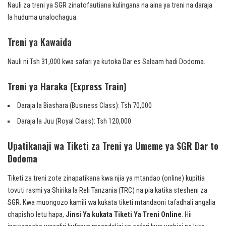
Nauli za treni ya SGR zinatofautiana kulingana na aina ya treni na daraja
la huduma unalochagua:
Treni ya Kawaida
Nauli ni Tsh 31,000 kwa safari ya kutoka Dar es Salaam hadi Dodoma.
Treni ya Haraka (Express Train)
Daraja la Biashara (Business Class): Tsh 70,000
Daraja la Juu (Royal Class): Tsh 120,000
Upatikanaji wa Tiketi za Treni ya Umeme ya SGR Dar to
Dodoma
Tiketi za treni zote zinapatikana kwa njia ya mtandao (online) kupitia
tovuti rasmi ya Shirika la Reli Tanzania (TRC) na pia katika stesheni za
SGR. Kwa muongozo kamili wa kukata tiketi mtandaoni tafadhali angalia
chapisho letu hapa,
Jinsi Ya kukata Tiketi Ya Treni Online
. Hii