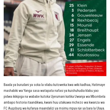
Baada ya burudani ya soka la vilabu kutoweka kwa wiki kadhaa, Hatimaye
mashabiki wa Yanga sasa watapata nafasi ya kuishuhudia klabu yao
pidwa ikikipiga na wababe kutoka Ujerumani katika Uwanja wa Mbombela
ambapo historia itaandikwa, kwani huu utakuwa mchezo wa kwanza wa
FC Augsburg wa kufanya maandalizi ya msimu mpya nje ya bara la Ulaya.