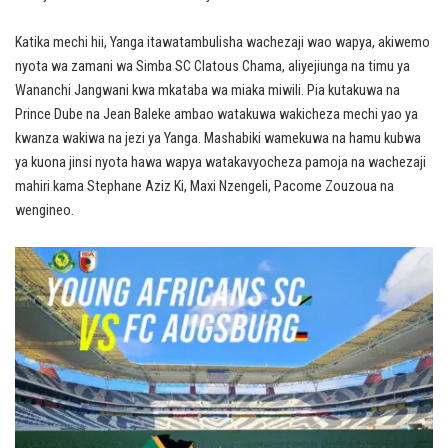
Katika mechi hii, Yanga itawatambulisha wachezaji wao wapya, akiwemo
nyota wa zamani wa Simba SC Clatous Chama, aliyejiunga na timu ya
Wananchi Jangwani kwa mkataba wa miaka miwili. Pia kutakuwa na
Prince Dube na Jean Baleke ambao watakuwa wakicheza mechi yao ya
kwanza wakiwa na jezi ya Yanga. Mashabiki wamekuwa na hamu kubwa
ya kuona jinsi nyota hawa wapya watakavyocheza pamoja na wachezaji
mahiri kama Stephane Aziz Ki, Maxi Nzengeli, Pacome Zouzoua na
wengineo.