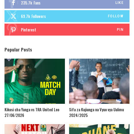
235.7k
Fans
LIKE
69.7k
Followers
FOLLOW
Pinterest
PIN
Popular Posts
Kikosi cha Yanga vs TRA United Leo
Sifa za Kujiunga na Vyuo vya Ualimu
27/06/2026
2024/2025