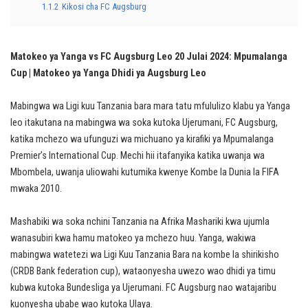
1.1.2
Kikosi cha FC Augsburg
Matokeo ya Yanga vs FC Augsburg Leo 20 Julai 2024: Mpumalanga
Cup | Matokeo ya Yanga Dhidi ya Augsburg Leo
Mabingwa wa Ligi kuu Tanzania bara mara tatu mfululizo klabu ya Yanga
leo itakutana na mabingwa wa soka kutoka Ujerumani, FC Augsburg,
katika mchezo wa ufunguzi wa michuano ya kirafiki ya Mpumalanga
Premier’s International Cup. Mechi hii itafanyika katika uwanja wa
Mbombela, uwanja uliowahi kutumika kwenye Kombe la Dunia la FIFA
mwaka 2010.
Mashabiki wa soka nchini Tanzania na Afrika Mashariki kwa ujumla
wanasubiri kwa hamu matokeo ya mchezo huu. Yanga, wakiwa
mabingwa watetezi wa Ligi Kuu Tanzania Bara na kombe la shirikisho
(CRDB Bank federation cup), wataonyesha uwezo wao dhidi ya timu
kubwa kutoka Bundesliga ya Ujerumani. FC Augsburg nao watajaribu
kuonyesha ubabe wao kutoka Ulaya.