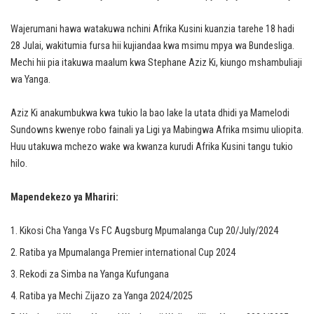
Wajerumani hawa watakuwa nchini Afrika Kusini kuanzia tarehe 18 hadi
28 Julai, wakitumia fursa hii kujiandaa kwa msimu mpya wa Bundesliga.
Mechi hii pia itakuwa maalum kwa Stephane Aziz Ki, kiungo mshambuliaji
wa Yanga.
Aziz Ki anakumbukwa kwa tukio la bao lake la utata dhidi ya Mamelodi
Sundowns kwenye robo fainali ya Ligi ya Mabingwa Afrika msimu uliopita.
Huu utakuwa mchezo wake wa kwanza kurudi Afrika Kusini tangu tukio
hilo.
Mapendekezo ya Mhariri:
Kikosi Cha Yanga Vs FC Augsburg Mpumalanga Cup 20/July/2024
Ratiba ya Mpumalanga Premier international Cup 2024
Rekodi za Simba na Yanga Kufungana
Ratiba ya Mechi Zijazo za Yanga 2024/2025