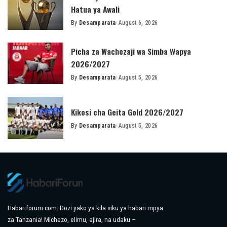
Hatua ya Awali
By
Desamparata
August 6, 2026
Posted
by
Picha za Wachezaji wa Simba Wapya
2026/2027
By
Desamparata
August 5, 2026
Posted
by
Kikosi cha Geita Gold 2026/2027
By
Desamparata
August 5, 2026
Posted
by
Habariforum.com: Dozi yako ya kila siku ya habari mpya
za Tanzania! Michezo, elimu, ajira, na udaku –