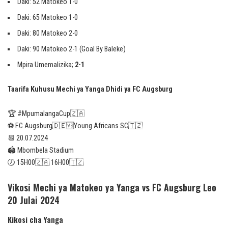
Daki: 52 Matokeo 1-0
Daki: 65 Matokeo 1-0
Daki: 80 Matokeo 2-0
Daki: 90 Matokeo 2-1 (Goal By Baleke)
Mpira Umemalizika;
2-1
Taarifa Kuhusu Mechi ya Yanga Dhidi ya FC Augsburg
🏆 #MpumalangaCup🇿🇦
⚽️ FC Augsburg🇩🇪🆚Young Africans SC🇹🇿
📆 20.07.2024
🏟 Mbombela Stadium
🕖 15H00🇿🇦 16H00🇹🇿
Vikosi Mechi ya Matokeo ya Yanga vs FC Augsburg Leo
20 Julai 2024
Kikosi cha Yanga