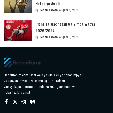
Hatua ya Awali
By
Desamparata
August 6, 2026
Posted
by
Picha za Wachezaji wa Simba Wapya
2026/2027
By
Desamparata
August 5, 2026
Posted
by
Habariforum.com: Dozi yako ya kila siku ya habari mpya
za Tanzania! Michezo, elimu, ajira, na udaku –
vinavyokujia motomoto. Endelea kuungana nasi kwa
habari za kila aina!.