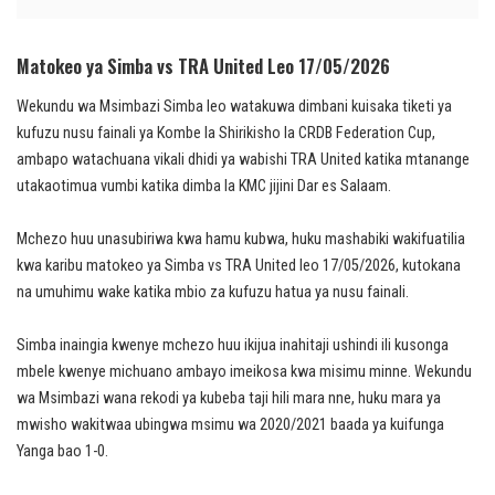
Matokeo ya Simba vs TRA United Leo 17/05/2026
Wekundu wa Msimbazi Simba leo watakuwa dimbani kuisaka tiketi ya
kufuzu nusu fainali ya Kombe la Shirikisho la CRDB Federation Cup,
ambapo watachuana vikali dhidi ya wabishi TRA United katika mtanange
utakaotimua vumbi katika dimba la KMC jijini Dar es Salaam.
Mchezo huu unasubiriwa kwa hamu kubwa, huku mashabiki wakifuatilia
kwa karibu matokeo ya Simba vs TRA United leo 17/05/2026, kutokana
na umuhimu wake katika mbio za kufuzu hatua ya nusu fainali.
Simba inaingia kwenye mchezo huu ikijua inahitaji ushindi ili kusonga
mbele kwenye michuano ambayo imeikosa kwa misimu minne. Wekundu
wa Msimbazi wana rekodi ya kubeba taji hili mara nne, huku mara ya
mwisho wakitwaa ubingwa msimu wa 2020/2021 baada ya kuifunga
Yanga bao 1-0.