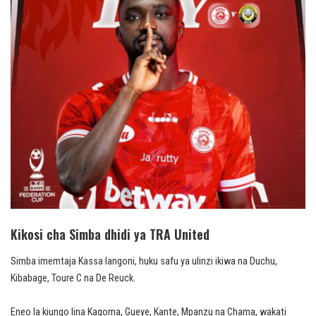
Kikosi cha Simba dhidi ya TRA United
Simba imemtaja Kassa langoni, huku safu ya ulinzi ikiwa na Duchu,
Kibabage, Toure C na De Reuck.
Eneo la kiungo lina Kagoma, Gueye, Kante, Mpanzu na Chama, wakati