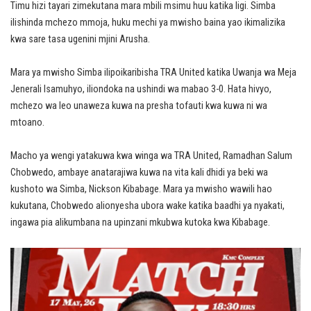
Timu hizi tayari zimekutana mara mbili msimu huu katika ligi. Simba
ilishinda mchezo mmoja, huku mechi ya mwisho baina yao ikimalizika
kwa sare tasa ugenini mjini Arusha.
Mara ya mwisho Simba ilipoikaribisha TRA United katika Uwanja wa Meja
Jenerali Isamuhyo, iliondoka na ushindi wa mabao 3-0. Hata hivyo,
mchezo wa leo unaweza kuwa na presha tofauti kwa kuwa ni wa
mtoano.
Macho ya wengi yatakuwa kwa winga wa TRA United, Ramadhan Salum
Chobwedo, ambaye anatarajiwa kuwa na vita kali dhidi ya beki wa
kushoto wa Simba, Nickson Kibabage. Mara ya mwisho wawili hao
kukutana, Chobwedo alionyesha ubora wake katika baadhi ya nyakati,
ingawa pia alikumbana na upinzani mkubwa kutoka kwa Kibabage.