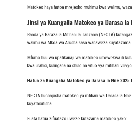
Matokeo haya hutoa mrejesho muhimu kwa walimu, wazazi n
Jinsi ya Kuangalia Matokeo ya Darasa l
Baada ya Baraza la Mitihani la Tanzania (NECTA) kutanga
walimu wa Mkoa wa Arusha sasa wanaweza kuyatazama ma
Mfumo huu wa upatikanaji wa matokeo umewekwa ili kuhakik
kwa urahisi, kulingana na shule na vituo vya mitihani vilivyo
Hatua za Kuangalia Matokeo ya Darasa la Nne 2025 
NECTA huchapisha matokeo ya mtihani wa Darasa la Nne 
kuyathibitisha.
Fuata hatua zifuatazo uweze kutazama matokeo yako: