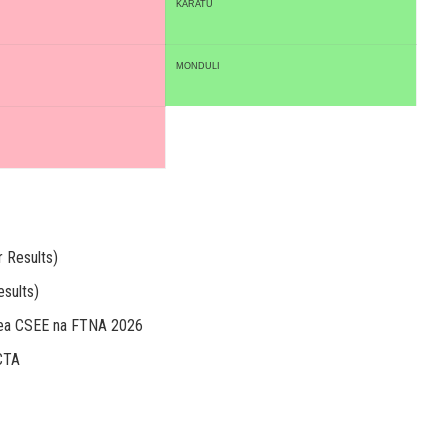
KARATU
MONDULI
 Results)
sults)
mea CSEE na FTNA 2026
CTA