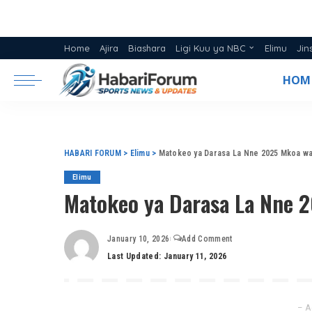
Home
Ajira
Biashara
Ligi Kuu ya NBC
Elimu
Jin
Ratiba ya Ligi NBC 2025/26
HOM
Msimamo Ligi Kuu ya NBC 20
HABARI FORUM
>
Elimu
>
Matokeo ya Darasa La Nne 2025 Mkoa w
Elimu
Matokeo ya Darasa La Nne 
January 10, 2026
Add Comment
Last Updated: January 11, 2026
– A