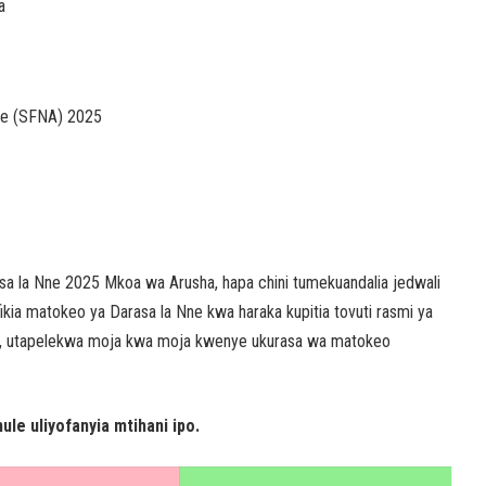
a
Nne (SFNA) 2025
rasa la Nne 2025 Mkoa wa Arusha, hapa chini tumekuandalia jedwali
ia matokeo ya Darasa la Nne kwa haraka kupitia tovuti rasmi ya
hivi, utapelekwa moja kwa moja kwenye ukurasa wa matokeo
ule uliyofanyia mtihani ipo.