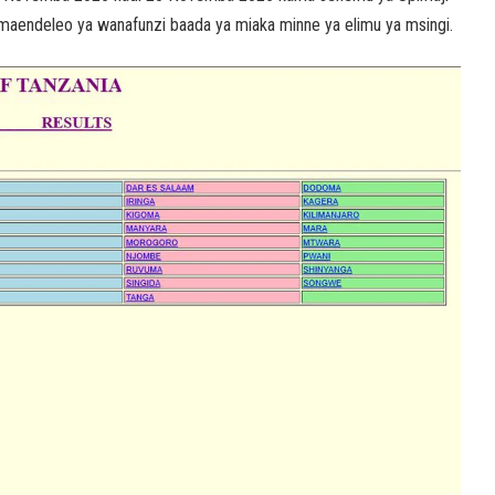
 maendeleo ya wanafunzi baada ya miaka minne ya elimu ya msingi.