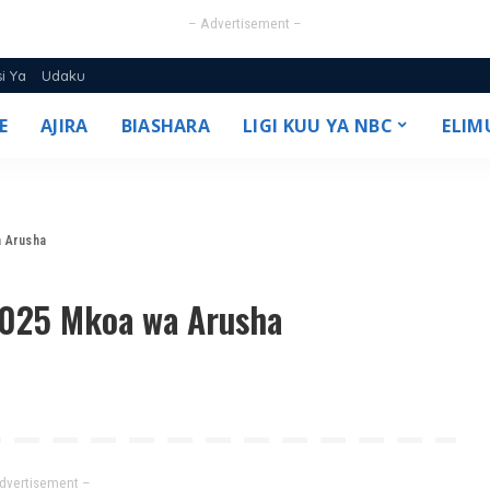
– Advertisement –
si Ya
Udaku
E
AJIRA
BIASHARA
LIGI KUU YA NBC
ELIM
25/26
a Arusha
2025 Mkoa wa Arusha
dvertisement –