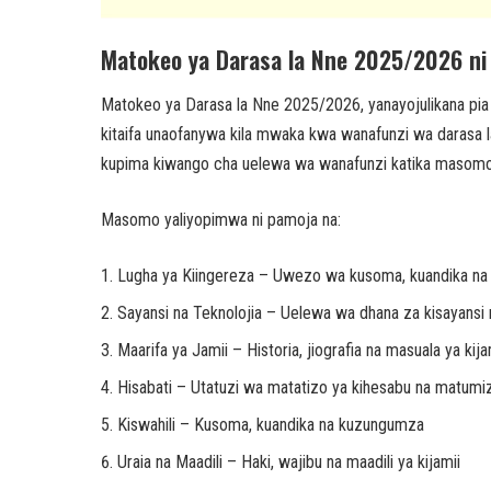
Matokeo ya Darasa la Nne 2025/2026 ni 
Matokeo ya Darasa la Nne 2025/2026, yanayojulikana pi
kitaifa unaofanywa kila mwaka kwa wanafunzi wa darasa la
kupima kiwango cha uelewa wa wanafunzi katika masomo
Masomo yaliyopimwa ni pamoja na:
Lugha ya Kiingereza – Uwezo wa kusoma, kuandika n
Sayansi na Teknolojia – Uelewa wa dhana za kisayansi n
Maarifa ya Jamii – Historia, jiografia na masuala ya kija
Hisabati – Utatuzi wa matatizo ya kihesabu na matumizi
Kiswahili – Kusoma, kuandika na kuzungumza
Uraia na Maadili – Haki, wajibu na maadili ya kijamii