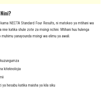
Nini?
a kama NECTA Standard Four Results, ni matokeo ya mtihani wa
 nne katika shule zote za msingi nchini. Mtihani huu hulenga
 muhimu yanayounda msingi wa elimu ya awali.
a kuzungumza
a kiteknolojia
mii
 ya hesabu katika maisha ya kila siku