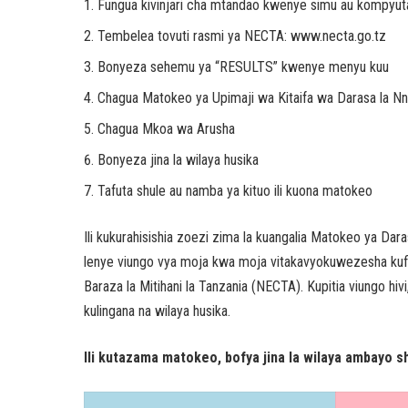
Fungua kivinjari cha mtandao kwenye simu au kompyut
Tembelea tovuti rasmi ya NECTA: www.necta.go.tz
Bonyeza sehemu ya “RESULTS” kwenye menyu kuu
Chagua Matokeo ya Upimaji wa Kitaifa wa Darasa la 
Chagua Mkoa wa Arusha
Bonyeza jina la wilaya husika
Tafuta shule au namba ya kituo ili kuona matokeo
Ili kukurahisishia zoezi zima la kuangalia Matokeo ya Da
lenye viungo vya moja kwa moja vitakavyokuwezesha kufik
Baraza la Mitihani la Tanzania (NECTA). Kupitia viungo 
kulingana na wilaya husika.
Ili kutazama matokeo, bofya jina la wilaya ambayo sh