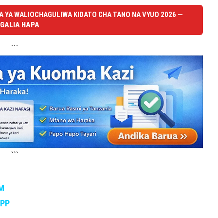
 YA WALIOCHAGULIWA KIDATO CHA TANO NA VYUO 2026 —
GALIA HAPA
```
```
M
APP