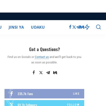
U
JINSI YA
UDAKU
Got a Questions?
Find us on Socials or
Contact us
and we’ll get back to you
as soon as possible.
235.7k
Fans
LIKE
69.7k
Followers
FOLLOW