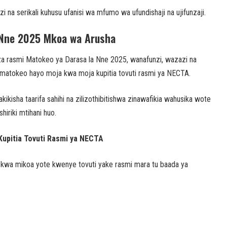
a serikali kuhusu ufanisi wa mfumo wa ufundishaji na ujifunzaji.
a Nne 2025 Mkoa wa Arusha
za rasmi Matokeo ya Darasa la Nne 2025, wanafunzi, wazazi na
tokeo hayo moja kwa moja kupitia tovuti rasmi ya NECTA.
isha taarifa sahihi na zilizothibitishwa zinawafikia wahusika wote
shiriki mtihani huo.
Kupitia Tovuti Rasmi ya NECTA
kwa mikoa yote kwenye tovuti yake rasmi mara tu baada ya