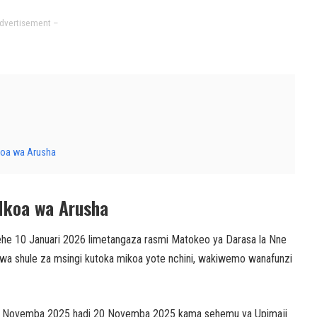
dvertisement –
Mkoa wa Arusha
Mkoa wa Arusha
rehe 10 Januari 2026 limetangaza rasmi Matokeo ya Darasa la Nne
i wa shule za msingi kutoka mikoa yote nchini, wakiwemo wanafunzi
e 10 Novemba 2025 hadi 20 Novemba 2025 kama sehemu ya Upimaji