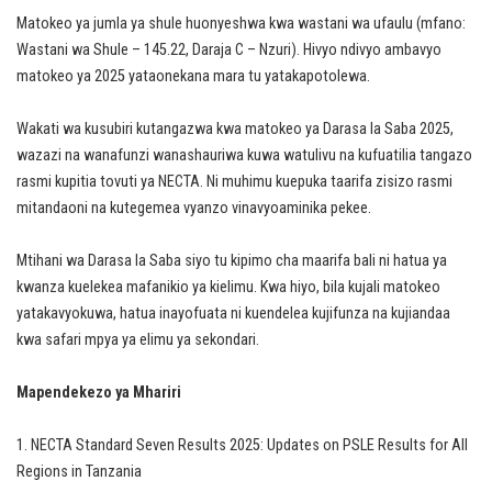
Matokeo ya jumla ya shule huonyeshwa kwa wastani wa ufaulu (mfano:
Wastani wa Shule – 145.22, Daraja C – Nzuri). Hivyo ndivyo ambavyo
matokeo ya 2025 yataonekana mara tu yatakapotolewa.
Wakati wa kusubiri kutangazwa kwa matokeo ya Darasa la Saba 2025,
wazazi na wanafunzi wanashauriwa kuwa watulivu na kufuatilia tangazo
rasmi kupitia tovuti ya NECTA. Ni muhimu kuepuka taarifa zisizo rasmi
mitandaoni na kutegemea vyanzo vinavyoaminika pekee.
Mtihani wa Darasa la Saba siyo tu kipimo cha maarifa bali ni hatua ya
kwanza kuelekea mafanikio ya kielimu. Kwa hiyo, bila kujali matokeo
yatakavyokuwa, hatua inayofuata ni kuendelea kujifunza na kujiandaa
kwa safari mpya ya elimu ya sekondari.
Mapendekezo ya Mhariri
NECTA Standard Seven Results 2025: Updates on PSLE Results for All
Regions in Tanzania