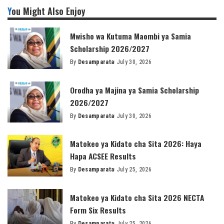
You Might Also Enjoy
Mwisho wa Kutuma Maombi ya Samia
Scholarship 2026/2027
By
Desamparata
July 30, 2026
Posted
by
Orodha ya Majina ya Samia Scholarship
2026/2027
By
Desamparata
July 30, 2026
Posted
by
Matokeo ya Kidato cha Sita 2026: Haya
Hapa ACSEE Results
By
Desamparata
July 25, 2026
Posted
by
Matokeo ya Kidato cha Sita 2026 NECTA
Form Six Results
By
Desamparata
July 25, 2026