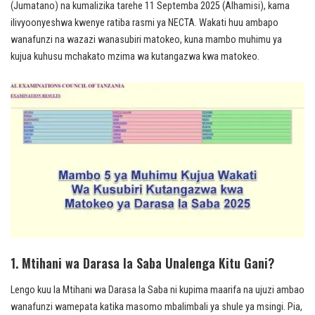
(Jumatano) na kumalizika tarehe 11 Septemba 2025 (Alhamisi), kama
ilivyoonyeshwa kwenye ratiba rasmi ya NECTA. Wakati huu ambapo
wanafunzi na wazazi wanasubiri matokeo, kuna mambo muhimu ya
kujua kuhusu mchakato mzima wa kutangazwa kwa matokeo.
1. Mtihani wa Darasa la Saba Unalenga Kitu Gani?
Lengo kuu la Mtihani wa Darasa la Saba ni kupima maarifa na ujuzi ambao
wanafunzi wamepata katika masomo mbalimbali ya shule ya msingi. Pia,