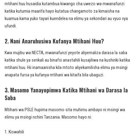
mtihani huu husaidia kutambua kiwango cha uwezo wa mwanafunzi
katika kutumia maarifa hayo kutatua changamoto za kimaisha na
kuamua kama yuko tayari kuendelea na elimu ya sekondari au vyuo vya
ufundi.
2. Nani Anaruhusiwa Kufanya Mtihani Huu?
Kwa mujibu wa NECTA, mwanafunzi yeyote aliyemaliza darasa la saba
katika shule ya serikali au binafsi anastahili kusajiliwa na kushiriki katika
mtihani huu. Hii inamaanisha kila mtoto aliyekamilisha elimu ya msingi
anapata fursa ya kufanya mtihani wa kitaifa bila ubaguzi.
3. Masomo Yanayopimwa Katika Mtihani wa Darasa la
Saba
Mtihani wa PSLE hupima masomo sita muhimu ambayo ni msingi wa
elimu ya msingi nchini Tanzania. Masomo hayo ni:
Kiswahili