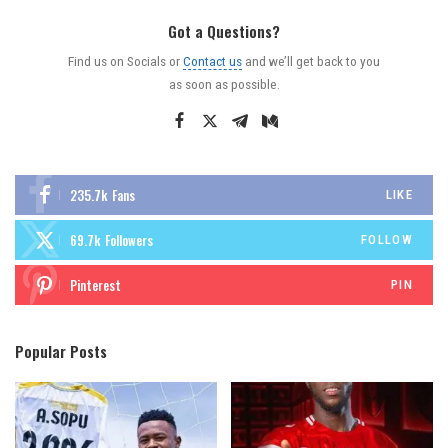
Got a Questions?
Find us on Socials or
Contact us
and we’ll get back to you
as soon as possible.
235.7k
Fans
LIKE
69.7k
Followers
FOLLOW
Pinterest
PIN
Popular Posts