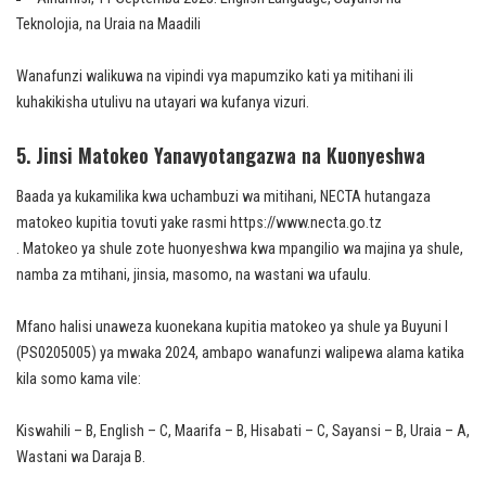
Teknolojia, na Uraia na Maadili
Wanafunzi walikuwa na vipindi vya mapumziko kati ya mitihani ili
kuhakikisha utulivu na utayari wa kufanya vizuri.
5. Jinsi Matokeo Yanavyotangazwa na Kuonyeshwa
Baada ya kukamilika kwa uchambuzi wa mitihani, NECTA hutangaza
matokeo kupitia tovuti yake rasmi https://www.necta.go.tz
. Matokeo ya shule zote huonyeshwa kwa mpangilio wa majina ya shule,
namba za mtihani, jinsia, masomo, na wastani wa ufaulu.
Mfano halisi unaweza kuonekana kupitia matokeo ya shule ya Buyuni I
(PS0205005) ya mwaka 2024, ambapo wanafunzi walipewa alama katika
kila somo kama vile:
Kiswahili – B, English – C, Maarifa – B, Hisabati – C, Sayansi – B, Uraia – A,
Wastani wa Daraja B.