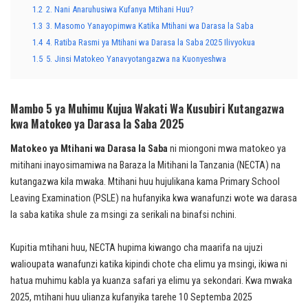
1.2
2. Nani Anaruhusiwa Kufanya Mtihani Huu?
1.3
3. Masomo Yanayopimwa Katika Mtihani wa Darasa la Saba
1.4
4. Ratiba Rasmi ya Mtihani wa Darasa la Saba 2025 Ilivyokua
1.5
5. Jinsi Matokeo Yanavyotangazwa na Kuonyeshwa
Mambo 5 ya Muhimu Kujua Wakati Wa Kusubiri Kutangazwa
kwa Matokeo ya Darasa la Saba 2025
Matokeo ya Mtihani wa Darasa la Saba
ni miongoni mwa matokeo ya
mitihani inayosimamiwa na Baraza la Mitihani la Tanzania (
NECTA
) na
kutangazwa kila mwaka. Mtihani huu hujulikana kama Primary School
Leaving Examination (PSLE) na hufanyika kwa wanafunzi wote wa darasa
la saba katika shule za msingi za serikali na binafsi nchini.
Kupitia mtihani huu, NECTA hupima kiwango cha maarifa na ujuzi
walioupata wanafunzi katika kipindi chote cha elimu ya msingi, ikiwa ni
hatua muhimu kabla ya kuanza safari ya elimu ya sekondari. Kwa mwaka
2025, mtihani huu ulianza kufanyika tarehe 10 Septemba 2025