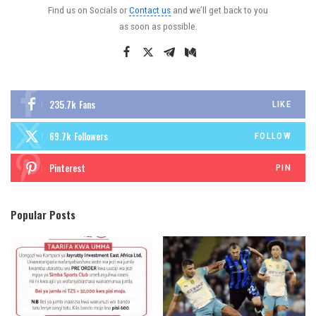
Find us on Socials or
Contact us
and we’ll get back to you
as soon as possible.
235.7k
Fans
LIKE
69.7k
Followers
FOLLOW
Pinterest
PIN
Popular Posts