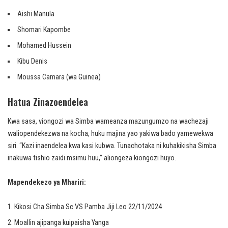
Aishi Manula
Shomari Kapombe
Mohamed Hussein
Kibu Denis
Moussa Camara (wa Guinea)
Hatua Zinazoendelea
Kwa sasa, viongozi wa Simba wameanza mazungumzo na wachezaji
waliopendekezwa na kocha, huku majina yao yakiwa bado yamewekwa
siri. “Kazi inaendelea kwa kasi kubwa. Tunachotaka ni kuhakikisha Simba
inakuwa tishio zaidi msimu huu,” aliongeza kiongozi huyo.
Mapendekezo ya Mhariri:
Kikosi Cha Simba Sc VS Pamba Jiji Leo 22/11/2024
Moallin ajipanga kuipaisha Yanga