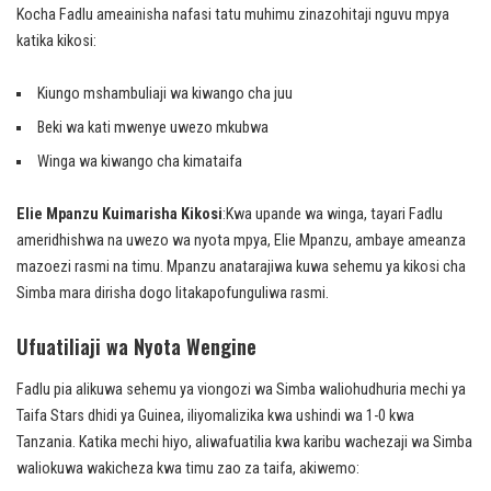
Kocha Fadlu ameainisha nafasi tatu muhimu zinazohitaji nguvu mpya
katika kikosi:
Kiungo mshambuliaji wa kiwango cha juu
Beki wa kati mwenye uwezo mkubwa
Winga wa kiwango cha kimataifa
Elie Mpanzu Kuimarisha Kikosi
:Kwa upande wa winga, tayari Fadlu
ameridhishwa na uwezo wa nyota mpya, Elie Mpanzu, ambaye ameanza
mazoezi rasmi na timu. Mpanzu anatarajiwa kuwa sehemu ya kikosi cha
Simba mara dirisha dogo litakapofunguliwa rasmi.
Ufuatiliaji wa Nyota Wengine
Fadlu pia alikuwa sehemu ya viongozi wa Simba waliohudhuria mechi ya
Taifa Stars dhidi ya Guinea, iliyomalizika kwa ushindi wa 1-0 kwa
Tanzania. Katika mechi hiyo, aliwafuatilia kwa karibu wachezaji wa Simba
waliokuwa wakicheza kwa timu zao za taifa, akiwemo: