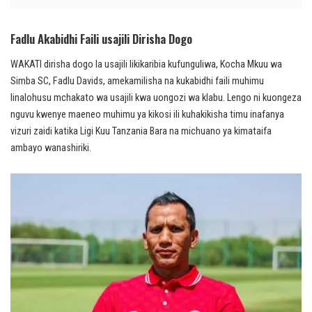
Fadlu Akabidhi Faili usajili Dirisha Dogo
WAKATI dirisha dogo la usajili likikaribia kufunguliwa, Kocha Mkuu wa
Simba SC, Fadlu Davids, amekamilisha na kukabidhi faili muhimu
linalohusu mchakato wa usajili kwa uongozi wa klabu. Lengo ni kuongeza
nguvu kwenye maeneo muhimu ya kikosi ili kuhakikisha timu inafanya
vizuri zaidi katika Ligi Kuu Tanzania Bara na michuano ya kimataifa
ambayo wanashiriki.