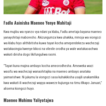
Fadlu Aainisha Maeneo Yenye Mahitaji
Kwa mujibu wa vyanzo vya ndani ya klabu, Fadlu ametaja bayana maeneo
yanayohitaji maboresho. Akizungumza kwa uhakika, mmoja wa viongozi
wa klabu hiyo alithibitisha kuwa tayari kocha amependekeza wachezaji
watakaoingia kwenye kikosi na vilevile orodha ya wale watakaoachwa
wakati dirisha dogo likifunguliwa rasmi.
“Tayari kuna majina ambayo kocha ameorodhesha. Ameweka wazi
wasifu wa wachezaji wanaohitajika na maeneo ambayo anataka
yaimarishwe. Ni jukumu la viongozi sasa kuhakikisha usajili unakamilika
kwa wakati ili wachezaji wapya waweze kujiunga na timu ifikapo Januari,”
alisema kiongozi huyo.
Maeneo Muhimu Yaliyotajwa