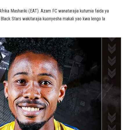
frika Mashariki (EAT). Azam FC wanatarajia kutumia faida ya
lack Stars wakitarajia kuonyesha makali yao kwa lengo la