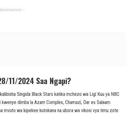
dvertisement –
 28/11/2024 Saa Ngapi?
ibisha Singida Black Stars katika mchezo wa Ligi Kuu ya NBC
kwenye dimba la Azam Complex, Chamazi, Dar es Salaam.
 mvuto wa kipekee kutokana na ubora wa vikosi vya timu zote