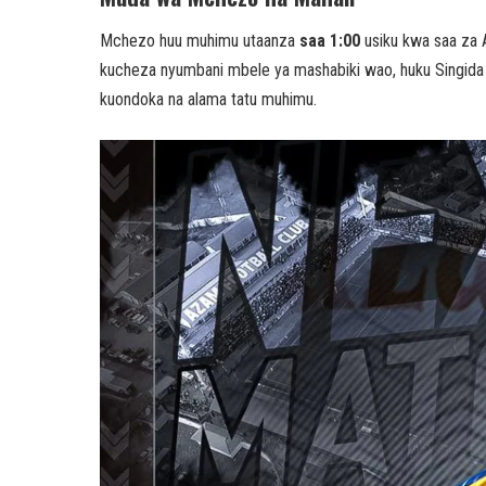
Mchezo huu muhimu utaanza
saa 1:00
usiku kwa saa za A
kucheza nyumbani mbele ya mashabiki wao, huku Singida B
kuondoka na alama tatu muhimu.