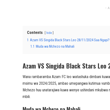
– A
Contents
hide
1
Azam VS Singida Black Stars Leo 28/11/2024 Saa Ngapi?
1.1
Muda wa Mchezo na Mahali
Azam VS Singida Black Stars Leo
Wana rambaramba Azam FC leo watashuka dimbani kuwakal
msimu wa 2024/2025, ambao umepangwa kutimua vumbi 
Mchezo huu unatarajiwa kuwa wenye ushindani mkubwa na
mbili.
Muda wa Mchezo na Mahali