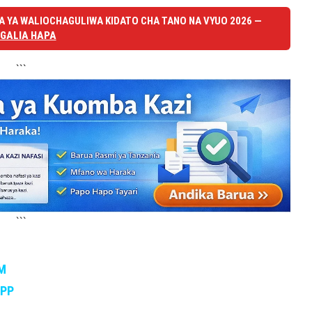
 YA WALIOCHAGULIWA KIDATO CHA TANO NA VYUO 2026 —
GALIA HAPA
```
```
M
APP