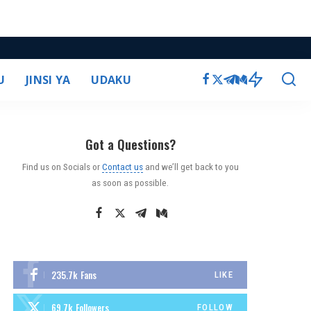
U
JINSI YA
UDAKU
Got a Questions?
Find us on Socials or
Contact us
and we’ll get back to you
as soon as possible.
235.7k
Fans
LIKE
69.7k
Followers
FOLLOW