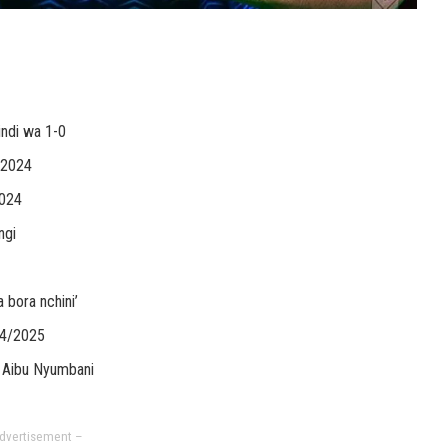
ndi wa 1-0
/2024
2024
ngi
bora nchini’
24/2025
 Aibu Nyumbani
dvertisement –