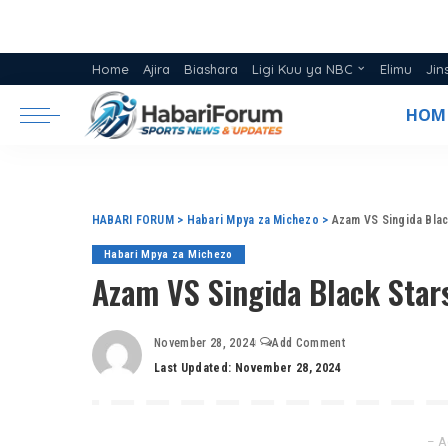
Home
Ajira
Biashara
Ligi Kuu ya NBC
Elimu
Jin
Ratiba ya Ligi NBC 2025/26
HOM
Msimamo Ligi Kuu ya NBC 20
HABARI FORUM
>
Habari Mpya za Michezo
>
Azam VS Singida Blac
Habari Mpya za Michezo
Azam VS Singida Black Star
November 28, 2024
Add Comment
Last Updated: November 28, 2024
– A