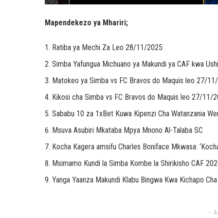
Mapendekezo ya Mhariri;
Ratiba ya Mechi Za Leo 28/11/2025
Simba Yafungua Michuano ya Makundi ya CAF kwa Ushi
Matokeo ya Simba vs FC Bravos do Maquis leo 27/11
Kikosi cha Simba vs FC Bravos do Maquis leo 27/11/
Sababu 10 za 1xBet Kuwa Kipenzi Cha Watanzania We
Msuva Asubiri Mkataba Mpya Mnono Al-Talaba SC
Kocha Kagera amsifu Charles Boniface Mkwasa: ‘Kocha 
Msimamo Kundi la Simba Kombe la Shirikisho CAF 20
Yanga Yaanza Makundi Klabu Bingwa Kwa Kichapo Cha
– A