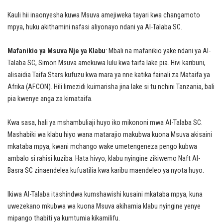
Kauli hii inaonyesha kuwa Msuva amejiweka tayari kwa changamoto
mpya, huku akithamini nafasi aliyonayo ndani ya Al-Talaba SC.
Mafanikio ya Msuva Nje ya Klabu
: Mbali na mafanikio yake ndani ya Al-
Talaba SC, Simon Msuva amekuwa lulu kwa taifa lake pia. Hivi karibuni,
alisaidia Taifa Stars kufuzu kwa mara ya nne katika fainali za Mataifa ya
Afrika (AFCON). Hili limezidi kuimarisha jina lake si tu nchini Tanzania, bali
pia kwenye anga za kimataifa.
Kwa sasa, hali ya mshambuliaji huyo iko mikononi mwa Al-Talaba SC.
Mashabiki wa klabu hiyo wana matarajio makubwa kuona Msuva akisaini
mkataba mpya, kwani mchango wake umetengeneza pengo kubwa
ambalo si rahisi kuziba. Hata hivyo, klabu nyingine zikiwemo Naft Al-
Basra SC zinaendelea kufuatilia kwa karibu maendeleo ya nyota huyo.
Ikiwa Al-Talaba itashindwa kumshawishi kusaini mkataba mpya, kuna
uwezekano mkubwa wa kuona Msuva akihamia klabu nyingine yenye
mipango thabiti ya kumtumia kikamilifu.