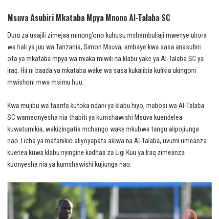
Msuva Asubiri Mkataba Mpya Mnono Al-Talaba SC
Duru za usajili zimejaa minong’ono kuhusu mshambuliaji mwenye ubora
wa hali ya juu wa Tanzania, Simon Msuva, ambaye kwa sasa anasubiri
ofa ya mkataba mpya wa miaka miwili na klabu yake ya Al-Talaba SC ya
Iraq. Hii ni baada ya mkataba wake wa sasa kukalibia kufikia ukingoni
mwishoni mwa msimu huu.
Kwa mujibu wa taarifa kutoka ndani ya klabu hiyo, mabosi wa Al-Talaba
SC wameonyesha nia thabiti ya kumshawishi Msuva kuendelea
kuwatumikia, wakizingatia mchango wake mkubwa tangu alipojiunga
nao. Licha ya mafanikio aliyoyapata akiwa na Al-Talaba, uvumi umeanza
kuenea kuwa klabu nyingine kadhaa za Ligi Kuu ya Iraq zimeanza
kuonyesha nia ya kumshawishi kujiunga nao.