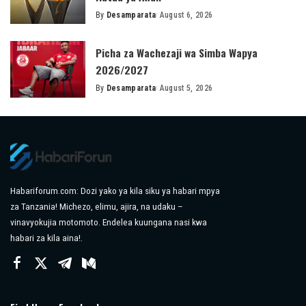
By
Desamparata
August 6, 2026
Posted
by
Picha za Wachezaji wa Simba Wapya
2026/2027
By
Desamparata
August 5, 2026
Posted
by
Habariforum.com: Dozi yako ya kila siku ya habari mpya
za Tanzania! Michezo, elimu, ajira, na udaku –
vinavyokujia motomoto. Endelea kuungana nasi kwa
habari za kila aina!.