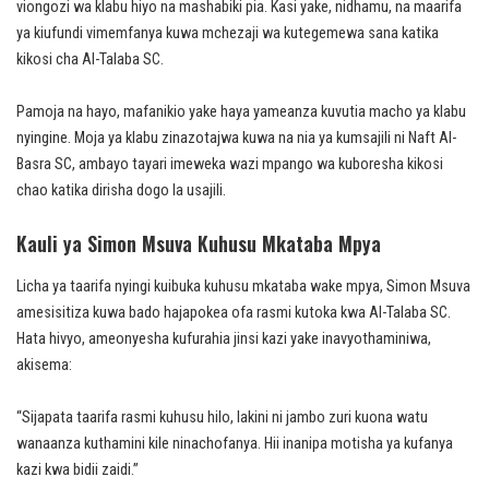
viongozi wa klabu hiyo na mashabiki pia. Kasi yake, nidhamu, na maarifa
ya kiufundi vimemfanya kuwa mchezaji wa kutegemewa sana katika
kikosi cha Al-Talaba SC.
Pamoja na hayo, mafanikio yake haya yameanza kuvutia macho ya klabu
nyingine. Moja ya klabu zinazotajwa kuwa na nia ya kumsajili ni Naft Al-
Basra SC, ambayo tayari imeweka wazi mpango wa kuboresha kikosi
chao katika dirisha dogo la usajili.
Kauli ya Simon Msuva Kuhusu Mkataba Mpya
Licha ya taarifa nyingi kuibuka kuhusu mkataba wake mpya, Simon Msuva
amesisitiza kuwa bado hajapokea ofa rasmi kutoka kwa Al-Talaba SC.
Hata hivyo, ameonyesha kufurahia jinsi kazi yake inavyothaminiwa,
akisema:
“Sijapata taarifa rasmi kuhusu hilo, lakini ni jambo zuri kuona watu
wanaanza kuthamini kile ninachofanya. Hii inanipa motisha ya kufanya
kazi kwa bidii zaidi.”