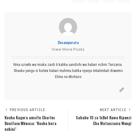
Desamparata
View More Posts
Nina uzoefu wa miaka zaidi 6 katika uandishi wa habari nchini Tanzania.
Shauku yangu ni kuleta habari muhimu katika nyanja mbalimbali ikiwemo
Elimu na Michezo
PREVIOUS ARTICLE
NEXT ARTICLE
Kocha Kagera amsifu Charles
Sababu 10 za 1xBet Kuwa Kipenzi
Boniface Mkwasa: ‘Kocha bora
Cha Watanzania Wengi
nchini’