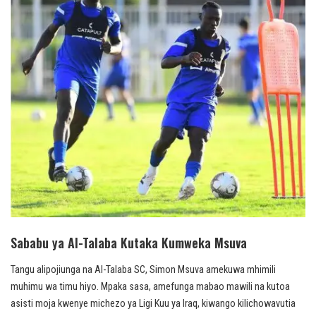
Sababu ya Al-Talaba Kutaka Kumweka Msuva
Tangu alipojiunga na Al-Talaba SC, Simon Msuva amekuwa mhimili
muhimu wa timu hiyo. Mpaka sasa, amefunga mabao mawili na kutoa
asisti moja kwenye michezo ya Ligi Kuu ya Iraq, kiwango kilichowavutia