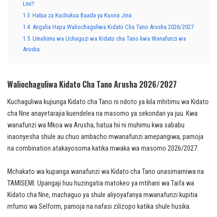
Lini?
1.3
Hatua za Kuchukua Baada ya Kuona Jina
1.4
Angalia Hapa Waliochaguliwa Kidato Cha Tano Arusha 2026/2027
1.5
Umuhimu wa Uchaguzi wa Kidato cha Tano kwa Wanafunzi wa
Arusha
Waliochaguliwa Kidato Cha Tano Arusha 2026/2027
Kuchaguliwa kujiunga Kidato cha Tano ni ndoto ya kila mhitimu wa Kidato
cha Nne anayetarajia kuendelea na masomo ya sekondari ya juu. Kwa
wanafunzi wa Mkoa wa Arusha, hatua hii ni muhimu kwa sababu
inaonyesha shule au chuo ambacho mwanafunzi amepangiwa, pamoja
na combination atakayosoma katika mwaka wa masomo 2026/2027.
Mchakato wa kupanga wanafunzi wa Kidato cha Tano unasimamiwa na
TAMISEMI. Upangaji huu huzingatia matokeo ya mtihani wa Taifa wa
Kidato cha Nne, machaguo ya shule aliyoyafanya mwanafunzi kupitia
mfumo wa Selform, pamoja na nafasi zilizopo katika shule husika.