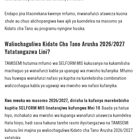
Endapo jina litaonekana kwenye mfumo, mwanafunzi ataweza kuona
shule au chuo alichopangiwa kwa ajili ya kuendelea na masomo ya
Kidato cha Tano au programu nyingine husika.
Waliochaguliwa Kidato Cha Tano Arusha 2026/2027
Yatatangazwa Lini?
TAMISEMI hutumia mfumo wa SELFORM MIS kukusanya na kukamilisha
machaguo ya wanafunzi kabla ya upangaji wa mwisho kufanyika. Mfumo
huu huwapa wanafunzi nafasi ya kupitia na kurekebisha combination
walizochagua kabla ya ugawaji wa mwisho wa nafasi kufanyika.
Kwa mwaka wa masomo 2026/2027, dirisha la kufanya marekebisho
kupitia SELFORM MIS linatarajiwa kufungwa Mei 10
. Baada ya hatua
hiyo, mchakato wa mwisho wa kupanga wanafunzi unaweza kuendelea.
Hata hivyo, hadi sasa hakuna tarehe rasmi iliyotangazwa na TAMISEMI
kuhusu lini majina ya waliochaguliwa Kidato cha Tano Arusha 2026/2027
yatatoka.