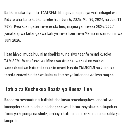
Katika miaka iliyopita, TAMISEMI ilitangaza majina ya waliochaguliwa
Kidato cha Tano katika tarehe hizi: Juni 6, 2025, Mei 30, 2024, na Juni 11,
2023. Kwa kuzingatia mwenendo huo, majina ya mwaka 2026/2027
yanatarajiwa kutangazwa kati ya mwishoni mwa Mei na mwanzoni mwa
Juni 2026.
Hata hivyo, muda huu ni makadirio tu na siyo taarifa rasmi kutoka
TAMISEMI. Wanafunzi wa Mkoa wa Arusha, wazazi na walezi
wanashauriwa kufuatilia taarifa rasmi kupitia TAMISEMI na kuepuka
taarifa zisizothibitishwa kuhusu tarehe ya kutangazwa kwa majina.
Hatua za Kuchukua Baada ya Kuona Jina
Baada ya mwanafunzi kuthibitisha kuwa amechaguliwa, anatakiwa
kuangalia shule au chuo alichopangiwa. Hatua inayofuata ni kupakua
fomu ya kujiunga na shule, ambayo hutoa maelekezo muhimu kabla ya
kuripoti.