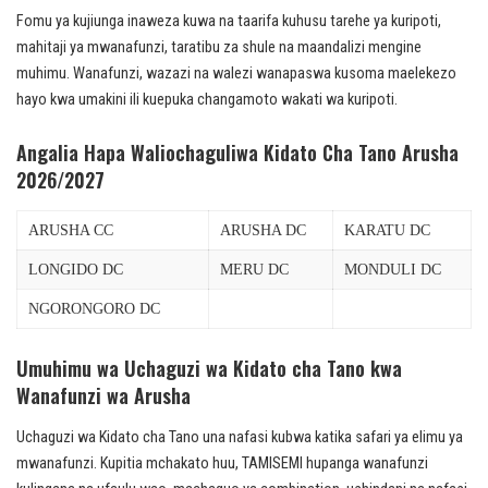
Fomu ya kujiunga inaweza kuwa na taarifa kuhusu tarehe ya kuripoti,
mahitaji ya mwanafunzi, taratibu za shule na maandalizi mengine
muhimu. Wanafunzi, wazazi na walezi wanapaswa kusoma maelekezo
hayo kwa umakini ili kuepuka changamoto wakati wa kuripoti.
Angalia Hapa Waliochaguliwa Kidato Cha Tano Arusha
2026/2027
ARUSHA CC
ARUSHA DC
KARATU DC
LONGIDO DC
MERU DC
MONDULI DC
NGORONGORO DC
Umuhimu wa Uchaguzi wa Kidato cha Tano kwa
Wanafunzi wa Arusha
Uchaguzi wa Kidato cha Tano una nafasi kubwa katika safari ya elimu ya
mwanafunzi. Kupitia mchakato huu, TAMISEMI hupanga wanafunzi