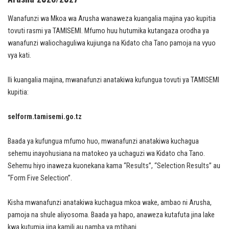
Wanafunzi wa Mkoa wa Arusha wanaweza kuangalia majina yao kupitia
tovuti rasmi ya TAMISEMI. Mfumo huu hutumika kutangaza orodha ya
wanafunzi waliochaguliwa kujiunga na Kidato cha Tano pamoja na vyuo
vya kati.
Ili kuangalia majina, mwanafunzi anatakiwa kufungua tovuti ya TAMISEMI
kupitia:
selform.tamisemi.go.tz
Baada ya kufungua mfumo huo, mwanafunzi anatakiwa kuchagua
sehemu inayohusiana na matokeo ya uchaguzi wa Kidato cha Tano.
Sehemu hiyo inaweza kuonekana kama “Results”, “Selection Results” au
“Form Five Selection”.
Kisha mwanafunzi anatakiwa kuchagua mkoa wake, ambao ni Arusha,
pamoja na shule aliyosoma. Baada ya hapo, anaweza kutafuta jina lake
kwa kutumia jina kamili au namba ya mtihani.