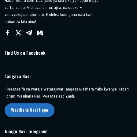
Habariforum.com: Dozi yako ya kila siku ya habari mpya
za Tanzania! Michezo, elimu, ajira, na udaku –
vinavyokujia motomoto. Endelea kuungana nasi kwa
habari za kila aina!.
Find Us on Facebook
Tangaza Nasi
Fikia Maelfu ya Wateja Watarajiwa! Tangaza Biashara Yako kwenye Habari
Forum. Wasiliana Nasi kwa Maelezo Zaidi.
Wasiliana Nasi Hapa
Jiunge Nasi Telegram!