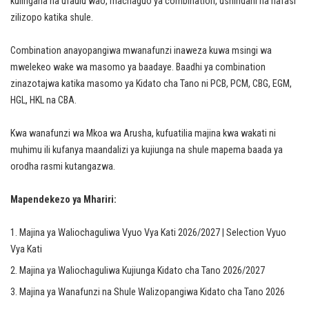
kulingana na ufaulu wao, machaguo ya combination, ushindani na nafasi
zilizopo katika shule.
Combination anayopangiwa mwanafunzi inaweza kuwa msingi wa
mwelekeo wake wa masomo ya baadaye. Baadhi ya combination
zinazotajwa katika masomo ya Kidato cha Tano ni PCB, PCM, CBG, EGM,
HGL, HKL na CBA.
Kwa wanafunzi wa Mkoa wa Arusha, kufuatilia majina kwa wakati ni
muhimu ili kufanya maandalizi ya kujiunga na shule mapema baada ya
orodha rasmi kutangazwa.
Mapendekezo ya Mhariri:
Majina ya Waliochaguliwa Vyuo Vya Kati 2026/2027 | Selection Vyuo
Vya Kati
Majina ya Waliochaguliwa Kujiunga Kidato cha Tano 2026/2027
Majina ya Wanafunzi na Shule Walizopangiwa Kidato cha Tano 2026