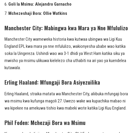
Goli la Msimu: Alejandro Garnacho
Mchezeshaji Bora: Ollie Watkins
Manchester City: Mabingwa kwa Mara ya Nne Mfululizo
Manchester City wameweka historia kwa kutwaa ubingwa wa Ligi Kuu
England EPL kwa mara ya nne mfululizo, wakionyesha ubabe wao katika
soka la Uingereza. Ushindi wao wa 3-1 dhidi ya West Ham katika siku ya
mwisho ya msimu ulikuwa kielelezo cha uthabiti na ari yao ya kuendelea
kutawala.
Erling Haaland: Mfungaji Bora Asiyezuilika
Erling Haaland, straika matata wa Manchester City, aliibuka mfungaji bora
wa msimu kwa kufunga magoli 27. Uwezo wake wa kupachika mabao ni
wa kipekee na amekuwa tishio kwa mabeki wote katika Ligi Kuu England.
Phil Foden: Mchezaji Bora wa Msimu