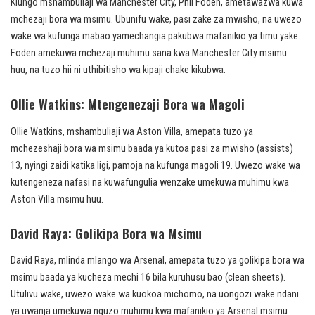
Kiungo mshambuliaji wa Manchester City, Phil Foden, ametawazwa kuwa
mchezaji bora wa msimu. Ubunifu wake, pasi zake za mwisho, na uwezo
wake wa kufunga mabao yamechangia pakubwa mafanikio ya timu yake.
Foden amekuwa mchezaji muhimu sana kwa Manchester City msimu
huu, na tuzo hii ni uthibitisho wa kipaji chake kikubwa.
Ollie Watkins: Mtengenezaji Bora wa Magoli
Ollie Watkins, mshambuliaji wa Aston Villa, amepata tuzo ya
mchezeshaji bora wa msimu baada ya kutoa pasi za mwisho (assists)
13, nyingi zaidi katika ligi, pamoja na kufunga magoli 19. Uwezo wake wa
kutengeneza nafasi na kuwafungulia wenzake umekuwa muhimu kwa
Aston Villa msimu huu.
David Raya: Golikipa Bora wa Msimu
David Raya, mlinda mlango wa Arsenal, amepata tuzo ya golikipa bora wa
msimu baada ya kucheza mechi 16 bila kuruhusu bao (clean sheets).
Utulivu wake, uwezo wake wa kuokoa michomo, na uongozi wake ndani
ya uwanja umekuwa nguzo muhimu kwa mafanikio ya Arsenal msimu