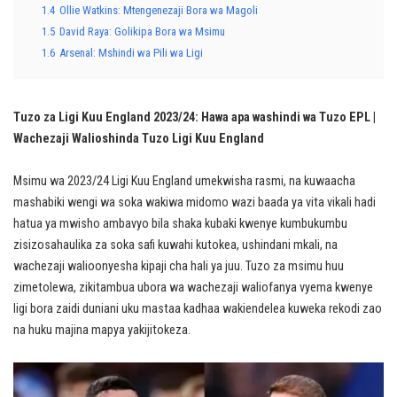
1.4
Ollie Watkins: Mtengenezaji Bora wa Magoli
1.5
David Raya: Golikipa Bora wa Msimu
1.6
Arsenal: Mshindi wa Pili wa Ligi
Tuzo za Ligi Kuu England 2023/24: Hawa apa washindi wa Tuzo EPL |
Wachezaji Walioshinda Tuzo Ligi Kuu England
Msimu wa 2023/24 Ligi Kuu England umekwisha rasmi, na kuwaacha
mashabiki wengi wa soka wakiwa midomo wazi baada ya vita vikali hadi
hatua ya mwisho ambavyo bila shaka kubaki kwenye kumbukumbu
zisizosahaulika za soka safi kuwahi kutokea, ushindani mkali, na
wachezaji walioonyesha kipaji cha hali ya juu. Tuzo za msimu huu
zimetolewa, zikitambua ubora wa wachezaji waliofanya vyema kwenye
ligi bora zaidi duniani uku mastaa kadhaa wakiendelea kuweka rekodi zao
na huku majina mapya yakijitokeza.