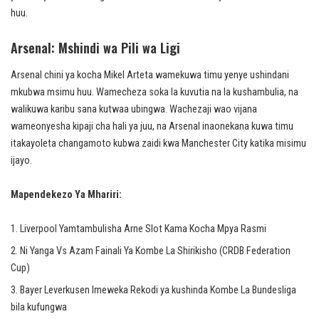
huu.
Arsenal: Mshindi wa Pili wa Ligi
Arsenal chini ya kocha Mikel Arteta wamekuwa timu yenye ushindani
mkubwa msimu huu. Wamecheza soka la kuvutia na la kushambulia, na
walikuwa karibu sana kutwaa ubingwa. Wachezaji wao vijana
wameonyesha kipaji cha hali ya juu, na Arsenal inaonekana kuwa timu
itakayoleta changamoto kubwa zaidi kwa Manchester City katika misimu
ijayo.
Mapendekezo Ya Mhariri:
Liverpool Yamtambulisha Arne Slot Kama Kocha Mpya Rasmi
Ni Yanga Vs Azam Fainali Ya Kombe La Shirikisho (CRDB Federation
Cup)
Bayer Leverkusen Imeweka Rekodi ya kushinda Kombe La Bundesliga
bila kufungwa