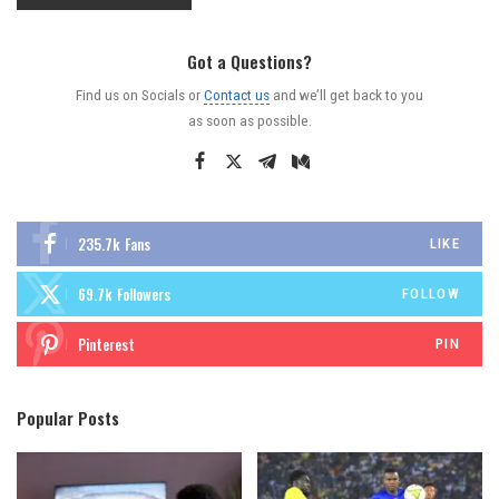
Got a Questions?
Find us on Socials or
Contact us
and we’ll get back to you
as soon as possible.
235.7k
Fans
LIKE
69.7k
Followers
FOLLOW
Pinterest
PIN
Popular Posts