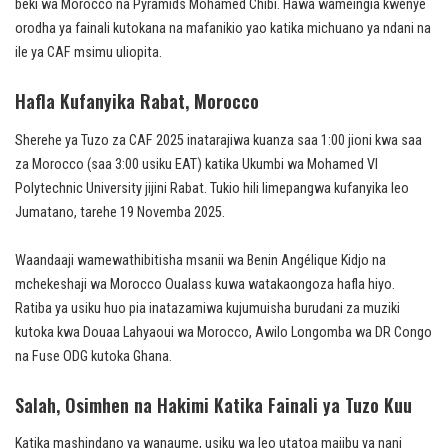
beki wa Morocco na Pyramids Mohamed Chibi. Hawa wameingia kwenye
orodha ya fainali kutokana na mafanikio yao katika michuano ya ndani na
ile ya CAF msimu uliopita.
Hafla Kufanyika Rabat, Morocco
Sherehe ya Tuzo za CAF 2025 inatarajiwa kuanza saa 1:00 jioni kwa saa
za Morocco (saa 3:00 usiku EAT) katika Ukumbi wa Mohamed VI
Polytechnic University jijini Rabat. Tukio hili limepangwa kufanyika leo
Jumatano, tarehe 19 Novemba 2025.
Waandaaji wamewathibitisha msanii wa Benin Angélique Kidjo na
mchekeshaji wa Morocco Oualass kuwa watakaongoza hafla hiyo.
Ratiba ya usiku huo pia inatazamiwa kujumuisha burudani za muziki
kutoka kwa Douaa Lahyaoui wa Morocco, Awilo Longomba wa DR Congo
na Fuse ODG kutoka Ghana.
Salah, Osimhen na Hakimi Katika Fainali ya Tuzo Kuu
Katika mashindano ya wanaume, usiku wa leo utatoa majibu ya nani