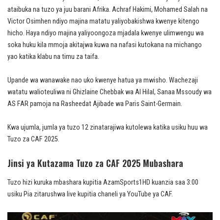
ataibuka na tuzo ya juu barani Afrika. Achraf Hakimi, Mohamed Salah na
Victor Osimhen ndiyo majina matatu yaliyobakishwa kwenye kitengo
hicho. Haya ndiyo majina yaliyoongoza mjadala kwenye ulimwengu wa
soka huku kila mmoja akitajwa kuwa na nafasi kutokana na michango
yao katika klabu na timu za taifa.
Upande wa wanawake nao uko kwenye hatua ya mwisho. Wachezaji
watatu walioteuliwa ni Ghizlaine Chebbak wa Al Hilal, Sanaa Mssoudy wa
AS FAR pamoja na Rasheedat Ajibade wa Paris Saint-Germain.
Kwa ujumla, jumla ya tuzo 12 zinatarajiwa kutolewa katika usiku huu wa
Tuzo za CAF 2025.
Jinsi ya Kutazama Tuzo za CAF 2025 Mubashara
Tuzo hizi kuruka mbashara kupitia AzamSports1HD kuanzia saa 3:00
usiku Pia zitarushwa live kupitia chaneli ya YouTube ya CAF.