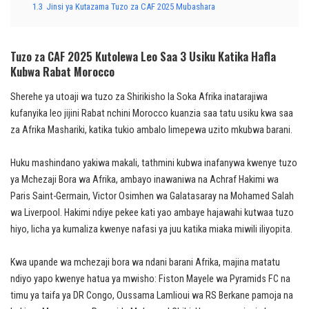
1.3
Jinsi ya Kutazama Tuzo za CAF 2025 Mubashara
Tuzo za CAF 2025 Kutolewa Leo Saa 3 Usiku Katika Hafla
Kubwa Rabat Morocco
Sherehe ya utoaji wa tuzo za Shirikisho la Soka Afrika inatarajiwa
kufanyika leo jijini Rabat nchini Morocco kuanzia saa tatu usiku kwa saa
za Afrika Mashariki, katika tukio ambalo limepewa uzito mkubwa barani.
Huku mashindano yakiwa makali, tathmini kubwa inafanywa kwenye tuzo
ya Mchezaji Bora wa Afrika, ambayo inawaniwa na Achraf Hakimi wa
Paris Saint-Germain, Victor Osimhen wa Galatasaray na Mohamed Salah
wa Liverpool. Hakimi ndiye pekee kati yao ambaye hajawahi kutwaa tuzo
hiyo, licha ya kumaliza kwenye nafasi ya juu katika miaka miwili iliyopita.
Kwa upande wa mchezaji bora wa ndani barani Afrika, majina matatu
ndiyo yapo kwenye hatua ya mwisho: Fiston Mayele wa Pyramids FC na
timu ya taifa ya DR Congo, Oussama Lamlioui wa RS Berkane pamoja na