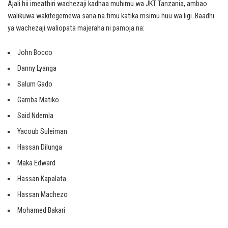
Ajali hii imeathiri wachezaji kadhaa muhimu wa JKT Tanzania, ambao
walikuwa wakitegemewa sana na timu katika msimu huu wa ligi. Baadhi
ya wachezaji waliopata majeraha ni pamoja na:
John Bocco
Danny Lyanga
Salum Gado
Gamba Matiko
Said Ndemla
Yacoub Suleiman
Hassan Dilunga
Maka Edward
Hassan Kapalata
Hassan Machezo
Mohamed Bakari