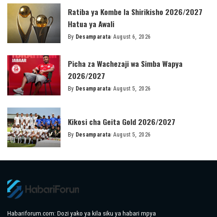
Ratiba ya Kombe la Shirikisho 2026/2027
Hatua ya Awali
By
Desamparata
August 6, 2026
Posted
by
Picha za Wachezaji wa Simba Wapya
2026/2027
By
Desamparata
August 5, 2026
Posted
by
Kikosi cha Geita Gold 2026/2027
By
Desamparata
August 5, 2026
Posted
by
Habariforum.com: Dozi yako ya kila siku ya habari mpya