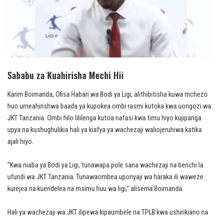
Sababu za Kuahirisha Mechi Hii
Karim Boimanda, Ofisa Habari wa Bodi ya Ligi, alithibitisha kuwa mchezo
huo umeahirishwa baada ya kupokea ombi rasmi kutoka kwa uongozi wa
JKT Tanzania. Ombi hilo lililenga kutoa nafasi kwa timu hiyo kujipanga
upya na kushughulikia hali ya kiafya ya wachezaji waliojeruhiwa katika
ajali hiyo.
“Kwa niaba ya Bodi ya Ligi, tunawapa pole sana wachezaji na benchi la
ufundi wa JKT Tanzania. Tunawaombea uponyaji wa haraka ili waweze
kurejea na kuendelea na msimu huu wa ligi,” alisema Boimanda.
Hali ya wachezaji wa JKT ilipewa kipaumbele na TPLB kwa ushirikiano na