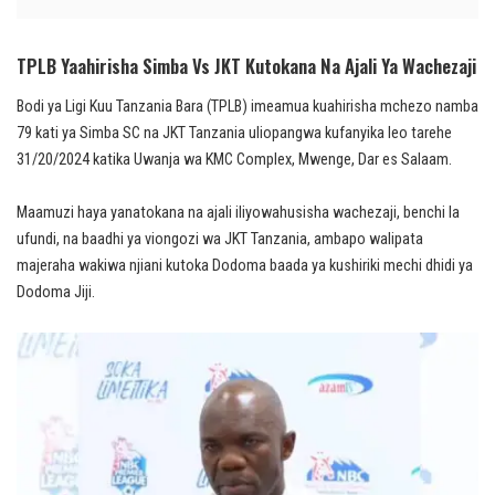
TPLB Yaahirisha Simba Vs JKT Kutokana Na Ajali Ya Wachezaji
Bodi ya Ligi Kuu Tanzania Bara (TPLB) imeamua kuahirisha mchezo namba
79 kati ya Simba SC na JKT Tanzania uliopangwa kufanyika leo tarehe
31/20/2024 katika Uwanja wa KMC Complex, Mwenge, Dar es Salaam.
Maamuzi haya yanatokana na ajali iliyowahusisha wachezaji, benchi la
ufundi, na baadhi ya viongozi wa JKT Tanzania, ambapo walipata
majeraha wakiwa njiani kutoka Dodoma baada ya kushiriki mechi dhidi ya
Dodoma Jiji.