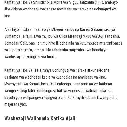
Kamati ya Tiba ya Shirikisho la Mpira wa Miguu Tanzania (TFF), ambayo
ilihakikisha wachezaji wanapata matibabu ya haraka na uchunguzi wa
kina.
Ajali hiyo ilitokea maeneo ya Mbweni karibu na Dar es Salaam siku ya
Jumamosi alfajiri. Kwa mujibu wa Ofisa Mtendaji Mkuu wa JKT Tanzania,
Jemedari Said, basi la timu hiyo liliacha njia na kutumbukia mtaroni baada
ya kupata hitilafu, jambo lililosababisha majeraha kwa baadhi ya
wachezaji na viongozi wa timu.
Kamati ya Tiba ya TFF ilifanya uchunguzi wa haraka ili kuhakikisha
usalama wa wachezaji kabla ya kuendelea na matibabu ya kina.
Mwenyekiti wa Kamati hiyo, Dk. Limbanga, aliungana na wataalamu
wengine hospitalini kuchunguza hali ya wachezaji walioathirika, na
baadhi yao walipangiwa kupigwa picha za X-ray ili kubaini kiwango cha
majeraha yao.
Wachezaji Walioumia Katika Ajali