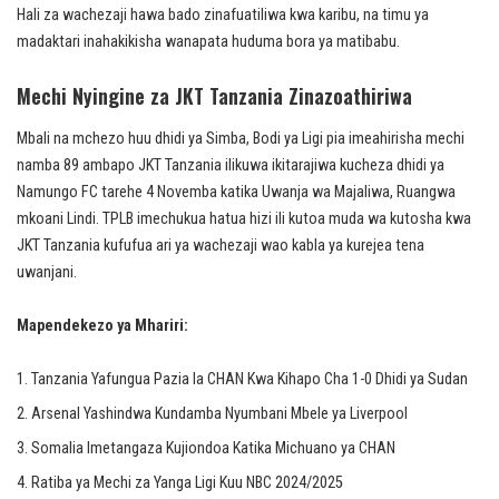
Hali za wachezaji hawa bado zinafuatiliwa kwa karibu, na timu ya
madaktari inahakikisha wanapata huduma bora ya matibabu.
Mechi Nyingine za JKT Tanzania Zinazoathiriwa
Mbali na mchezo huu dhidi ya Simba, Bodi ya Ligi pia imeahirisha mechi
namba 89 ambapo JKT Tanzania ilikuwa ikitarajiwa kucheza dhidi ya
Namungo FC tarehe 4 Novemba katika Uwanja wa Majaliwa, Ruangwa
mkoani Lindi. TPLB imechukua hatua hizi ili kutoa muda wa kutosha kwa
JKT Tanzania kufufua ari ya wachezaji wao kabla ya kurejea tena
uwanjani.
Mapendekezo ya Mhariri:
Tanzania Yafungua Pazia la CHAN Kwa Kihapo Cha 1-0 Dhidi ya Sudan
Arsenal Yashindwa Kundamba Nyumbani Mbele ya Liverpool
Somalia Imetangaza Kujiondoa Katika Michuano ya CHAN
Ratiba ya Mechi za Yanga Ligi Kuu NBC 2024/2025