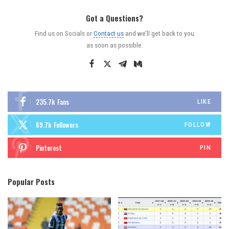
Got a Questions?
Find us on Socials or
Contact us
and we’ll get back to you
as soon as possible.
235.7k
Fans
LIKE
69.7k
Followers
FOLLOW
Pinterest
PIN
Popular Posts