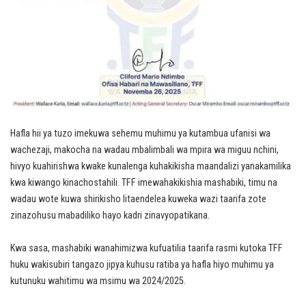
Hafla hii ya tuzo imekuwa sehemu muhimu ya kutambua ufanisi wa
wachezaji, makocha na wadau mbalimbali wa mpira wa miguu nchini,
hivyo kuahirishwa kwake kunalenga kuhakikisha maandalizi yanakamilika
kwa kiwango kinachostahili. TFF imewahakikishia mashabiki, timu na
wadau wote kuwa shirikisho litaendelea kuweka wazi taarifa zote
zinazohusu mabadiliko hayo kadri zinavyopatikana.
Kwa sasa, mashabiki wanahimizwa kufuatilia taarifa rasmi kutoka TFF
huku wakisubiri tangazo jipya kuhusu ratiba ya hafla hiyo muhimu ya
kutunuku wahitimu wa msimu wa 2024/2025.