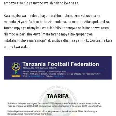
ambazo ziko nje ya uwezo wa shirikisho kwa sasa.
Kwa mujibu wa maelezo hayo, taratibu muhimu zinazohusiana na
maandalizi ya hafla hiyo bado zinaendelea, na mara tu zitakapokamilika,
tarehe mpya ya ufanyikaji wa tukio hilo itapangwa na kutangazwa rasmi.
Ndimbo alibainisha kuwa “mara tarehe mpya itakapopangwa
mtafahamishwa mara moja,” akisisitiza dhamira ya TFF kutoa taarifa kwa
umma kwa wakati.