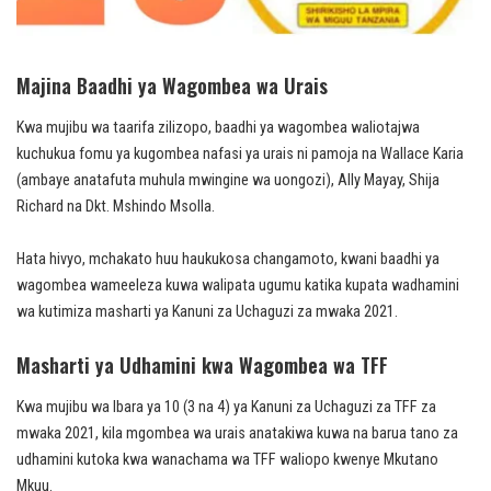
Majina Baadhi ya Wagombea wa Urais
Kwa mujibu wa taarifa zilizopo, baadhi ya wagombea waliotajwa
kuchukua fomu ya kugombea nafasi ya urais ni pamoja na Wallace Karia
(ambaye anatafuta muhula mwingine wa uongozi), Ally Mayay, Shija
Richard na Dkt. Mshindo Msolla.
Hata hivyo, mchakato huu haukukosa changamoto, kwani baadhi ya
wagombea wameeleza kuwa walipata ugumu katika kupata wadhamini
wa kutimiza masharti ya Kanuni za Uchaguzi za mwaka 2021.
Masharti ya Udhamini kwa Wagombea wa TFF
Kwa mujibu wa Ibara ya 10 (3 na 4) ya Kanuni za Uchaguzi za TFF za
mwaka 2021, kila mgombea wa urais anatakiwa kuwa na barua tano za
udhamini kutoka kwa wanachama wa TFF waliopo kwenye Mkutano
Mkuu.