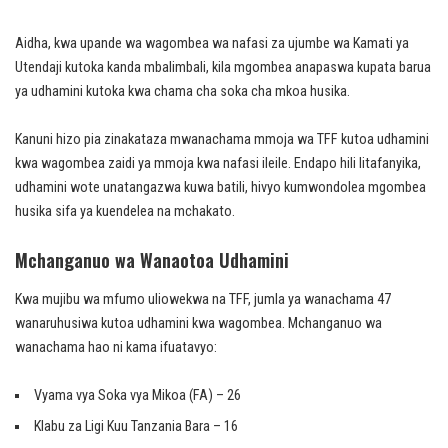
Aidha, kwa upande wa wagombea wa nafasi za ujumbe wa Kamati ya
Utendaji kutoka kanda mbalimbali, kila mgombea anapaswa kupata barua
ya udhamini kutoka kwa chama cha soka cha mkoa husika.
Kanuni hizo pia zinakataza mwanachama mmoja wa TFF kutoa udhamini
kwa wagombea zaidi ya mmoja kwa nafasi ileile. Endapo hili litafanyika,
udhamini wote unatangazwa kuwa batili, hivyo kumwondolea mgombea
husika sifa ya kuendelea na mchakato.
Mchanganuo wa Wanaotoa Udhamini
Kwa mujibu wa mfumo uliowekwa na TFF, jumla ya wanachama 47
wanaruhusiwa kutoa udhamini kwa wagombea. Mchanganuo wa
wanachama hao ni kama ifuatavyo:
Vyama vya Soka vya Mikoa (FA) – 26
Klabu za Ligi Kuu Tanzania Bara – 16