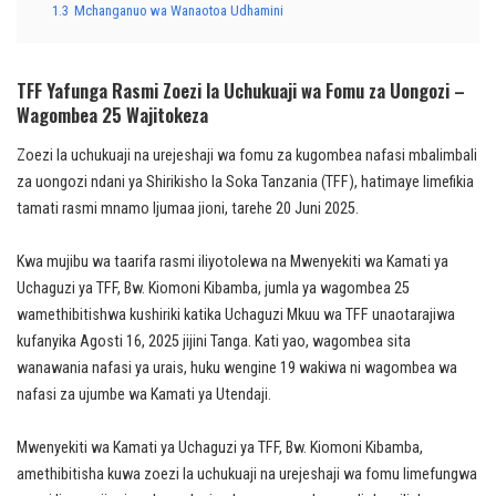
1.3
Mchanganuo wa Wanaotoa Udhamini
TFF Yafunga Rasmi Zoezi la Uchukuaji wa Fomu za Uongozi –
Wagombea 25 Wajitokeza
Zoezi la uchukuaji na urejeshaji wa fomu za kugombea nafasi mbalimbali
za uongozi ndani ya Shirikisho la Soka Tanzania (TFF), hatimaye limefikia
tamati rasmi mnamo Ijumaa jioni, tarehe 20 Juni 2025.
Kwa mujibu wa taarifa rasmi iliyotolewa na Mwenyekiti wa Kamati ya
Uchaguzi ya TFF, Bw. Kiomoni Kibamba, jumla ya wagombea 25
wamethibitishwa kushiriki katika Uchaguzi Mkuu wa TFF unaotarajiwa
kufanyika Agosti 16, 2025 jijini Tanga. Kati yao, wagombea sita
wanawania nafasi ya urais, huku wengine 19 wakiwa ni wagombea wa
nafasi za ujumbe wa Kamati ya Utendaji.
Mwenyekiti wa Kamati ya Uchaguzi ya TFF, Bw. Kiomoni Kibamba,
amethibitisha kuwa zoezi la uchukuaji na urejeshaji wa fomu limefungwa