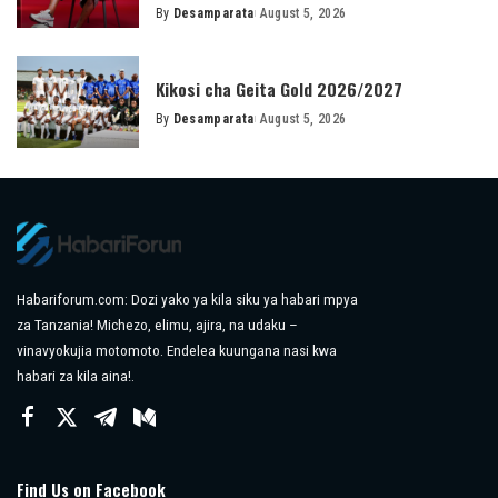
By
Desamparata
August 5, 2026
Posted
by
Kikosi cha Geita Gold 2026/2027
By
Desamparata
August 5, 2026
Posted
by
Habariforum.com: Dozi yako ya kila siku ya habari mpya
za Tanzania! Michezo, elimu, ajira, na udaku –
vinavyokujia motomoto. Endelea kuungana nasi kwa
habari za kila aina!.
Find Us on Facebook