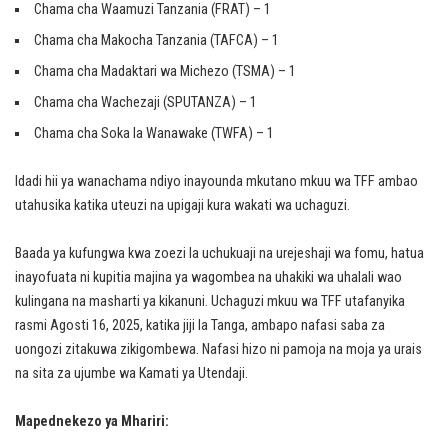
Chama cha Waamuzi Tanzania (FRAT) – 1
Chama cha Makocha Tanzania (TAFCA) – 1
Chama cha Madaktari wa Michezo (TSMA) – 1
Chama cha Wachezaji (SPUTANZA) – 1
Chama cha Soka la Wanawake (TWFA) – 1
Idadi hii ya wanachama ndiyo inayounda mkutano mkuu wa TFF ambao
utahusika katika uteuzi na upigaji kura wakati wa uchaguzi.
Baada ya kufungwa kwa zoezi la uchukuaji na urejeshaji wa fomu, hatua
inayofuata ni kupitia majina ya wagombea na uhakiki wa uhalali wao
kulingana na masharti ya kikanuni. Uchaguzi mkuu wa TFF utafanyika
rasmi Agosti 16, 2025, katika jiji la Tanga, ambapo nafasi saba za
uongozi zitakuwa zikigombewa. Nafasi hizo ni pamoja na moja ya urais
na sita za ujumbe wa Kamati ya Utendaji.
Mapednekezo ya Mhariri: