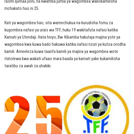
rasmi Ijumaa jioni, na kwamba jumla ya wagombea waliokamilisha
mchakato huo ni 25.
Kati ya wagombea hao, sita wamechukua na kurudisha fomu za
kugombea nafasi ya urais wa TFF, huku 19 wakitafuta nafasi katika
Kamati ya Utendaji. Hata hivyo, Bw. Kibamba hakutaja majina yote ya
wagombea kwa kuwa bado hakuwa katika nafasi nzuri ya kutoa orodha
kamili. Ameeleza kuwa taarifa kamili ya majina ya wagombea wote
itatolewa kwa wakati ufaao mara baada ya kamati yake kukamilisha
taratibu za awali za uhakiki.