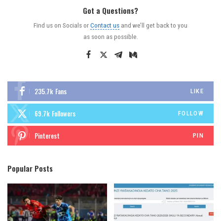
Got a Questions?
Find us on Socials or
Contact us
and we’ll get back to you
as soon as possible.
235.7k
Fans
LIKE
69.7k
Followers
FOLLOW
Pinterest
PIN
Popular Posts