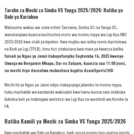
Tarehe za Mechi za Simba VS Yanga 2025/2026: Ratiba ya
Dabi ya Kariakoo
Mahasimu wakuu wa soka nchini Tanzania, Simba SC na Yanga SC,
wanatarajiwa kuanza kuchochea moto wa msimu mpya wa Ligi Kuu NBC
2025/2026 kwa staili ya kipekee. Kwa mujibu wa ratiba rasmi iliyotolewa
na Bodi ya Ligi (TPLB), timu hizi zitakutana kwa mara ya kwanza katika
fainali ya Ngao ya Jamii itakayofanyika Septemba 16, 2025 kwenye
Uwanja wa Benjamin Mkapa, Dar es Salaam, kuanzia saa 11:00 jioni,
na mechi hiyo itarushwa mubashara kupitia AzamSports1HD
.
Mechi hii ya Ngao ya Jamii ndiyo itakayopiga jalambo la msimu mpya,
huku mashabiki wa kandanda wakisubiri kwa hamu kuona nani ataibuka
kidedea kati ya mabingwa watetezi wa Ligi Kuu na washindi wa Kombe la
FA.
Ratiba Kamili ya Mechi za Simba VS Yanga 2025/2026
Kwa mashabiki wa Dabi ya Kariakoo, hadi sassa msimu huu unatoa mechi