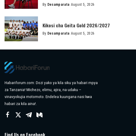
By
Desamparata
August 5, 2026
Posted
by
Kikosi cha Geita Gold 2026/2027
By
Desamparata
August 5, 2026
Posted
by
Habariforum.com: Dozi yako ya kila siku ya habari mpya
za Tanzania! Michezo, elimu, ajira, na udaku –
vinavyokujia motomoto. Endelea kuungana nasi kwa
habari za kila aina!.
Find Us on Facebook