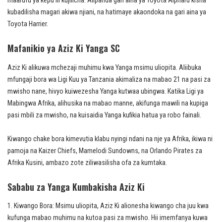
maarufu ya kepu ili kujificha. Alipanda gari aina ya Toyota Alphard kisha
kubadilisha magari akiwa njiani, na hatimaye akaondoka na gari aina ya
Toyota Harrier.
Mafanikio ya Aziz Ki Yanga SC
Aziz Ki alikuwa mchezaji muhimu kwa Yanga msimu uliopita. Aliibuka
mfungaji bora wa Ligi Kuu ya Tanzania akimaliza na mabao 21 na pasi za
mwisho nane, hivyo kuiwezesha Yanga kutwaa ubingwa. Katika Ligi ya
Mabingwa Afrika, alihusika na mabao manne, akifunga mawili na kupiga
pasi mbili za mwisho, na kuisaidia Yanga kufikia hatua ya robo fainali.
Kiwango chake bora kimevutia klabu nyingi ndani na nje ya Afrika, ikiwa ni
pamoja na Kaizer Chiefs, Mamelodi Sundowns, na Orlando Pirates za
Afrika Kusini, ambazo zote ziliwasilisha ofa za kumtaka.
Sababu za Yanga Kumbakisha Aziz Ki
Kiwango Bora: Msimu uliopita, Aziz Ki alionesha kiwango cha juu kwa
kufunga mabao muhimu na kutoa pasi za mwisho. Hii imemfanya kuwa