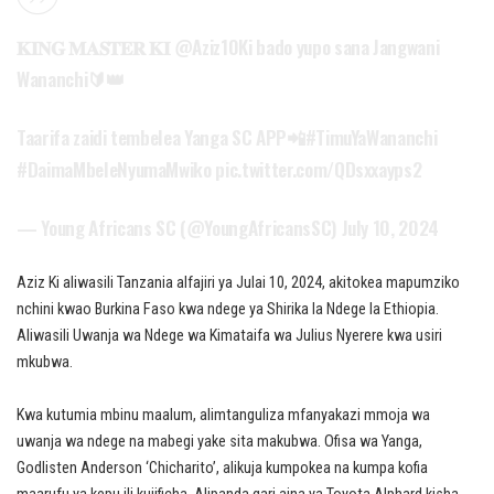
𝐊𝐈𝐍𝐆 𝐌𝐀𝐒𝐓𝐄𝐑 𝐊𝐈
@Aziz10Ki
bado yupo sana Jangwani
Wananchi🔰👑
Taarifa zaidi tembelea Yanga SC APP📲
#TimuYaWananchi
#DaimaMbeleNyumaMwiko
pic.twitter.com/QDsxxayps2
— Young Africans SC (@YoungAfricansSC)
July 10, 2024
Aziz Ki aliwasili Tanzania alfajiri ya Julai 10, 2024, akitokea mapumziko
nchini kwao Burkina Faso kwa ndege ya Shirika la Ndege la Ethiopia.
Aliwasili Uwanja wa Ndege wa Kimataifa wa Julius Nyerere kwa usiri
mkubwa.
Kwa kutumia mbinu maalum, alimtanguliza mfanyakazi mmoja wa
uwanja wa ndege na mabegi yake sita makubwa. Ofisa wa Yanga,
Godlisten Anderson ‘Chicharito’, alikuja kumpokea na kumpa kofia