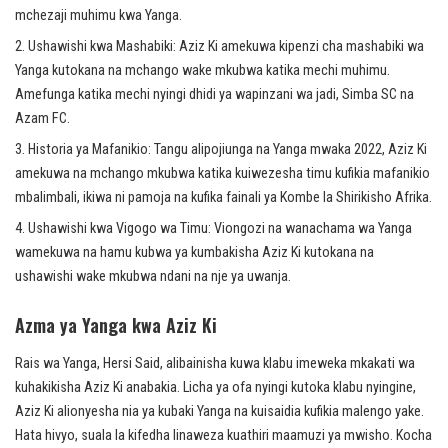
mchezaji muhimu kwa Yanga.
Ushawishi kwa Mashabiki: Aziz Ki amekuwa kipenzi cha mashabiki wa
Yanga kutokana na mchango wake mkubwa katika mechi muhimu.
Amefunga katika mechi nyingi dhidi ya wapinzani wa jadi, Simba SC na
Azam FC.
Historia ya Mafanikio: Tangu alipojiunga na Yanga mwaka 2022, Aziz Ki
amekuwa na mchango mkubwa katika kuiwezesha timu kufikia mafanikio
mbalimbali, ikiwa ni pamoja na kufika fainali ya Kombe la Shirikisho Afrika.
Ushawishi kwa Vigogo wa Timu: Viongozi na wanachama wa Yanga
wamekuwa na hamu kubwa ya kumbakisha Aziz Ki kutokana na
ushawishi wake mkubwa ndani na nje ya uwanja.
Azma ya Yanga kwa Aziz Ki
Rais wa Yanga, Hersi Said, alibainisha kuwa klabu imeweka mkakati wa
kuhakikisha Aziz Ki anabakia. Licha ya ofa nyingi kutoka klabu nyingine,
Aziz Ki alionyesha nia ya kubaki Yanga na kuisaidia kufikia malengo yake.
Hata hivyo, suala la kifedha linaweza kuathiri maamuzi ya mwisho. Kocha