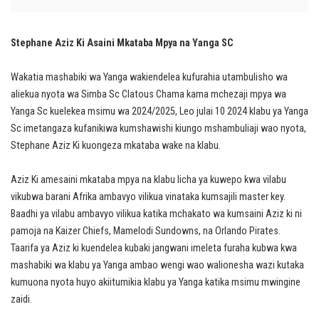
Stephane Aziz Ki Asaini Mkataba Mpya na Yanga SC
Wakatia mashabiki wa Yanga wakiendelea kufurahia utambulisho wa
aliekua nyota wa Simba Sc Clatous Chama kama mchezaji mpya wa
Yanga Sc kuelekea msimu wa 2024/2025, Leo julai 10 2024 klabu ya Yanga
Sc imetangaza kufanikiwa kumshawishi kiungo mshambuliaji wao nyota,
Stephane Aziz Ki kuongeza mkataba wake na klabu.
Aziz Ki amesaini mkataba mpya na klabu licha ya kuwepo kwa vilabu
vikubwa barani Afrika ambavyo vilikua vinataka kumsajili master key.
Baadhi ya vilabu ambavyo vilikua katika mchakato wa kumsaini Aziz ki ni
pamoja na Kaizer Chiefs, Mamelodi Sundowns, na Orlando Pirates.
Taarifa ya Aziz ki kuendelea kubaki jangwani imeleta furaha kubwa kwa
mashabiki wa klabu ya Yanga ambao wengi wao walionesha wazi kutaka
kumuona nyota huyo akiitumikia klabu ya Yanga katika msimu mwingine
zaidi.