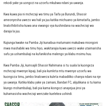
rekodi yake ya uongozi na uzoefu mkubwa ndani ya uwanja.
Kwa kuwa pia ni mchezaji wa timu ya Taifa ya Burundi, Shassir
ameonyesha uwezo wa hali ya juu katika michuano ya kimataifa, jambo
linalothibitisha kuwa ana viwango vya kushindana na wachezaji wa
daraja la juu.
Kujiunga kwake na Pamba Jiji kunaibua matumaini makubwa miongoni
mwa mashabiki wa timu hiyo, wakitarajia kuwa uwezo wake utaimarisha
safu ya ushambuliaji na kufanikisha malengo ya klabu msimu huu.
Kwa Pamba Jiji, kumsajili Shassir Nahimana si tu suala la kuongeza
mchezaji mwenye kipaji, bali pia kumleta mtu mwenye uzoefu wa
kuongoza timu, jambo linaloweza kuleta mabadiliko chanya ndani na nje
ya uwanja. Katika klabu yake ya zamani, Bandari FC, alijulikana si tu kama
kiungo mshambuliaji, bali pia kama kiongozi anayejua jinsi ya
kuhamasisha wachezaji wenzake kuelekea ushindi.