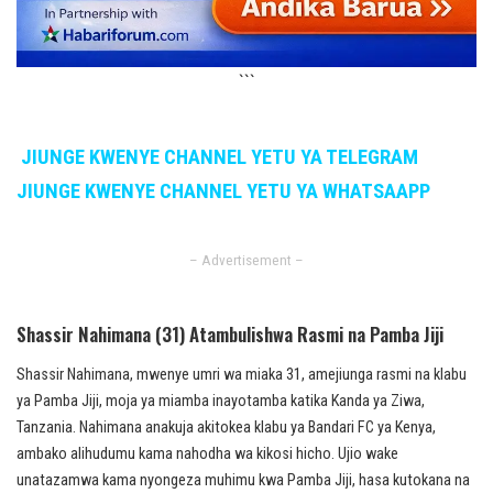
```
JIUNGE KWENYE CHANNEL YETU YA TELEGRAM
JIUNGE KWENYE CHANNEL YETU YA WHATSAAPP
– Advertisement –
Shassir Nahimana (31) Atambulishwa Rasmi na Pamba Jiji
Shassir Nahimana, mwenye umri wa miaka 31, amejiunga rasmi na klabu
ya Pamba Jiji, moja ya miamba inayotamba katika Kanda ya Ziwa,
Tanzania. Nahimana anakuja akitokea klabu ya Bandari FC ya Kenya,
ambako alihudumu kama nahodha wa kikosi hicho. Ujio wake
unatazamwa kama nyongeza muhimu kwa Pamba Jiji, hasa kutokana na