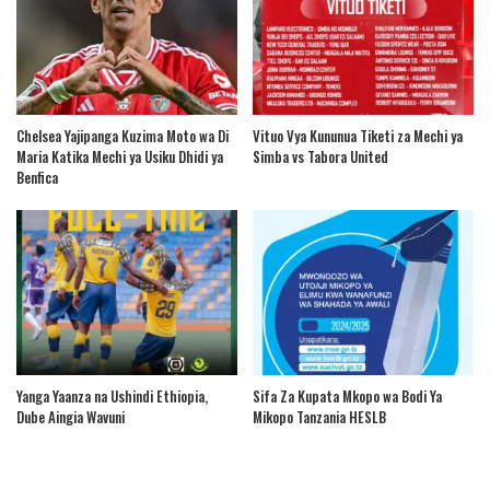
Chelsea Yajipanga Kuzima Moto wa Di
Vituo Vya Kununua Tiketi za Mechi ya
Maria Katika Mechi ya Usiku Dhidi ya
Simba vs Tabora United
Benfica
Yanga Yaanza na Ushindi Ethiopia,
Sifa Za Kupata Mkopo wa Bodi Ya
Dube Aingia Wavuni
Mikopo Tanzania HESLB