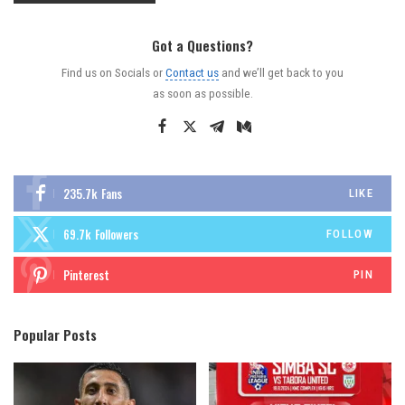
Got a Questions?
Find us on Socials or
Contact us
and we’ll get back to you
as soon as possible.
235.7k
Fans
LIKE
69.7k
Followers
FOLLOW
Pinterest
PIN
Popular Posts