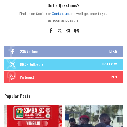
Got a Questions?
Find us on Socials or
Contact us
and we’ll get back to you
as soon as possible.
235.7k
Fans
LIKE
69.7k
Followers
FOLLOW
Pinterest
PIN
Popular Posts