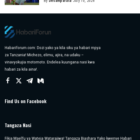
By
Desamparata
July 10, 2026
Posted
by
Habariforum.com: Dozi yako ya kila siku ya habari mpya
za Tanzania! Michezo, elimu, ajira, na udaku –
vinavyokujia motomoto. Endelea kuungana nasi kwa
habari za kila aina!.
Find Us on Facebook
Tangaza Nasi
Fikia Maelfu ya Wateja Watarajiwa! Tangaza Biashara Yako kwenye Habari