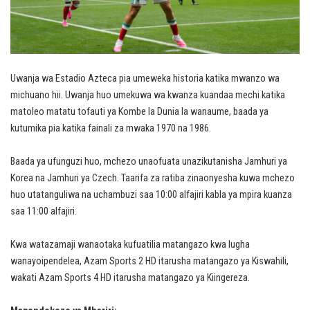
Uwanja wa Estadio Azteca pia umeweka historia katika mwanzo wa
michuano hii. Uwanja huo umekuwa wa kwanza kuandaa mechi katika
matoleo matatu tofauti ya Kombe la Dunia la wanaume, baada ya
kutumika pia katika fainali za mwaka 1970 na 1986.
Baada ya ufunguzi huo, mchezo unaofuata unazikutanisha Jamhuri ya
Korea na Jamhuri ya Czech. Taarifa za ratiba zinaonyesha kuwa mchezo
huo utatanguliwa na uchambuzi saa 10:00 alfajiri kabla ya mpira kuanza
saa 11:00 alfajiri.
Kwa watazamaji wanaotaka kufuatilia matangazo kwa lugha
wanayoipendelea, Azam Sports 2 HD itarusha matangazo ya Kiswahili,
wakati Azam Sports 4 HD itarusha matangazo ya Kiingereza.