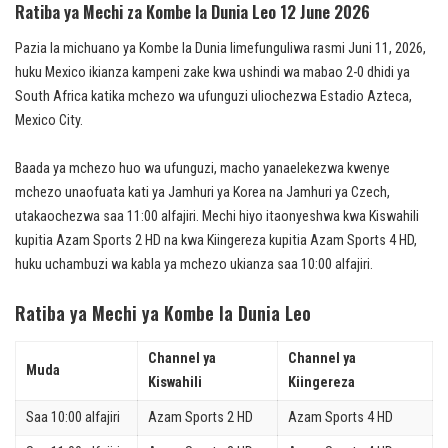
Ratiba ya Mechi za Kombe la Dunia Leo 12 June 2026
Pazia la michuano ya Kombe la Dunia limefunguliwa rasmi Juni 11, 2026,
huku Mexico ikianza kampeni zake kwa ushindi wa mabao 2-0 dhidi ya
South Africa katika mchezo wa ufunguzi uliochezwa Estadio Azteca,
Mexico City.
Baada ya mchezo huo wa ufunguzi, macho yanaelekezwa kwenye
mchezo unaofuata kati ya Jamhuri ya Korea na Jamhuri ya Czech,
utakaochezwa saa 11:00 alfajiri. Mechi hiyo itaonyeshwa kwa Kiswahili
kupitia Azam Sports 2 HD na kwa Kiingereza kupitia Azam Sports 4 HD,
huku uchambuzi wa kabla ya mchezo ukianza saa 10:00 alfajiri.
Ratiba ya Mechi ya Kombe la Dunia Leo
Channel ya
Channel ya
Muda
Kiswahili
Kiingereza
Saa 10:00 alfajiri
Azam Sports 2 HD
Azam Sports 4 HD