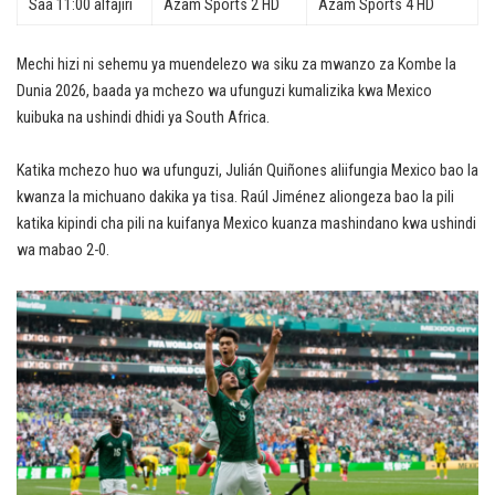
Saa 11:00 alfajiri
Azam Sports 2 HD
Azam Sports 4 HD
Mechi hizi ni sehemu ya muendelezo wa siku za mwanzo za Kombe la
Dunia 2026, baada ya mchezo wa ufunguzi kumalizika kwa Mexico
kuibuka na ushindi dhidi ya South Africa.
Katika mchezo huo wa ufunguzi, Julián Quiñones aliifungia Mexico bao la
kwanza la michuano dakika ya tisa. Raúl Jiménez aliongeza bao la pili
katika kipindi cha pili na kuifanya Mexico kuanza mashindano kwa ushindi
wa mabao 2-0.