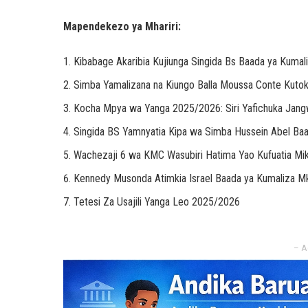
Mapendekezo ya Mhariri:
Kibabage Akaribia Kujiunga Singida Bs Baada ya Kuma
Simba Yamalizana na Kiungo Balla Moussa Conte Kuto
Kocha Mpya wa Yanga 2025/2026: Siri Yafichuka Jang
Singida BS Yamnyatia Kipa wa Simba Hussein Abel Ba
Wachezaji 6 wa KMC Wasubiri Hatima Yao Kufuatia Mik
Kennedy Musonda Atimkia Israel Baada ya Kumaliza M
Tetesi Za Usajili Yanga Leo 2025/2026
– A