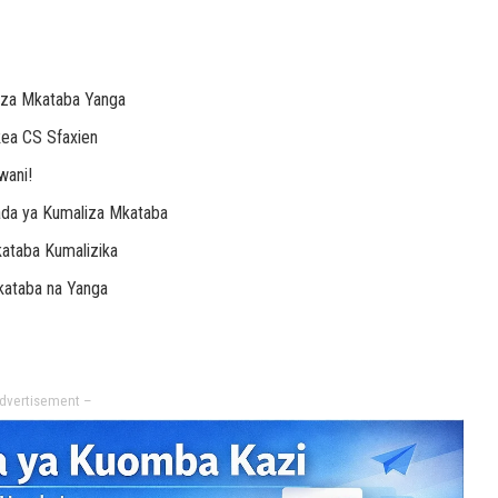
liza Mkataba Yanga
kea CS Sfaxien
wani!
ada ya Kumaliza Mkataba
ataba Kumalizika
kataba na Yanga
dvertisement –