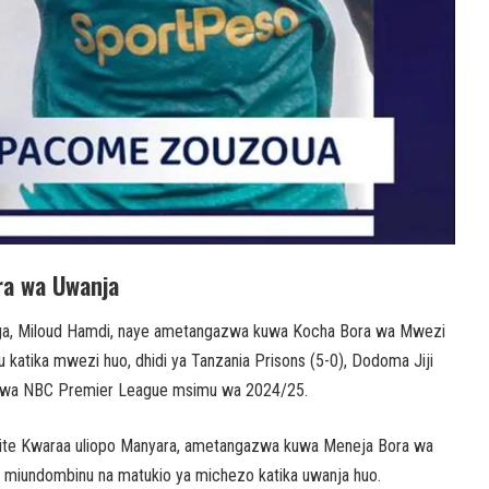
ra wa Uwanja
anga, Miloud Hamdi, naye ametangazwa kuwa Kocha Bora wa Mwezi
 katika mwezi huo, dhidi ya Tanzania Prisons (5-0), Dodoma Jiji
gwa wa NBC Premier League msimu wa 2024/25.
te Kwaraa uliopo Manyara, ametangazwa kuwa Meneja Bora wa
 miundombinu na matukio ya michezo katika uwanja huo.