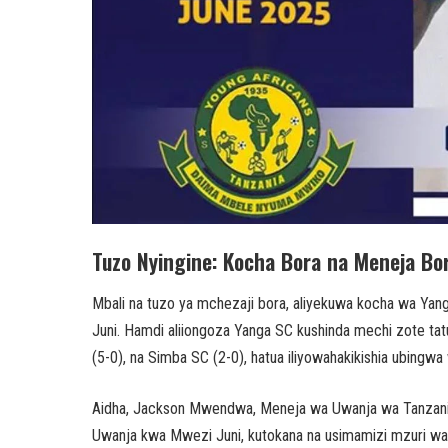
Tuzo Nyingine: Kocha Bora na Meneja Bo
Mbali na tuzo ya mchezaji bora, aliyekuwa kocha wa Y
Juni. Hamdi aliiongoza Yanga SC kushinda mechi zote tatu
(5-0), na Simba SC (2-0), hatua iliyowahakikishia ubin
Aidha, Jackson Mwendwa, Meneja wa Uwanja wa Tanzani
Uwanja kwa Mwezi Juni, kutokana na usimamizi mzuri wa