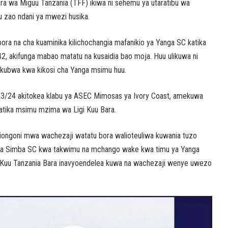
ira wa Miguu Tanzania (TFF) ikiwa ni sehemu ya utaratibu wa
zao ndani ya mwezi husika.
ra na cha kuaminika kilichochangia mafanikio ya Yanga SC katika
42, akifunga mabao matatu na kusaidia bao moja. Huu ulikuwa ni
bwa kwa kikosi cha Yanga msimu huu.
23/24 akitokea klabu ya ASEC Mimosas ya Ivory Coast, amekuwa
tika msimu mzima wa Ligi Kuu Bara.
miongoni mwa wachezaji watatu bora walioteuliwa kuwania tuzo
is wa Simba SC kwa takwimu na mchango wake kwa timu ya Yanga
i Kuu Tanzania Bara inavyoendelea kuwa na wachezaji wenye uwezo