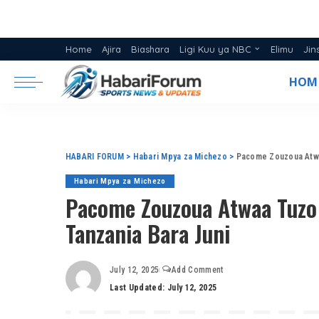
Home
Ajira
Biashara
Ligi Kuu ya NBC
Elimu
Jin
Ratiba ya Ligi NBC 2025/26
HOM
Msimamo Ligi Kuu ya NBC 20
HABARI FORUM
>
Habari Mpya za Michezo
>
Pacome Zouzoua Atwaa
Habari Mpya za Michezo
Pacome Zouzoua Atwaa Tuzo 
Tanzania Bara Juni
July 12, 2025
Add Comment
Last Updated: July 12, 2025