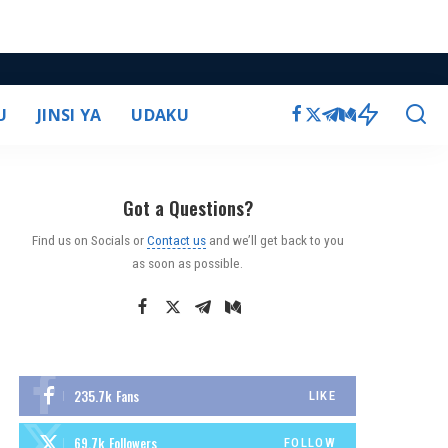
U
JINSI YA
UDAKU
Got a Questions?
Find us on Socials or
Contact us
and we’ll get back to you
as soon as possible.
235.7k
Fans
LIKE
69.7k
Followers
FOLLOW