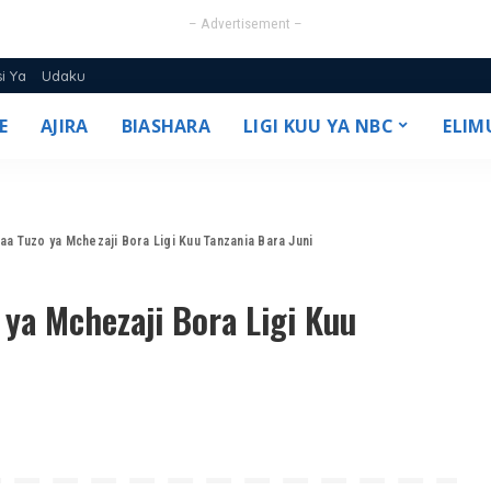
– Advertisement –
si Ya
Udaku
E
AJIRA
BIASHARA
LIGI KUU YA NBC
ELIM
25/26
 Tuzo ya Mchezaji Bora Ligi Kuu Tanzania Bara Juni
ya Mchezaji Bora Ligi Kuu