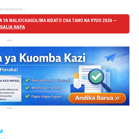
dvertisement –
 YA WALIOCHAGULIWA KIDATO CHA TANO NA VYUO 2026 —
GALIA HAPA
```
```
M