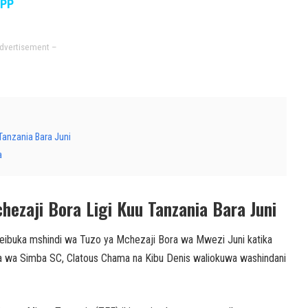
APP
dvertisement –
anzania Bara Juni
a
ezaji Bora Ligi Kuu Tanzania Bara Juni
ibuka mshindi wa Tuzo ya Mchezaji Bora wa Mwezi Juni katika
ta wa Simba SC, Clatous Chama na Kibu Denis waliokuwa washindani