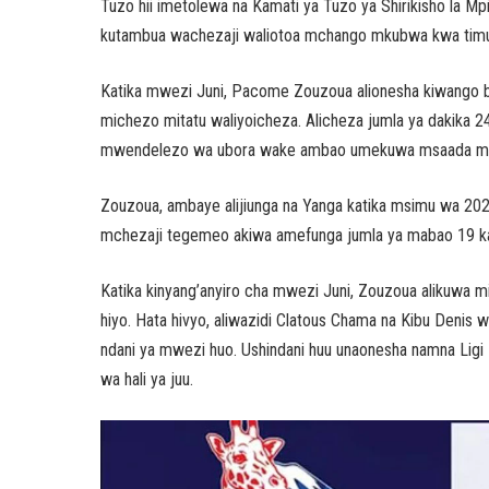
Tuzo hii imetolewa na Kamati ya Tuzo ya Shirikisho la Mp
kutambua wachezaji waliotoa mchango mkubwa kwa timu 
Katika mwezi Juni, Pacome Zouzoua alionesha kiwango bo
michezo mitatu waliyoicheza. Alicheza jumla ya dakika 2
mwendelezo wa ubora wake ambao umekuwa msaada mku
Zouzoua, ambaye alijiunga na Yanga katika msimu wa 20
mchezaji tegemeo akiwa amefunga jumla ya mabao 19 ka
Katika kinyang’anyiro cha mwezi Juni, Zouzoua alikuwa 
hiyo. Hata hivyo, aliwazidi Clatous Chama na Kibu Den
ndani ya mwezi huo. Ushindani huu unaonesha namna Lig
wa hali ya juu.