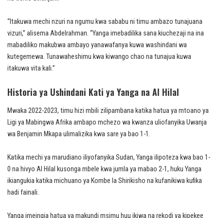
“Itakuwa mechi nzuri na ngumu kwa sababu ni timu ambazo tunajuana
vizuri,” alisema Abdelrahman. “Yanga imebadilika sana kiuchezaji na ina
mabadiliko makubwa ambayo yanawafanya kuwa washindani wa
kutegemewa. Tunawaheshimu kwa kiwango chao na tunajua kuwa
itakuwa vita kali.”
Historia ya Ushindani Kati ya Yanga na Al Hilal
Mwaka 2022-2023, timu hizi mbili zilipambana katika hatua ya mtoano ya
Ligi ya Mabingwa Afrika ambapo mchezo wa kwanza uliofanyika Uwanja
wa Benjamin Mkapa ulimalizika kwa sare ya bao 1-1.
Katika mechi ya marudiano iliyofanyika Sudan, Yanga ilipoteza kwa bao 1-
0 na hivyo Al Hilal kusonga mbele kwa jumla ya mabao 2-1, huku Yanga
ikiangukia katika michuano ya Kombe la Shirikisho na kufanikiwa kufika
hadi fainali.
Yanga imeingia hatua ya makundi msimu huu ikiwa na rekodi ya kipekee