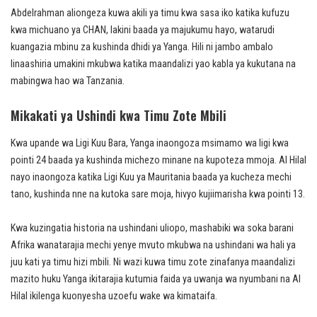
Abdelrahman aliongeza kuwa akili ya timu kwa sasa iko katika kufuzu
kwa michuano ya CHAN, lakini baada ya majukumu hayo, watarudi
kuangazia mbinu za kushinda dhidi ya Yanga. Hili ni jambo ambalo
linaashiria umakini mkubwa katika maandalizi yao kabla ya kukutana na
mabingwa hao wa Tanzania.
Mikakati ya Ushindi kwa Timu Zote Mbili
Kwa upande wa Ligi Kuu Bara, Yanga inaongoza msimamo wa ligi kwa
pointi 24 baada ya kushinda michezo minane na kupoteza mmoja. Al Hilal
nayo inaongoza katika Ligi Kuu ya Mauritania baada ya kucheza mechi
tano, kushinda nne na kutoka sare moja, hivyo kujiimarisha kwa pointi 13.
Kwa kuzingatia historia na ushindani uliopo, mashabiki wa soka barani
Afrika wanatarajia mechi yenye mvuto mkubwa na ushindani wa hali ya
juu kati ya timu hizi mbili. Ni wazi kuwa timu zote zinafanya maandalizi
mazito huku Yanga ikitarajia kutumia faida ya uwanja wa nyumbani na Al
Hilal ikilenga kuonyesha uzoefu wake wa kimataifa.