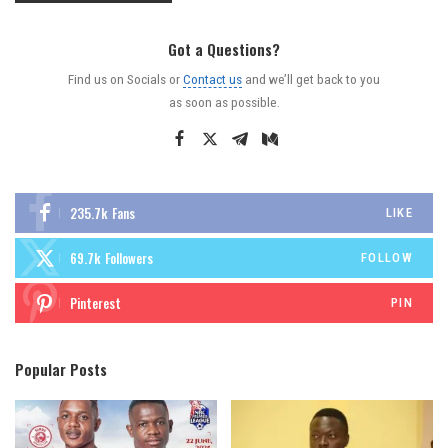
Got a Questions?
Find us on Socials or
Contact us
and we’ll get back to you
as soon as possible.
235.7k
Fans
LIKE
69.7k
Followers
FOLLOW
Pinterest
PIN
Popular Posts