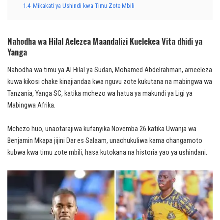
1.4
Mikakati ya Ushindi kwa Timu Zote Mbili
Nahodha wa Hilal Aelezea Maandalizi Kuelekea Vita dhidi ya
Yanga
Nahodha wa timu ya Al Hilal ya Sudan, Mohamed Abdelrahman, ameeleza
kuwa kikosi chake kinajiandaa kwa nguvu zote kukutana na mabingwa wa
Tanzania, Yanga SC, katika mchezo wa hatua ya makundi ya Ligi ya
Mabingwa Afrika.
Mchezo huo, unaotarajiwa kufanyika Novemba 26 katika Uwanja wa
Benjamin Mkapa jijini Dar es Salaam, unachukuliwa kama changamoto
kubwa kwa timu zote mbili, hasa kutokana na historia yao ya ushindani.