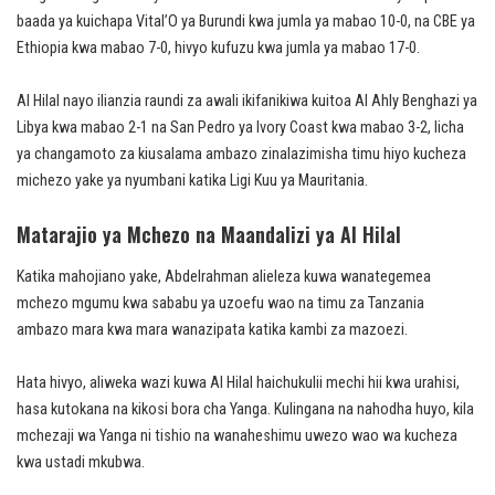
baada ya kuichapa Vital’O ya Burundi kwa jumla ya mabao 10-0, na CBE ya
Ethiopia kwa mabao 7-0, hivyo kufuzu kwa jumla ya mabao 17-0.
Al Hilal nayo ilianzia raundi za awali ikifanikiwa kuitoa Al Ahly Benghazi ya
Libya kwa mabao 2-1 na San Pedro ya Ivory Coast kwa mabao 3-2, licha
ya changamoto za kiusalama ambazo zinalazimisha timu hiyo kucheza
michezo yake ya nyumbani katika Ligi Kuu ya Mauritania.
Matarajio ya Mchezo na Maandalizi ya Al Hilal
Katika mahojiano yake, Abdelrahman alieleza kuwa wanategemea
mchezo mgumu kwa sababu ya uzoefu wao na timu za Tanzania
ambazo mara kwa mara wanazipata katika kambi za mazoezi.
Hata hivyo, aliweka wazi kuwa Al Hilal haichukulii mechi hii kwa urahisi,
hasa kutokana na kikosi bora cha Yanga. Kulingana na nahodha huyo, kila
mchezaji wa Yanga ni tishio na wanaheshimu uwezo wao wa kucheza
kwa ustadi mkubwa.