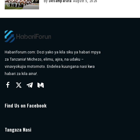
By
Desamparata
August 5, 2026
Posted
by
Habariforum.com: Dozi yako ya kila siku ya habari mpya
za Tanzania! Michezo, elimu, ajira, na udaku –
vinavyokujia motomoto. Endelea kuungana nasi kwa
habari za kila aina!.
Find Us on Facebook
Tangaza Nasi