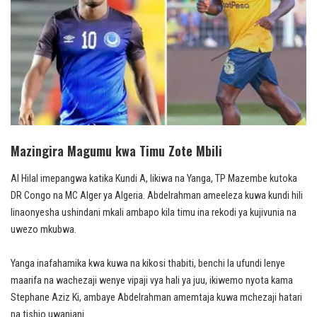
Mazingira Magumu kwa Timu Zote Mbili
Al Hilal imepangwa katika Kundi A, likiwa na Yanga, TP Mazembe kutoka
DR Congo na MC Alger ya Algeria. Abdelrahman ameeleza kuwa kundi hili
linaonyesha ushindani mkali ambapo kila timu ina rekodi ya kujivunia na
uwezo mkubwa.
Yanga inafahamika kwa kuwa na kikosi thabiti, benchi la ufundi lenye
maarifa na wachezaji wenye vipaji vya hali ya juu, ikiwemo nyota kama
Stephane Aziz Ki, ambaye Abdelrahman amemtaja kuwa mchezaji hatari
na tishio uwanjani.