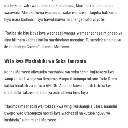
michezo miwili kwa tarehe zinazokaribiana, Morocco alisema hana
wasiwasi. Alieleza kuwa wachezaji wake wamewahi kupitia hali kama
hiyo mara kadhaa, hivyo hawatakuwa na changamoto yoyote.
“Ratiba sio kitu kipya kwa wachezaji wangu, wameshacheza michezo ya
aina hii mara kadhaa katika mashindano mengine. Tutaendelea na nguvu
ile ile dhidi ya Guinea,” alisema Morocco.
Wito kwa Mashabiki wa Soka Tanzania
Kocha Morocco aliwataka mashabiki wa soka nchini kujitokeza kwa
wingi katika Uwanja wa Benjamin Mkapa ili kuiunga mkono Taifa Stars
katika harakati za kufuzu AFCON. Aliamini kuwa sapoti kutoka kwa
mashabiki itakuwa chachu ya ushindi kwa timu hiyo.
“Naomba mashabiki wajitokeze kwa wingi kuishangilia Stars, naamini
uwepo wao utaongeza morali kwa wachezaji na kutupa nguvu ya
kushinda,” alihitimisha Morocco.