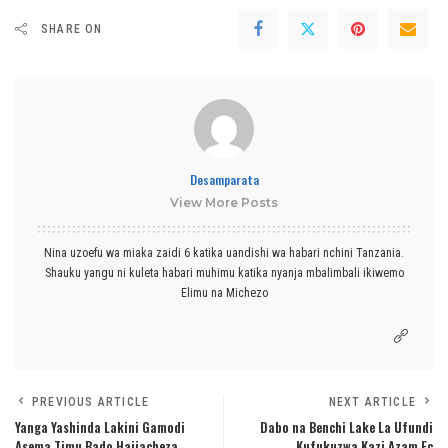
SHARE ON
Desamparata
View More Posts
Nina uzoefu wa miaka zaidi 6 katika uandishi wa habari nchini Tanzania.
Shauku yangu ni kuleta habari muhimu katika nyanja mbalimbali ikiwemo
Elimu na Michezo
PREVIOUS ARTICLE
NEXT ARTICLE
Yanga Yashinda Lakini Gamodi
Dabo na Benchi Lake La Ufundi
Asema Timu Bado Haijacheza
Kufukuzwa Kazi Azam Fc