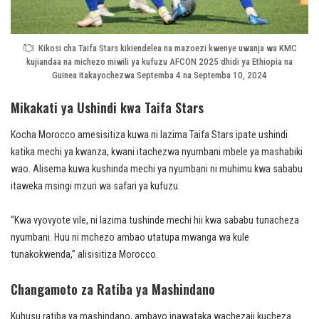
Kikosi cha Taifa Stars kikiendelea na mazoezi kwenye uwanja wa KMC
kujiandaa na michezo miwili ya kufuzu AFCON 2025 dhidi ya Ethiopia na
Guinea itakayochezwa Septemba 4 na Septemba 10, 2024
Mikakati ya Ushindi kwa Taifa Stars
Kocha Morocco amesisitiza kuwa ni lazima Taifa Stars ipate ushindi
katika mechi ya kwanza, kwani itachezwa nyumbani mbele ya mashabiki
wao. Alisema kuwa kushinda mechi ya nyumbani ni muhimu kwa sababu
itaweka msingi mzuri wa safari ya kufuzu.
“Kwa vyovyote vile, ni lazima tushinde mechi hii kwa sababu tunacheza
nyumbani. Huu ni mchezo ambao utatupa mwanga wa kule
tunakokwenda,” alisisitiza Morocco.
Changamoto za Ratiba ya Mashindano
Kuhusu ratiba ya mashindano, ambayo inawataka wachezaji kucheza