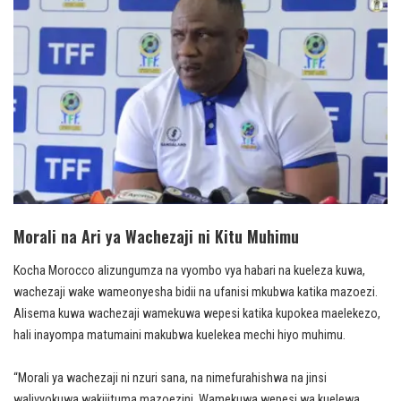
Morali na Ari ya Wachezaji ni Kitu Muhimu
Kocha Morocco alizungumza na vyombo vya habari na kueleza kuwa,
wachezaji wake wameonyesha bidii na ufanisi mkubwa katika mazoezi.
Alisema kuwa wachezaji wamekuwa wepesi katika kupokea maelekezo,
hali inayompa matumaini makubwa kuelekea mechi hiyo muhimu.
“Morali ya wachezaji ni nzuri sana, na nimefurahishwa na jinsi
walivyokuwa wakijituma mazoezini. Wamekuwa wepesi wa kuelewa