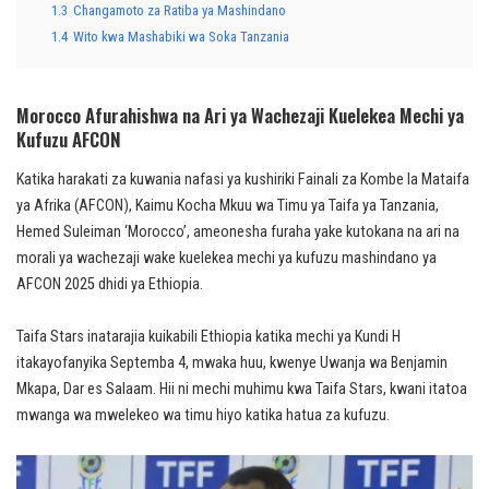
1.3
Changamoto za Ratiba ya Mashindano
1.4
Wito kwa Mashabiki wa Soka Tanzania
Morocco Afurahishwa na Ari ya Wachezaji Kuelekea Mechi ya
Kufuzu AFCON
Katika harakati za kuwania nafasi ya kushiriki Fainali za Kombe la Mataifa
ya Afrika (AFCON), Kaimu Kocha Mkuu wa Timu ya Taifa ya Tanzania,
Hemed Suleiman ‘Morocco’, ameonesha furaha yake kutokana na ari na
morali ya wachezaji wake kuelekea mechi ya kufuzu mashindano ya
AFCON 2025 dhidi ya Ethiopia.
Taifa Stars inatarajia kuikabili Ethiopia katika mechi ya Kundi H
itakayofanyika Septemba 4, mwaka huu, kwenye Uwanja wa Benjamin
Mkapa, Dar es Salaam. Hii ni mechi muhimu kwa Taifa Stars, kwani itatoa
mwanga wa mwelekeo wa timu hiyo katika hatua za kufuzu.