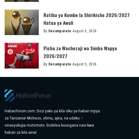
Posted
by
Ratiba ya Kombe la Shirikisho 2026/2027
Hatua ya Awali
By
Desamparata
August 6, 2026
Posted
by
Picha za Wachezaji wa Simba Wapya
2026/2027
By
Desamparata
August 5, 2026
Posted
by
Habariforum.com: Dozi yako ya kila siku ya habari mpya
za Tanzania! Michezo, elimu, ajira, na udaku –
vinavyokujia motomoto. Endelea kuungana nasi kwa
habari za kila aina!.