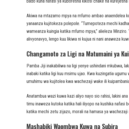
bado kuna nafasi ya kuboresha kikosi chake na kurejesha m
Akiwa na mtazamo mpya na mfumo ambao anaendelea kuui
yanaanza kujitokeza polepole. “Tumepoteza mechi kadhaa
wameanza kuingia katika mfumo mpya,” alieleza Minziro. 
alivyonavyo, lengo kuu likiwa ni kujua ni nani anaweza 
Changamoto za Ligi na Matumaini ya Ku
Pamba Jiji inakabiliwa na ligi yenye ushindani mkubwa, lak
inabaki katika ligi kuu msimu ujao. Kwa kuzingatia ugumu
umuhimu wa kujitolea kwa wachezaji wake ili kuipambania
Anatambua wazi kuwa kazi aliyo nayo sio rahisi, lakini ana
timu inaweza kutoka katika hali iliyopo na kushika nafasi 
katika mechi zetu zijazo, morali na hamasa ya wachezaji i
Mashabiki Waombwa Kuwa na Subira