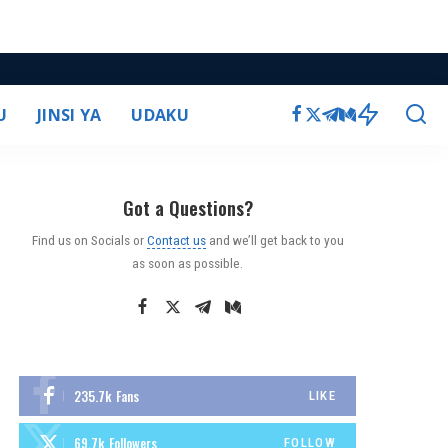
U
JINSI YA
UDAKU
Got a Questions?
Find us on Socials or
Contact us
and we’ll get back to you
as soon as possible.
235.7k
Fans
LIKE
69.7k
Followers
FOLLOW