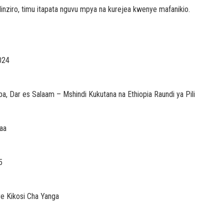
nziro, timu itapata nguvu mpya na kurejea kwenye mafanikio.
024
a, Dar es Salaam – Mshindi Kukutana na Ethiopia Raundi ya Pili
aa
5
 Kikosi Cha Yanga