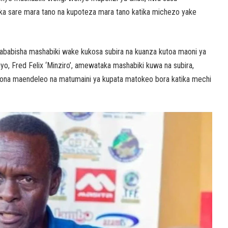
toka sare mara tano na kupoteza mara tano katika michezo yake
yosababisha mashabiki wake kukosa subira na kuanza kutoa maoni ya
o, Fred Felix ‘Minziro’, amewataka mashabiki kuwa na subira,
uona maendeleo na matumaini ya kupata matokeo bora katika mechi