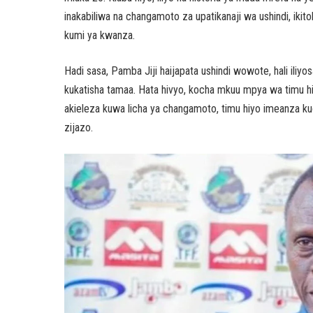
inakabiliwa na changamoto za upatikanaji wa ushindi, iki
kumi ya kwanza.
Hadi sasa, Pamba Jiji haijapata ushindi wowote, hali ili
kukatisha tamaa. Hata hivyo, kocha mkuu mpya wa timu hiy
akieleza kuwa licha ya changamoto, timu hiyo imeanza k
zijazo.