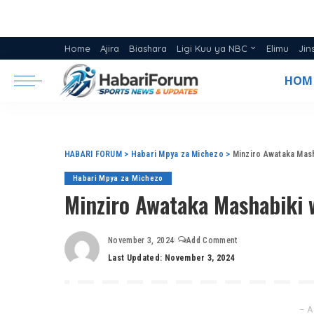
Home
Ajira
Biashara
Ligi Kuu ya NBC
Elimu
Jin
Ratiba ya Ligi NBC 2025/26
HOM
Msimamo Ligi Kuu ya NBC 20
HABARI FORUM
>
Habari Mpya za Michezo
>
Minziro Awataka Mash
Habari Mpya za Michezo
Minziro Awataka Mashabiki 
November 3, 2024
Add Comment
Last Updated: November 3, 2024
– A