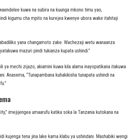
aendelee kuwa na subira na kuunga mkono timu yao,
indi kigumu cha mpito na kurejea kwenye ubora wake itahitaji
abadiliko yana changamoto zake. Wachezaji wetu wanaanza
takuwa mazuri pindi tukianza kupata ushindi.”
li ya mechi zijazo, akiamini kuwa kila alama inayopatikana itakuwa
iani. Anasema, “Tunapambana kuhakikisha tunapata ushindi na
fu.”
Vema
ty,” imejijengea umaarufu katika soka la Tanzania kutokana na
.
di kujenga tena jina lake kama klabu ya ushindani. Mashabiki wengi