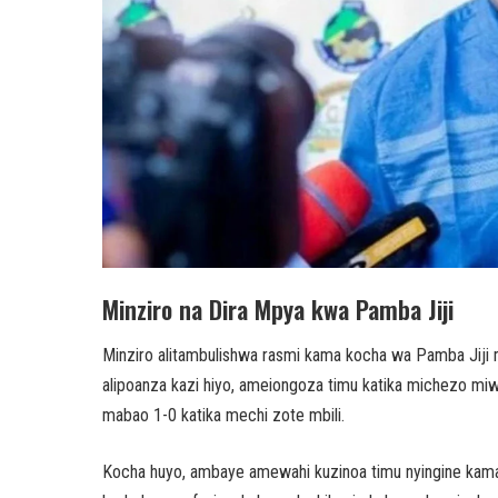
Minziro na Dira Mpya kwa Pamba Jiji
Minziro alitambulishwa rasmi kama kocha wa Pamba Jiji 
alipoanza kazi hiyo, ameiongoza timu katika michezo miw
mabao 1-0 katika mechi zote mbili.
Kocha huyo, ambaye amewahi kuzinoa timu nyingine kama 