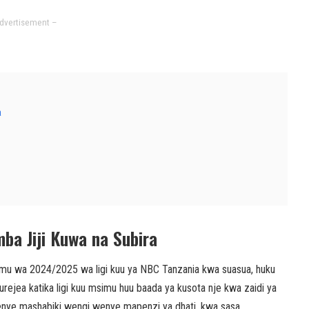
dvertisement –
a
ba Jiji Kuwa na Subira
mu wa 2024/2025 wa ligi kuu ya NBC Tanzania kwa suasua, huku
 kurejea katika ligi kuu msimu huu baada ya kusota nje kwa zaidi ya
 yenye mashabiki wengi wenye mapenzi ya dhati, kwa sasa