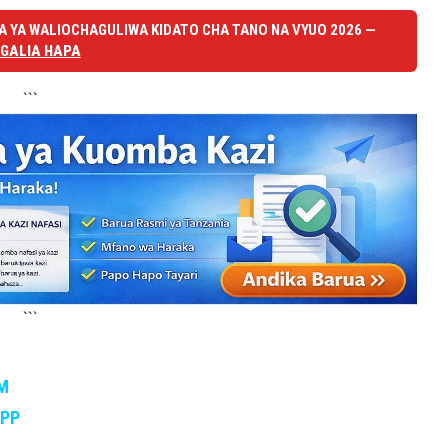
 YA WALIOCHAGULIWA KIDATO CHA TANO NA VYUO 2026 —
GALIA HAPA
```
```
M
APP