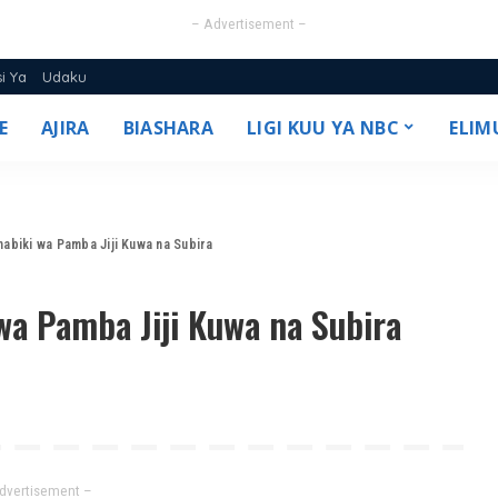
– Advertisement –
si Ya
Udaku
E
AJIRA
BIASHARA
LIGI KUU YA NBC
ELIM
25/26
abiki wa Pamba Jiji Kuwa na Subira
wa Pamba Jiji Kuwa na Subira
dvertisement –