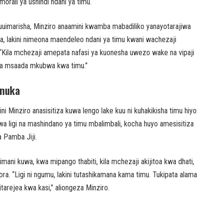
orali ya ushindi ndani ya timu.
marisha, Minziro anaamini kwamba mabadiliko yanayotarajiwa
, lakini nimeona maendeleo ndani ya timu kwani wachezaji
“Kila mchezaji amepata nafasi ya kuonesha uwezo wake na vipaji
kuwa msaada mkubwa kwa timu.”
inuka
ini Minziro anasisitiza kuwa lengo lake kuu ni kuhakikisha timu hiyo
 wa ligi na mashindano ya timu mbalimbali, kocha huyo amesisitiza
 Pamba Jiji.
 imani kuwa, kwa mipango thabiti, kila mchezaji akijitoa kwa dhati,
bora. “Ligi ni ngumu, lakini tutashikamana kama timu. Tukipata alama
tarejea kwa kasi,” aliongeza Minziro.