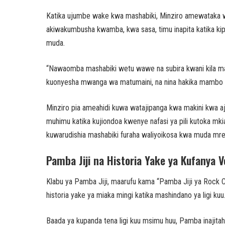
Katika ujumbe wake kwa mashabiki, Minziro amewataka w
akiwakumbusha kwamba, kwa sasa, timu inapita katika kip
muda.
“Nawaomba mashabiki wetu wawe na subira kwani kila m
kuonyesha mwanga wa matumaini, na nina hakika mambo ya
Minziro pia ameahidi kuwa watajipanga kwa makini kwa aji
muhimu katika kujiondoa kwenye nafasi ya pili kutoka mk
kuwarudishia mashabiki furaha waliyoikosa kwa muda mre
Pamba Jiji na Historia Yake ya Kufanya 
Klabu ya Pamba Jiji, maarufu kama “Pamba Jiji ya Rock Ci
historia yake ya miaka mingi katika mashindano ya ligi kuu
Baada ya kupanda tena ligi kuu msimu huu, Pamba inajitahi