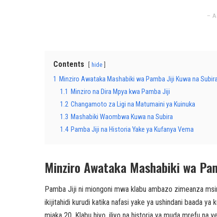
– A
Contents
hide
1
Minziro Awataka Mashabiki wa Pamba Jiji Kuwa na Subir
1.1
Minziro na Dira Mpya kwa Pamba Jiji
1.2
Changamoto za Ligi na Matumaini ya Kuinuka
1.3
Mashabiki Waombwa Kuwa na Subira
1.4
Pamba Jiji na Historia Yake ya Kufanya Vema
Minziro Awataka Mashabiki wa Pam
Pamba Jiji ni miongoni mwa klabu ambazo zimeanza msi
ikijitahidi kurudi katika nafasi yake ya ushindani baada ya
miaka 20. Klabu hiyo, iliyo na historia ya muda mrefu na