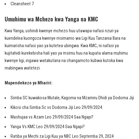
Cleansheet 7
Umuhimu wa Mchezo kwa Yanga na KMC
Kwa Yanga, ushindi kwenye mchezo huu utawapa nafasi nzuri ya
kuendelea kuongoza kwenye msimamo wa Ligi Kuu Tanzania Bara na
kuimarisha nafasi yao ya kutetea ubingwa. Kwa KMC, ni nafasi ya
kujitahidi kurekebisha hali yao ya msimu huu na kupata alama muhimu
kwenye ligi, ingawa watakutana na changamoto kubwa kutoka kwa
mabingwa watetezi.
Mapendekezo ya Mhariri:
Simba SC kuwakosa Mutale, Kagoma na Mzamiru Dhidi ya Dodoma Jiji
Kikosi cha Simba Sc vs Dodoma Jiji Leo 29/09/2024
Mashujaa vs Azam Leo 29/09/2024 Saa Ngapi?
Yanga Vs KMC Leo 29/09/2024 Saa Ngapi?
Ratiba ya Mechi za Ligi Kuu ya NBC Leo Septemba 29, 2024