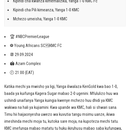
Kipindi cha kwanza kimemalizika, Yanga 1-0 KMC Fc
Kipindi cha Pili kimeanza, Yanga 1-0 KMC
Mchezo umeisha, Yanga 1-0 KMC
🏆 #NBCPremierLeague
⚽️ Young Africans SC🆚KMC FC
📆 29.09.2024
🏟 Azam Complex
🕖 21:00 (EAT)
Katika mechi ya mwisho ya ligi, Yanga iliwalaza KenGold kwa bao 1-0,
baada ya kuifunga Kagera Sugar mabao 2-0 ugenini. Mfululizo huu wa
ushindi unaifanya Yanga kuingia kwenye mchezo huu dhidi ya KMC
wakiwa na hali ya kujiamini. Kwa upande wa KMC, hali si shwari sana.
Timu hii haijaonyesha uwezo wa kuvutia tangu msimu uanze, ikiwa
imeshinda mechi moja tu, kutoka sare moja, na kupoteza mechi tatu.
KMC imefunga mabao matatu tu huku ikiruhusu mabao saba kufungwa,