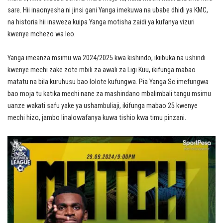
sare. Hii inaonyesha ni jinsi gani Yanga imekuwa na ubabe dhidi ya KMC,
na historia hii inaweza kuipa Yanga motisha zaidi ya kufanya vizuri
kwenye mchezo wa leo.
Yanga imeanza msimu wa 2024/2025 kwa kishindo, ikiibuka na ushindi
kwenye mechi zake zote mbili za awali za Ligi Kuu, ikifunga mabao
matatu na bila kuruhusu bao lolote kufungwa. Pia Yanga Sc imefungwa
bao moja tu katika mechi nane za mashindano mbalimbali tangu msimu
uanze wakati safu yake ya ushambuliaji, ikifunga mabao 25 kwenye
mechi hizo, jambo linalowafanya kuwa tishio kwa timu pinzani.