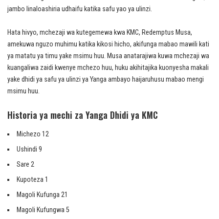
jambo linaloashiria udhaifu katika safu yao ya ulinzi.
Hata hivyo, mchezaji wa kutegemewa kwa KMC, Redemptus Musa,
amekuwa nguzo muhimu katika kikosi hicho, akifunga mabao mawili kati
ya matatu ya timu yake msimu huu. Musa anatarajiwa kuwa mchezaji wa
kuangaliwa zaidi kwenye mchezo huu, huku akihitajika kuonyesha makali
yake dhidi ya safu ya ulinzi ya Yanga ambayo haijaruhusu mabao mengi
msimu huu.
Historia ya mechi za Yanga Dhidi ya KMC
Michezo 12
Ushindi 9
Sare 2
Kupoteza 1
Magoli Kufunga 21
Magoli Kufungwa 5