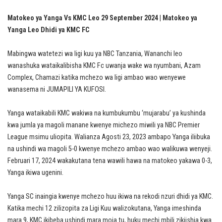
Matokeo ya Yanga Vs KMC Leo 29 September 2024 | Matokeo ya
Yanga Leo Dhidi ya KMC FC
Mabingwa watetezi wa ligi kuu ya NBC Tanzania, Wananchi leo
wanashuka wataikalibisha KMC Fc uwanja wake wa nyumbani, Azam
Complex, Chamazi katika mchezo wa ligi ambao wao wenyewe
wanasema ni JUMAPILI YA KUFOSI.
Yanga wataikabili KMC wakiwa na kumbukumbu ‘mujarabu’ ya kushinda
kwa jumla ya magoli manane kwenye michezo miwili ya NBC Premier
League msimu uliopita. Walianza Agosti 23, 2023 ambapo Yanga iliibuka
na ushindi wa magoli 5-0 kwenye mchezo ambao wao walikuwa wenyeji.
Februari 17, 2024 wakakutana tena wawili hawa na matokeo yakawa 0-3,
Yanga ikiwa ugenini.
Yanga SC inaingia kwenye mchezo huu ikiwa na rekodi nzuri dhidi ya KMC.
Katika mechi 12 zilizopita za Ligi Kuu walizokutana, Yanga imeshinda
mara 9, KMC ikibeba ushindi mara moja tu, huku mechi mbili zikiishia kwa