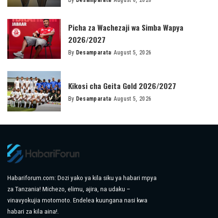
By
Desamparata
August 6, 2026
Posted
by
Picha za Wachezaji wa Simba Wapya
2026/2027
By
Desamparata
August 5, 2026
Posted
by
Kikosi cha Geita Gold 2026/2027
By
Desamparata
August 5, 2026
Posted
by
Habariforum.com: Dozi yako ya kila siku ya habari mpya
za Tanzania! Michezo, elimu, ajira, na udaku –
vinavyokujia motomoto. Endelea kuungana nasi kwa
habari za kila aina!.