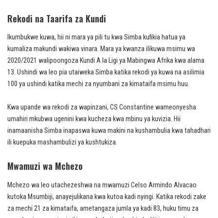
Rekodi na Taarifa za Kundi
Ikumbukwe kuwa, hii ni mara ya pili tu kwa Simba kufikia hatua ya
kumaliza makundi wakiwa vinara. Mara ya kwanza ilikuwa msimu wa
2020/2021 walipoongoza Kundi A la Ligi ya Mabingwa Afrika kwa alama
13. Ushindi wa leo pia utaiweka Simba katika rekodi ya kuwa na asilimia
100 ya ushindi katika mechi za nyumbani za kimataifa msimu huu.
Kwa upande wa rekodi za wapinzani, CS Constantine wameonyesha
umahiri mkubwa ugenini kwa kucheza kwa mbinu ya kuvizia. Hii
inamaanisha Simba inapaswa kuwa makini na kushambulia kwa tahadhari
ili kuepuka mashambulizi ya kushtukiza.
Mwamuzi wa Mchezo
Mchezo wa leo utachezeshwa na mwamuzi Celso Armindo Alvacao
kutoka Msumbiji, anayejulikana kwa kutoa kadi nyingi. Katika rekodi zake
za mechi 21 za kimataifa, ametangaza jumla ya kadi 83, huku timu za