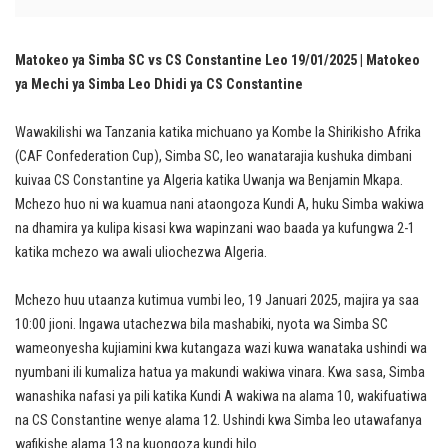
Matokeo ya Simba SC vs CS Constantine Leo 19/01/2025 | Matokeo
ya Mechi ya Simba Leo Dhidi ya CS Constantine
Wawakilishi wa Tanzania katika michuano ya Kombe la Shirikisho Afrika
(CAF Confederation Cup), Simba SC, leo wanatarajia kushuka dimbani
kuivaa CS Constantine ya Algeria katika Uwanja wa Benjamin Mkapa.
Mchezo huo ni wa kuamua nani ataongoza Kundi A, huku Simba wakiwa
na dhamira ya kulipa kisasi kwa wapinzani wao baada ya kufungwa 2-1
katika mchezo wa awali uliochezwa Algeria.
Mchezo huu utaanza kutimua vumbi leo, 19 Januari 2025, majira ya saa
10:00 jioni. Ingawa utachezwa bila mashabiki, nyota wa Simba SC
wameonyesha kujiamini kwa kutangaza wazi kuwa wanataka ushindi wa
nyumbani ili kumaliza hatua ya makundi wakiwa vinara. Kwa sasa, Simba
wanashika nafasi ya pili katika Kundi A wakiwa na alama 10, wakifuatiwa
na CS Constantine wenye alama 12. Ushindi kwa Simba leo utawafanya
wafikishe alama 13 na kuongoza kundi hilo.