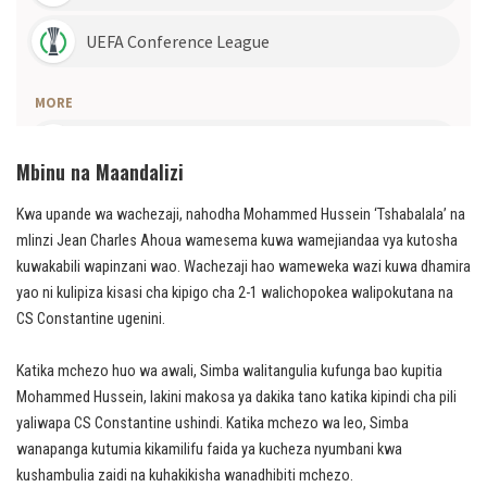
Mbinu na Maandalizi
Kwa upande wa wachezaji, nahodha Mohammed Hussein ‘Tshabalala’ na
mlinzi Jean Charles Ahoua wamesema kuwa wamejiandaa vya kutosha
kuwakabili wapinzani wao. Wachezaji hao wameweka wazi kuwa dhamira
yao ni kulipiza kisasi cha kipigo cha 2-1 walichopokea walipokutana na
CS Constantine ugenini.
Katika mchezo huo wa awali, Simba walitangulia kufunga bao kupitia
Mohammed Hussein, lakini makosa ya dakika tano katika kipindi cha pili
yaliwapa CS Constantine ushindi. Katika mchezo wa leo, Simba
wanapanga kutumia kikamilifu faida ya kucheza nyumbani kwa
kushambulia zaidi na kuhakikisha wanadhibiti mchezo.