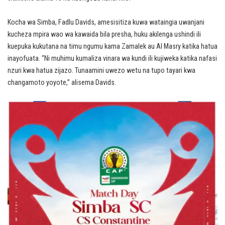
Kocha wa Simba, Fadlu Davids, amesisitiza kuwa wataingia uwanjani
kucheza mpira wao wa kawaida bila presha, huku akilenga ushindi ili
kuepuka kukutana na timu ngumu kama Zamalek au Al Masry katika hatua
inayofuata. “Ni muhimu kumaliza vinara wa kundi ili kujiweka katika nafasi
nzuri kwa hatua zijazo. Tunaamini uwezo wetu na tupo tayari kwa
changamoto yoyote,” alisema Davids.