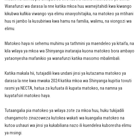
Wanafunzi wa darasa la nne katika mkoa huu wamejitahidi kwa kiwango
kikubwa kufikia viwango vya elimu vinavyohitajika, na matokeo ya mtihani
huu ni jambo la kusubiriwa kwa hamu na familia, walimu, na viongozi wa
elimu.
Matokeo haya ni sehemu muhimu ya tathmini ya maendeleo ya kitaifa, na
kila wilaya ya mkoa wa Shinyanga inatarajia kuona matokeo bora ambayo
yataonyesha mafanikio ya wanafunzi katika masomo mbalimbali.
Katika makala hii, tutajadili kwa undani jinsi ya kutazama matokeo ya
darasa la nne kwa mwaka 2024 katika mkoa wa Shinyanga kupitia tovuti
rasmi ya NECTA, hatua za kufuata ili kupata matokeo, na namna ya
kuyatafsiri matokeo haya.
Tutaangalia pia matokeo ya wilaya zote za mkoa huu, huku tukijadili
changamoto zinazoweza kutokea wakati wa kuangalia matokeo na
kutoa ushauri wa jinsi ya kukabiliana nazo ili kuendelea kuboresha elimu
ya msingi.