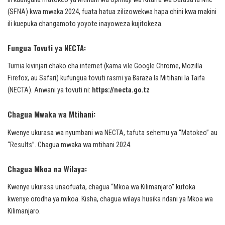
(SFNA) kwa mwaka 2024, fuata hatua zilizowekwa hapa chini kwa makini
ili kuepuka changamoto yoyote inayoweza kujitokeza.
Fungua Tovuti ya NECTA:
Tumia kivinjari chako cha internet (kama vile Google Chrome, Mozilla
Firefox, au Safari) kufungua tovuti rasmi ya Baraza la Mitihani la Taifa
(NECTA). Anwani ya tovuti ni:
https://necta.go.tz
Chagua Mwaka wa Mtihani:
Kwenye ukurasa wa nyumbani wa NECTA, tafuta sehemu ya “Matokeo” au
“Results”. Chagua mwaka wa mtihani 2024.
Chagua Mkoa na Wilaya:
Kwenye ukurasa unaofuata, chagua “Mkoa wa Kilimanjaro” kutoka
kwenye orodha ya mikoa. Kisha, chagua wilaya husika ndani ya Mkoa wa
Kilimanjaro.