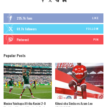
235.7k
Fans
LIKE
69.7k
Followers
FOLLOW
Pinterest
PIN
Popular Posts
Mexico Yaichapa Afrika Kusini 2-0
Kikosi cha Simba vs Azam Leo