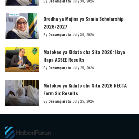
By
Desamparata
July 30, 2026
Posted
by
Orodha ya Majina ya Samia Scholarship
2026/2027
By
Desamparata
July 30, 2026
Posted
by
Matokeo ya Kidato cha Sita 2026: Haya
Hapa ACSEE Results
By
Desamparata
July 25, 2026
Posted
by
Matokeo ya Kidato cha Sita 2026 NECTA
Form Six Results
By
Desamparata
July 25, 2026
Posted
by