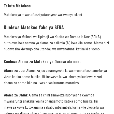
Tafuta Matokeo:
Matokeo ya mwanafunzi yataonyeshwa kwenye skrini.
Kuelewa Matokeo Yako ya SFNA
Matokeo ya Mtihani wa Upimaji wa Kitaifa wa Darasa la Nne (SFNA)
hutolewa kwa namna ya alama za asilimia (%) kwa kila somo. Alama hizi
huonyesha kiwango cha utendaji wa mwanafunzi katika kila somo.
Kuelewa Alama za Matokeo ya Darasa ala nne:
Alama za Juu
: Alama za juu zinaonyesha kuwa mwanafunzi amefanya
vizuri katika somo husika. Hii inaweza kuwa ishara ya kuelewa vizuri
dhana za somo hilo na uwezo wa kutatua matatizo.
Alama za Chini
: Alama za chini zinaweza kuonyesha kwamba
mwanafunzi anakabiliwa na changamoto katika somo husika. Hii
inaweza kuwa kutokana na sababu mbalimbali, kama vile ukosefu wa
uelewa wa dhana, ukosefu wa mazoezi, au changamoto za kujifunza.