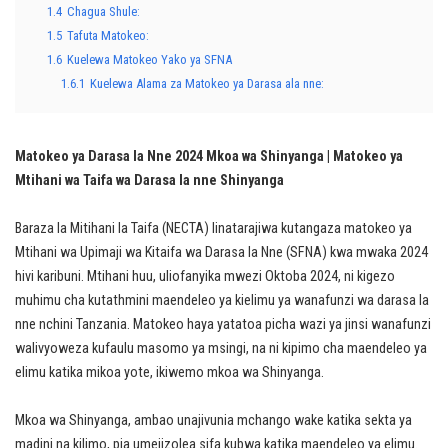
1.4
Chagua Shule:
1.5
Tafuta Matokeo:
1.6
Kuelewa Matokeo Yako ya SFNA
1.6.1
Kuelewa Alama za Matokeo ya Darasa ala nne:
Matokeo ya Darasa la Nne 2024 Mkoa wa Shinyanga | Matokeo ya
Mtihani wa Taifa wa Darasa la nne Shinyanga
Baraza la Mitihani la Taifa (NECTA) linatarajiwa kutangaza matokeo ya
Mtihani wa Upimaji wa Kitaifa wa Darasa la Nne (SFNA) kwa mwaka 2024
hivi karibuni. Mtihani huu, uliofanyika mwezi Oktoba 2024, ni kigezo
muhimu cha kutathmini maendeleo ya kielimu ya wanafunzi wa darasa la
nne nchini Tanzania. Matokeo haya yatatoa picha wazi ya jinsi wanafunzi
walivyoweza kufaulu masomo ya msingi, na ni kipimo cha maendeleo ya
elimu katika mikoa yote, ikiwemo mkoa wa Shinyanga.
Mkoa wa Shinyanga, ambao unajivunia mchango wake katika sekta ya
madini na kilimo, pia umejizolea sifa kubwa katika maendeleo ya elimu.