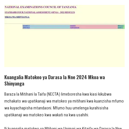
Kuangalia Matokeo ya Darasa la Nne 2024 Mkoa wa
Shinyanga
Baraza la Mitihani la Taifa (NECTA) limeboresha kwa kiasi kikubwa
mchakato wa upatikanaji wa matokeo ya mitihani kwa kuanzisha mfumo
wa kuyachapisha mtandaoni. Mfumo huu umelenga kurahisisha
upatikanaji wa matokeo kwa wakati na kwa usahihi.
Ili kuangalia matokeo ya Mtihani wa Upimaji wa Kitaifa wa Darasa la Nne