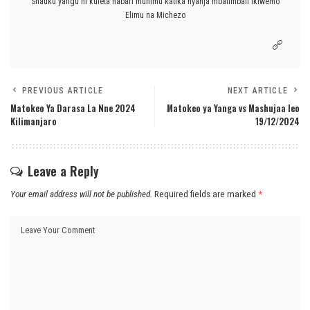
Shauku yangu ni kuleta habari muhimu katika nyanja mbalimbali ikiwemo
Elimu na Michezo
PREVIOUS ARTICLE
NEXT ARTICLE
Matokeo Ya Darasa La Nne 2024
Matokeo ya Yanga vs Mashujaa leo
Kilimanjaro
19/12/2024
Leave a Reply
Your email address will not be published.
Required fields are marked
*