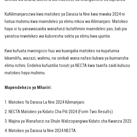
KuKilimanjarozwa kwa matokeo ya Darasa la Nne kwa mwaka 2024 ni
hatua muhimu kwa maendeleo ya elimu mkoa wa Kilimanjaro. Matokeo
haya si tu yanawasaidia wanafunzi kutathmini maendeleo yao, bali pia
yanatoa mwelekeo wa kuboresha sekta ya elimu kwa ujumla.
Kwa kufuata mwongozo huu wa kuangalia matokeo na kuyatumia
kikamilifu, wazazi, walimu, na serikali wana nafasi kubwa ya kuimarisha
elimu nchini. Endelea kufuatilia tovuti ya NECTA kwa taarifa zaidi kuhusu
matokeo haya muhimu.
Mapendekezo ya Mhariri:
Matokeo Ya Darasa La Nne 2024 Kilimanjaro
NECTA Matokeo ya Kidato Cha Pili 2024 (Form Two Results)
Majina ya Wanafunzi na Shule Walizopangiwa Kidato cha Kwanza 2025
Matokeo ya Darasa la Nne 2024 NECTA