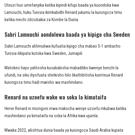
Uteuzi huo umefanyika katika kipindi kifupi baada ya kuondoka kwa
Lamouchi, huku Tunisia ikimkabidhi Renard jukumu la kuiongoza timu
katika mechi zilizobakia za Kombe la Dunia.
Sabri Lamouchi aondolewa baada ya kipigo cha Sweden
Sabri Lamouchi alitimuliwa kufuatia kipigo cha mabao 5-1 ambacho
Tunisia ilikipata kutoka kwa Sweden, Jumapili.
Matokeo hayo yalitosha kusababisha mabadiliko kwenye benchi la
ufundi, na siku iliyofuata shirikisho hilo likathibitisha kumteua Renard
kuiongoza timu hadi mwisho wa mashindano.
Renard na uzoefu wake wa soka la kimataifa
Herve Renard ni miongoni mwa makocha wenye uzoefu mkubwa katika
mashindano ya kimataifa na soka la Afrika kwa ujumla.
Mwaka 2022, aliishtua dunia baada ya kuiongoza Saudi Arabia kupata