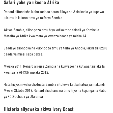
Safari yake ya ukocha Afrika
Renard alifundisha klabu kadhaa barani Ulaya na Asia kabla ya kupewa
jukumu la kuinoa timu ya taifa ya Zambia.
Akiwa Zambia, aliiongoza timu hiyo kufika robo fainali ya Kombe la
Mataifa ya Afrika kwa mara ya kwanza baada ya miaka 14.
Baadaye aliondoka na kuiongoza timu ya taifa ya Angola, lakini alijiuzulu
baada ya miezi saba pekee.
Mwaka 2011, Renard alirejea Zambia na kuiwezesha kutwaa taji lake la
kwanza la AFCON mwaka 2012.
Hata hivyo, mwaka uliofuata Zambia ilitolewa katika hatua ya makundi.
Mwezi Oktoba 2013, Renard aliachana na timu hiyo na kujiunga na klabu
ya FC Sochaux ya Ufaransa.
Historia aliyoweka akiwa Ivory Coast