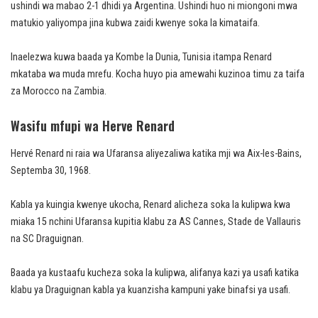
ushindi wa mabao 2-1 dhidi ya Argentina. Ushindi huo ni miongoni mwa
matukio yaliyompa jina kubwa zaidi kwenye soka la kimataifa.
Inaelezwa kuwa baada ya Kombe la Dunia, Tunisia itampa Renard
mkataba wa muda mrefu. Kocha huyo pia amewahi kuzinoa timu za taifa
za Morocco na Zambia.
Wasifu mfupi wa Herve Renard
Hervé Renard ni raia wa Ufaransa aliyezaliwa katika mji wa Aix-les-Bains,
Septemba 30, 1968.
Kabla ya kuingia kwenye ukocha, Renard alicheza soka la kulipwa kwa
miaka 15 nchini Ufaransa kupitia klabu za AS Cannes, Stade de Vallauris
na SC Draguignan.
Baada ya kustaafu kucheza soka la kulipwa, alifanya kazi ya usafi katika
klabu ya Draguignan kabla ya kuanzisha kampuni yake binafsi ya usafi.