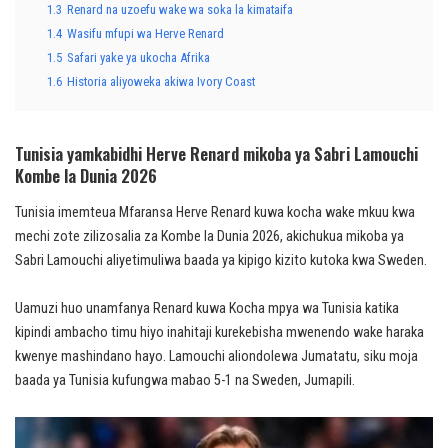
1.3
Renard na uzoefu wake wa soka la kimataifa
1.4
Wasifu mfupi wa Herve Renard
1.5
Safari yake ya ukocha Afrika
1.6
Historia aliyoweka akiwa Ivory Coast
Tunisia yamkabidhi Herve Renard mikoba ya Sabri Lamouchi
Kombe la Dunia 2026
Tunisia imemteua Mfaransa Herve Renard kuwa kocha wake mkuu kwa
mechi zote zilizosalia za Kombe la Dunia 2026, akichukua mikoba ya
Sabri Lamouchi aliyetimuliwa baada ya kipigo kizito kutoka kwa Sweden.
Uamuzi huo unamfanya Renard kuwa Kocha mpya wa Tunisia katika
kipindi ambacho timu hiyo inahitaji kurekebisha mwenendo wake haraka
kwenye mashindano hayo. Lamouchi aliondolewa Jumatatu, siku moja
baada ya Tunisia kufungwa mabao 5-1 na Sweden, Jumapili.