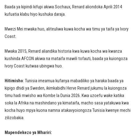
Baada ya kipindi kifupi akiwa Sochaux, Renard aliondoka Aprili 2014
kufuatia klabu hiyo kushuka daraja.
Mwezi Mei mwaka huo, aliteuliwa kuwa kocha wa timu ya taifa ya Ivory
Coast.
Mwaka 2015, Renard aliandika historia kwa kuwa kocha wa kwanza
kushinda AFCON akiwa na mataifa mawili tofauti, baada ya kuiongoza
Ivory Coast kutwaa ubingwa huo.
Hitimisho
: Tunisia imeamua kufanya mabadiliko ya haraka baada ya
kipigo dhidi ya Sweden, ikimkabidhi Herve Renard jukumu la kuiongoza
timu hadi mwisho wa Kombe la Dunia 2026. Kwa uzoefu wake katika
soka la Afrika na mashindano ya kimataifa, macho sasa yatakuwa kwa
kocha huyo mpya kuona namna atakavyoiongoza Tunisia kwenye mechi
zilizobakia.
Mapendekezo ya Mhariri: