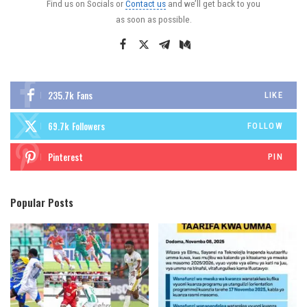
Find us on Socials or
Contact us
and we’ll get back to you
as soon as possible.
235.7k
Fans
LIKE
69.7k
Followers
FOLLOW
Pinterest
PIN
Popular Posts