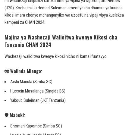
na wachezaji chipukizi kutoka timu ya vijana ya Ngorongoro Heroes
(U20). Kocha mkuu Hemed Suleiman ameonyesha dhamira ya kuunda
kikosi imara chenye mchanganyiko wa uzoefu na vipaji vipya kuelekea
kampeni za CHAN 2024.
Majina ya Wachezaji Walioitwa kwenye Kikosi cha
Tanzania CHAN 2024
Wachezaji walioitwa kwenye kikosi hicho ni kama ifuatavyo:
🧤 Walinda Mlango:
Aishi Manula (Simba SC)
Hussein Masalanga (Singida BS)
Yakoub Suleiman (JKT Tanzania)
🛡️ Mabeki:
Shomari Kapombe (Simba SC)