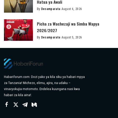
Hatua ya Awali
By
Desamparata
August 6, 2026
Posted
by
Picha za Wachezaji wa Simba Wapya
2026/2027
By
Desamparata
August 5, 2026
Posted
by
Habariforum.com: Dozi yako ya kila siku ya habari mpya
za Tanzania! Michezo, elimu, ajira, na udaku –
vinavyokujia motomoto. Endelea kuungana nasi kwa
habari za kila aina!.