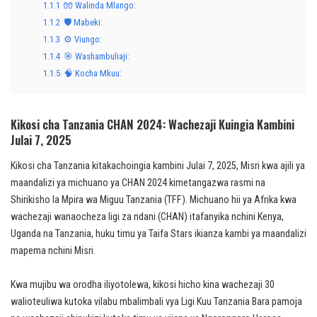
1.1.1
🧤 Walinda Mlango:
1.1.2
🛡️ Mabeki:
1.1.3
⚙️ Viungo:
1.1.4
🎯 Washambuliaji:
1.1.5
🧠 Kocha Mkuu:
Kikosi cha Tanzania CHAN 2024: Wachezaji Kuingia Kambini
Julai 7, 2025
Kikosi cha Tanzania kitakachoingia kambini Julai 7, 2025, Misri kwa ajili ya
maandalizi ya michuano ya CHAN 2024 kimetangazwa rasmi na
Shirikisho la Mpira wa Miguu Tanzania (TFF). Michuano hii ya Afrika kwa
wachezaji wanaocheza ligi za ndani (CHAN) itafanyika nchini Kenya,
Uganda na Tanzania, huku timu ya Taifa Stars ikianza kambi ya maandalizi
mapema nchini Misri.
Kwa mujibu wa orodha iliyotolewa, kikosi hicho kina wachezaji 30
walioteuliwa kutoka vilabu mbalimbali vya Ligi Kuu Tanzania Bara pamoja