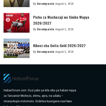
By
Desamparata
August 6, 2026
Posted
by
Picha za Wachezaji wa Simba Wapya
2026/2027
By
Desamparata
August 5, 2026
Posted
by
Kikosi cha Geita Gold 2026/2027
By
Desamparata
August 5, 2026
Posted
by
Habariforum.com: Dozi yako ya kila siku ya habari mpya
za Tanzania! Michezo, elimu, ajira, na udaku –
vinavyokujia motomoto. Endelea kuungana nasi kwa