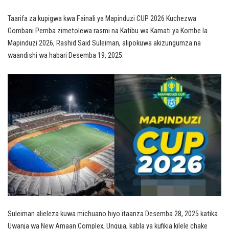
Taarifa za kupigwa kwa Fainali ya Mapinduzi CUP 2026 Kuchezwa
Gombani Pemba zimetolewa rasmi na Katibu wa Kamati ya Kombe la
Mapinduzi 2026, Rashid Said Suleiman, alipokuwa akizungumza na
waandishi wa habari Desemba 19, 2025.
Suleiman alieleza kuwa michuano hiyo itaanza Desemba 28, 2025 katika
Uwanja wa New Amaan Complex, Unguja, kabla ya kufikia kilele chake