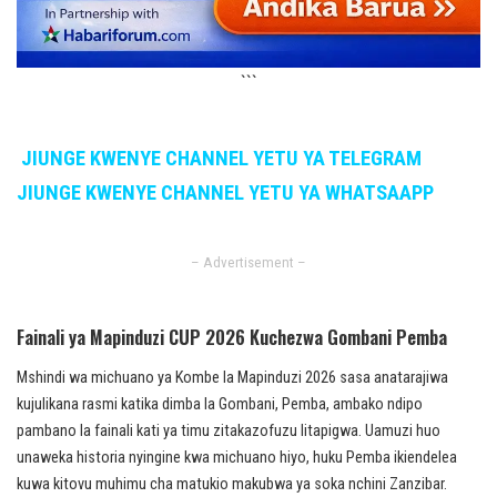
```
JIUNGE KWENYE CHANNEL YETU YA TELEGRAM
JIUNGE KWENYE CHANNEL YETU YA WHATSAAPP
– Advertisement –
Fainali ya Mapinduzi CUP 2026 Kuchezwa Gombani Pemba
Mshindi wa michuano ya Kombe la Mapinduzi 2026 sasa anatarajiwa
kujulikana rasmi katika dimba la Gombani, Pemba, ambako ndipo
pambano la fainali kati ya timu zitakazofuzu litapigwa. Uamuzi huo
unaweka historia nyingine kwa michuano hiyo, huku Pemba ikiendelea
kuwa kitovu muhimu cha matukio makubwa ya soka nchini Zanzibar.