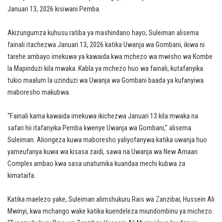
Januari 13, 2026 kisiwani Pemba.
Akizungumza kuhusu ratiba ya mashindano hayo, Suleiman alisema
fainali itachezwa Januari 13, 2026 katika Uwanja wa Gombani, ikiwa ni
tarehe ambayo imekuwa ya kawaida kwa mchezo wa mwisho wa Kombe
la Mapinduzi kila mwaka. Kabla ya mchezo huo wa fainali, kutafanyika
tukio maalum la uzinduzi wa Uwanja wa Gombani baada ya kufanyiwa
maboresho makubwa.
“Fainali kama kawaida imekuwa ikichezwa Januari 13 kila mwaka na
safari hii itafanyika Pemba kwenye Uwanja wa Gombani,” alisema
Suleiman. Aliongeza kuwa maboresho yaliyofanywa katika uwanja huo
yameufanya kuwa wa kisasa zaidi, sawa na Uwanja wa New Amaan
Complex ambao kwa sasa unatumika kuandaa mechi kubwa za
kimataifa.
Katika maelezo yake, Suleiman alimshukuru Rais wa Zanzibar, Hussein Ali
Mwinyi, kwa mchango wake katika kuendeleza miundombinu ya michezo.