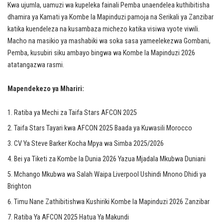
Kwa ujumla, uamuzi wa kupeleka fainali Pemba unaendelea kuthibitisha
dhamira ya Kamati ya Kombe la Mapinduzi pamoja na Serikali ya Zanzibar
katika kuendeleza na kusambaza michezo katika visiwa vyote viwili.
Macho na masikio ya mashabiki wa soka sasa yameelekezwa Gombani,
Pemba, kusubiri siku ambayo bingwa wa Kombe la Mapinduzi 2026
atatangazwa rasmi.
Mapendekezo ya Mhariri:
Ratiba ya Mechi za Taifa Stars AFCON 2025
Taifa Stars Tayari kwa AFCON 2025 Baada ya Kuwasili Morocco
CV Ya Steve Barker Kocha Mpya wa Simba 2025/2026
Bei ya Tiketi za Kombe la Dunia 2026 Yazua Mjadala Mkubwa Duniani
Mchango Mkubwa wa Salah Waipa Liverpool Ushindi Mnono Dhidi ya
Brighton
Timu Nane Zathibitishwa Kushiriki Kombe la Mapinduzi 2026 Zanzibar
Ratiba Ya AFCON 2025 Hatua Ya Makundi