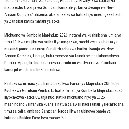
“Tunamshukuru Rais wa Zanzibar, Hussein Ali Mwinyi kwa kuufanyia
maboresho Uwanja wa Gombani kama alivyofanya Uwanja wa New
Amaan Complex,” alisema, akisisitiza kuwa hatua hiyo imeongeza hadhi
ya Zanzibar katika ramani ya soka.
Michuano ya Kombe la Mapinduzi 2026 inatarajiwa kushirikisha jumla ya
timu 10. Kwa mujibu wa ratiba iliyotangazwa, mechi zote za hatua ya
makundi pamoja na nusu fainali zitachezwa katika Uwanja wa New
Amaan Complex, Unguja, huku mchezo wa fainali pekee ukihamishiwa
Pemba. Mpangilio huo unaonesha umuhimu wa Uwanja wa Gombani
kama jukwaa la michezo mikubwa.
Hii itakuwa ni mara ya pili mfululizo kwa Fainali ya Mapinduzi CUP 2026
Kuchezwa Gombani Pemba, kufuatia fainali ya Kombe la Mapinduzi 2025
iliyochezwa katika uwanja huo. Katika michuano hiyo ya 2025,
mashindano yalifanyika kuanzia hatua za awali hadi fainali, yakishirikisha
timu za taifa, ambapo Zanzibar Heroes ilitwaa ubingwa baada ya
kuifunga Burkina Faso kwa mabao 2-1.