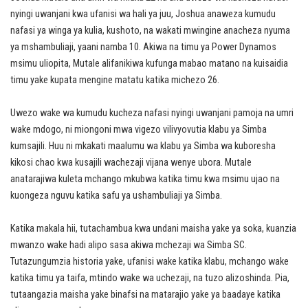
nyingi uwanjani kwa ufanisi wa hali ya juu, Joshua anaweza kumudu
nafasi ya winga ya kulia, kushoto, na wakati mwingine anacheza nyuma
ya mshambuliaji, yaani namba 10. Akiwa na timu ya Power Dynamos
msimu uliopita, Mutale alifanikiwa kufunga mabao matano na kuisaidia
timu yake kupata mengine matatu katika michezo 26.
Uwezo wake wa kumudu kucheza nafasi nyingi uwanjani pamoja na umri
wake mdogo, ni miongoni mwa vigezo vilivyovutia klabu ya Simba
kumsajili. Huu ni mkakati maalumu wa klabu ya Simba wa kuboresha
kikosi chao kwa kusajili wachezaji vijana wenye ubora. Mutale
anatarajiwa kuleta mchango mkubwa katika timu kwa msimu ujao na
kuongeza nguvu katika safu ya ushambuliaji ya Simba.
Katika makala hii, tutachambua kwa undani maisha yake ya soka, kuanzia
mwanzo wake hadi alipo sasa akiwa mchezaji wa Simba SC.
Tutazungumzia historia yake, ufanisi wake katika klabu, mchango wake
katika timu ya taifa, mtindo wake wa uchezaji, na tuzo alizoshinda. Pia,
tutaangazia maisha yake binafsi na matarajio yake ya baadaye katika