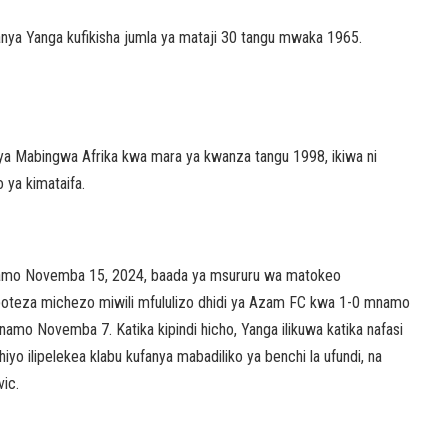
ifanya Yanga kufikisha jumla ya mataji 30 tangu mwaka 1965.
i ya Mabingwa Afrika kwa mara ya kwanza tangu 1998, ikiwa ni
ya kimataifa.
mnamo Novemba 15, 2024, baada ya msururu wa matokeo
ilipoteza michezo miwili mfululizo dhidi ya Azam FC kwa 1-0 mnamo
amo Novemba 7. Katika kipindi hicho, Yanga ilikuwa katika nafasi
iyo ilipelekea klabu kufanya mabadiliko ya benchi la ufundi, na
ic.