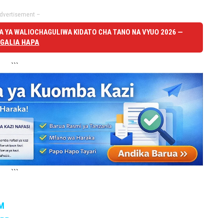
dvertisement –
 YA WALIOCHAGULIWA KIDATO CHA TANO NA VYUO 2026 —
GALIA HAPA
```
```
M