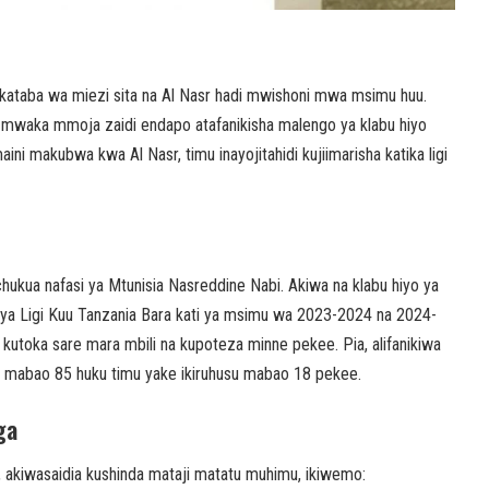
kataba wa miezi sita na Al Nasr hadi mwishoni mwa msimu huu.
 mwaka mmoja zaidi endapo atafanikisha malengo ya klabu hiyo
i makubwa kwa Al Nasr, timu inayojitahidi kujiimarisha katika ligi
hukua nafasi ya Mtunisia Nasreddine Nabi. Akiwa na klabu hiyo ya
 ya Ligi Kuu Tanzania Bara kati ya msimu wa 2023-2024 na 2024-
 kutoka sare mara mbili na kupoteza minne pekee. Pia, alifanikiwa
ya mabao 85 huku timu yake ikiruhusu mabao 18 pekee.
ga
akiwasaidia kushinda mataji matatu muhimu, ikiwemo: