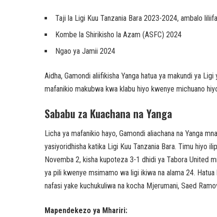
Taji la Ligi Kuu Tanzania Bara 2023-2024, ambalo lili
Kombe la Shirikisho la Azam (ASFC) 2024
Ngao ya Jamii 2024
Aidha, Gamondi aliifikisha Yanga hatua ya makundi ya Lig
mafanikio makubwa kwa klabu hiyo kwenye michuano hiyo 
Sababu za Kuachana na Yanga
Licha ya mafanikio hayo, Gamondi aliachana na Yanga 
yasiyoridhisha katika Ligi Kuu Tanzania Bara. Timu hiyo 
Novemba 2, kisha kupoteza 3-1 dhidi ya Tabora United mn
ya pili kwenye msimamo wa ligi ikiwa na alama 24. Hatua h
nafasi yake kuchukuliwa na kocha Mjerumani, Saed Ramov
Mapendekezo ya Mhariri: