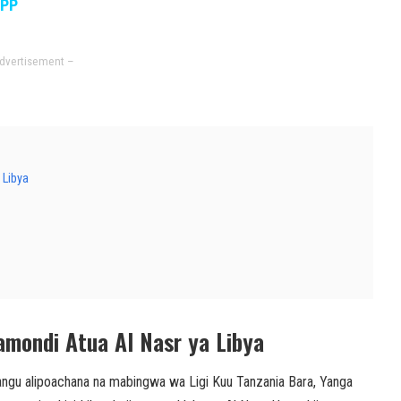
APP
dvertisement –
 Libya
amondi Atua Al Nasr ya Libya
tangu alipoachana na mabingwa wa Ligi Kuu Tanzania Bara, Yanga