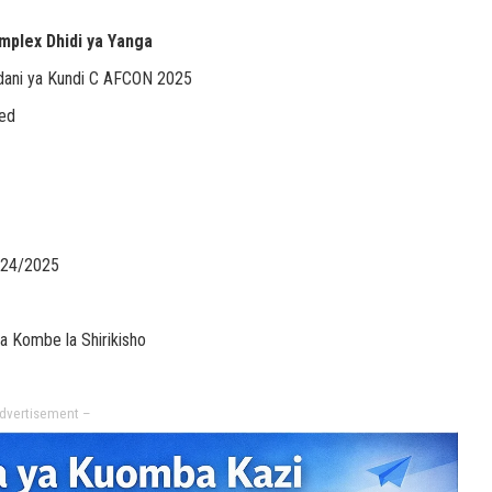
plex Dhidi ya Yanga
Ndani ya Kundi C AFCON 2025
ted
024/2025
 Kombe la Shirikisho
dvertisement –