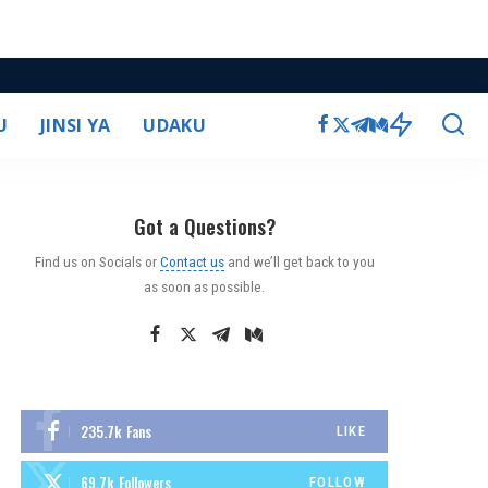
U
JINSI YA
UDAKU
Got a Questions?
Find us on Socials or
Contact us
and we’ll get back to you
as soon as possible.
235.7k
Fans
LIKE
69.7k
Followers
FOLLOW