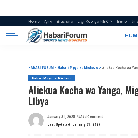
Home
Ajira
Biashara
Ligi Kuu ya NBC
Elimu
Jin
Ratiba ya Ligi NBC 2025/26
HOM
Msimamo Ligi Kuu ya NBC 20
HABARI FORUM
>
Habari Mpya za Michezo
>
Aliekua Kocha wa Yan
Habari Mpya za Michezo
Aliekua Kocha wa Yanga, Mi
Libya
January 31, 2025
Add Comment
Last Updated: January 31, 2025