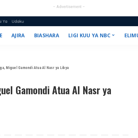
– Advertisement –
si Ya
Udaku
E
AJIRA
BIASHARA
LIGI KUU YA NBC
ELIM
25/26
ga, Miguel Gamondi Atua Al Nasr ya Libya
guel Gamondi Atua Al Nasr ya