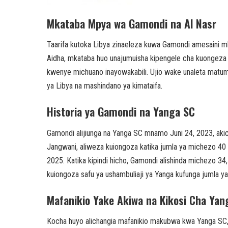
Mkataba Mpya wa Gamondi na Al Nasr
Taarifa kutoka Libya zinaeleza kuwa Gamondi amesaini m
Aidha, mkataba huo unajumuisha kipengele cha kuongeza
kwenye michuano inayowakabili. Ujio wake unaleta matumain
ya Libya na mashindano ya kimataifa.
Historia ya Gamondi na Yanga SC
Gamondi alijiunga na Yanga SC mnamo Juni 24, 2023, akic
Jangwani, aliweza kuiongoza katika jumla ya michezo 40
2025. Katika kipindi hicho, Gamondi alishinda michezo 34,
kuiongoza safu ya ushambuliaji ya Yanga kufunga jumla 
Mafanikio Yake Akiwa na Kikosi Cha Yan
Kocha huyo alichangia mafanikio makubwa kwa Yanga SC, 