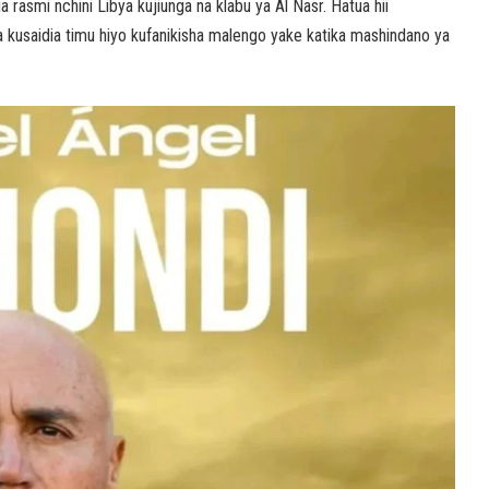
rasmi nchini Libya kujiunga na klabu ya Al Nasr. Hatua hii
a kusaidia timu hiyo kufanikisha malengo yake katika mashindano ya