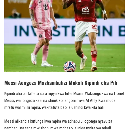
Messi Aongoza Mashambulizi Makali Kipindi cha Pili
Kipindi cha pili kilileta sura mpya kwa Inter Miami. Wakiongozwa na Lionel
Messi, waliongeza kasi na shinikizo langoni mwa Al Ahly. Kwa muda
mrefu walimiliki mpira, wakitafuta bao la ushindi kwa kila hali.
Messi alikaribia kufunga kwa mpira wa adhabu uliogonga nyavu za
pembeni, na tena mwishoni mwa mchezo, alipiga mpira wa mbali