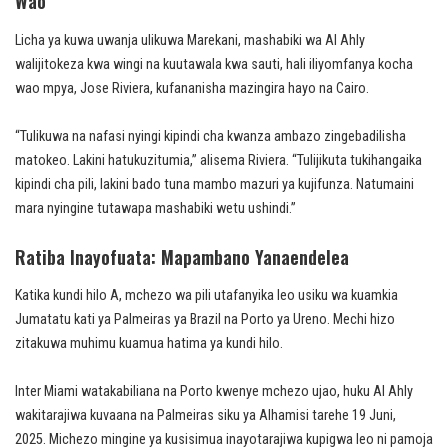
Wao
Licha ya kuwa uwanja ulikuwa Marekani, mashabiki wa Al Ahly
walijitokeza kwa wingi na kuutawala kwa sauti, hali iliyomfanya kocha
wao mpya, Jose Riviera, kufananisha mazingira hayo na Cairo.
“Tulikuwa na nafasi nyingi kipindi cha kwanza ambazo zingebadilisha
matokeo. Lakini hatukuzitumia,” alisema Riviera. “Tulijikuta tukihangaika
kipindi cha pili, lakini bado tuna mambo mazuri ya kujifunza. Natumaini
mara nyingine tutawapa mashabiki wetu ushindi.”
Ratiba Inayofuata: Mapambano Yanaendelea
Katika kundi hilo A, mchezo wa pili utafanyika leo usiku wa kuamkia
Jumatatu kati ya Palmeiras ya Brazil na Porto ya Ureno. Mechi hizo
zitakuwa muhimu kuamua hatima ya kundi hilo.
Inter Miami watakabiliana na Porto kwenye mchezo ujao, huku Al Ahly
wakitarajiwa kuvaana na Palmeiras siku ya Alhamisi tarehe 19 Juni,
2025. Michezo mingine ya kusisimua inayotarajiwa kupigwa leo ni pamoja