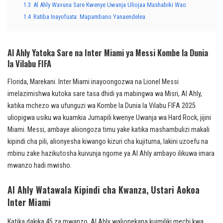
1.3
Al Ahly Wavuna Sare Kwenye Uwanja Uliojaa Mashabiki Wao
1.4
Ratiba Inayofuata: Mapambano Yanaendelea
Al Ahly Yatoka Sare na Inter Miami ya Messi Kombe la Dunia
la Vilabu FIFA
Florida, Marekani. Inter Miami inayoongozwa na Lionel Messi
imelazimishwa kutoka sare tasa dhidi ya mabingwa wa Misri, Al Ahly,
katika mchezo wa ufunguzi wa Kombe la Dunia la Vilabu FIFA 2025
uliopigwa usiku wa kuamkia Jumapili kwenye Uwanja wa Hard Rock, jijini
Miami. Messi, ambaye aliiongoza timu yake katika mashambulizi makali
kipindi cha pili, alionyesha kiwango kizuri cha kujituma, lakini uzoefu na
mbinu zake hazikutosha kuivunja ngome ya Al Ahly ambayo ilikuwa imara
mwanzo hadi mwisho.
Al Ahly Watawala Kipindi cha Kwanza, Ustari Aokoa
Inter Miami
Katika dakika 45 za mwanzo, Al Ahly walionekana kuimiliki mechi kwa