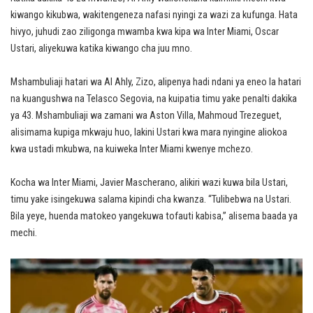
kiwango kikubwa, wakitengeneza nafasi nyingi za wazi za kufunga. Hata
hivyo, juhudi zao ziligonga mwamba kwa kipa wa Inter Miami, Oscar
Ustari, aliyekuwa katika kiwango cha juu mno.
Mshambuliaji hatari wa Al Ahly, Zizo, alipenya hadi ndani ya eneo la hatari
na kuangushwa na Telasco Segovia, na kuipatia timu yake penalti dakika
ya 43. Mshambuliaji wa zamani wa Aston Villa, Mahmoud Trezeguet,
alisimama kupiga mkwaju huo, lakini Ustari kwa mara nyingine aliokoa
kwa ustadi mkubwa, na kuiweka Inter Miami kwenye mchezo.
Kocha wa Inter Miami, Javier Mascherano, alikiri wazi kuwa bila Ustari,
timu yake isingekuwa salama kipindi cha kwanza. “Tulibebwa na Ustari.
Bila yeye, huenda matokeo yangekuwa tofauti kabisa,” alisema baada ya
mechi.