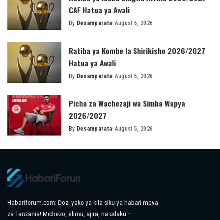
CAF Hatua ya Awali
By
Desamparata
August 6, 2026
Posted
by
Ratiba ya Kombe la Shirikisho 2026/2027
Hatua ya Awali
By
Desamparata
August 6, 2026
Posted
by
Picha za Wachezaji wa Simba Wapya
2026/2027
By
Desamparata
August 5, 2026
Posted
by
Habariforum.com: Dozi yako ya kila siku ya habari mpya
za Tanzania! Michezo, elimu, ajira, na udaku –