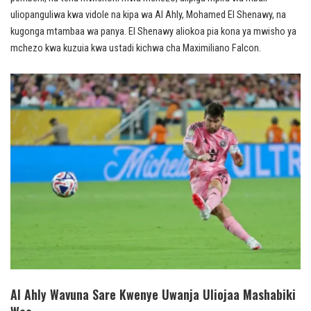
uliopanguliwa kwa vidole na kipa wa Al Ahly, Mohamed El Shenawy, na
kugonga mtambaa wa panya. El Shenawy aliokoa pia kona ya mwisho ya
mchezo kwa kuzuia kwa ustadi kichwa cha Maximiliano Falcon.
Al Ahly Wavuna Sare Kwenye Uwanja Uliojaa Mashabiki