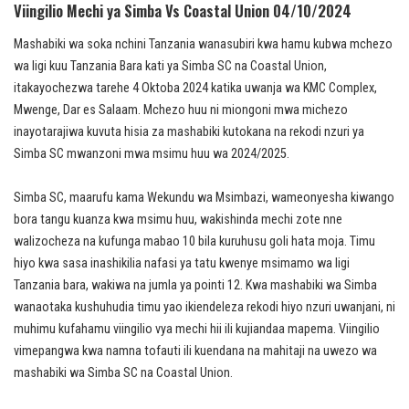
Viingilio Mechi ya Simba Vs Coastal Union 04/10/2024
Mashabiki wa soka nchini Tanzania wanasubiri kwa hamu kubwa mchezo
wa ligi kuu Tanzania Bara kati ya Simba SC na Coastal Union,
itakayochezwa tarehe 4 Oktoba 2024 katika uwanja wa KMC Complex,
Mwenge, Dar es Salaam. Mchezo huu ni miongoni mwa michezo
inayotarajiwa kuvuta hisia za mashabiki kutokana na rekodi nzuri ya
Simba SC mwanzoni mwa msimu huu wa 2024/2025.
Simba SC, maarufu kama Wekundu wa Msimbazi, wameonyesha kiwango
bora tangu kuanza kwa msimu huu, wakishinda mechi zote nne
walizocheza na kufunga mabao 10 bila kuruhusu goli hata moja. Timu
hiyo kwa sasa inashikilia nafasi ya tatu kwenye msimamo wa ligi
Tanzania bara, wakiwa na jumla ya pointi 12. Kwa mashabiki wa Simba
wanaotaka kushuhudia timu yao ikiendeleza rekodi hiyo nzuri uwanjani, ni
muhimu kufahamu viingilio vya mechi hii ili kujiandaa mapema. Viingilio
vimepangwa kwa namna tofauti ili kuendana na mahitaji na uwezo wa
mashabiki wa Simba SC na Coastal Union.