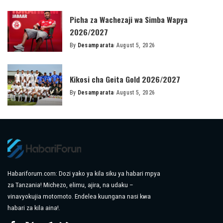
by
Picha za Wachezaji wa Simba Wapya
2026/2027
By
Desamparata
August 5, 2026
Posted
by
Kikosi cha Geita Gold 2026/2027
By
Desamparata
August 5, 2026
Posted
by
Habariforum.com: Dozi yako ya kila siku ya habari mpya
za Tanzania! Michezo, elimu, ajira, na udaku –
vinavyokujia motomoto. Endelea kuungana nasi kwa
habari za kila aina!.