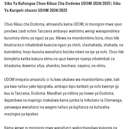
Siku Ya Kufungua Chuo Kikuu Cha Dodoma UDOM 2024/2025 | Siku
Ya Kuripoti chuoni UDOM 2024/2025
Chuo Kikuu cha Dodoma, almaarufu kama UDOM, ni miongoni mwa vyuo
pendwa zaidi nchini Tanzania ambavyo wahitimu wengi wanapendelea
kusomea elimu ya ngazi ya juu. Kikiwa na miundombinu bora, chuo hiki
kinatoa kozi mbalimbali kuanzia ngazi ya cheti, stashahada, shahada, na
kuendelea, hivyo kuvutia wanafunzi kutoka ndani na nje ya nchi. Chuo hiki
kimejikita katika kukuza elimu na ujuzi kwenye nyanja mbalimbali za
kitaaluma, ikiwemo afya, uhandisi, biashara, sayansi, na elimu.
UDOM imepata umaarufu si tu kwa ukubwa wa miundombinu yake, bali
pia kwa nafasi yake kijiografia, ambapo kipo katikati ya nchi kwenye jiji
kuu la Tanzania, Dodoma. Mandhari ya milima ya mawe ya Dodoma,
ikipambwa na majengo makubwa kama jumba la mikutano la Chimwaga,
yanawapa wanafunzi na wageni nafasi ya kujifunza na kufurahia
mazingira ya kipekee.
Kama wewe ni miongoni mwa wanafunzi waliochaguliwa kujiunga na