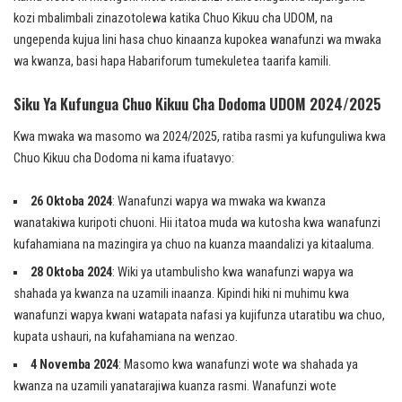
kozi mbalimbali zinazotolewa katika Chuo Kikuu cha UDOM, na
ungependa kujua lini hasa chuo kinaanza kupokea wanafunzi wa mwaka
wa kwanza, basi hapa Habariforum tumekuletea taarifa kamili.
Siku Ya Kufungua Chuo Kikuu Cha Dodoma UDOM 2024/2025
Kwa mwaka wa masomo wa 2024/2025, ratiba rasmi ya kufunguliwa kwa
Chuo Kikuu cha Dodoma ni kama ifuatavyo:
26 Oktoba 2024
: Wanafunzi wapya wa mwaka wa kwanza
wanatakiwa kuripoti chuoni. Hii itatoa muda wa kutosha kwa wanafunzi
kufahamiana na mazingira ya chuo na kuanza maandalizi ya kitaaluma.
28 Oktoba 2024
: Wiki ya utambulisho kwa wanafunzi wapya wa
shahada ya kwanza na uzamili inaanza. Kipindi hiki ni muhimu kwa
wanafunzi wapya kwani watapata nafasi ya kujifunza utaratibu wa chuo,
kupata ushauri, na kufahamiana na wenzao.
4 Novemba 2024
: Masomo kwa wanafunzi wote wa shahada ya
kwanza na uzamili yanatarajiwa kuanza rasmi. Wanafunzi wote