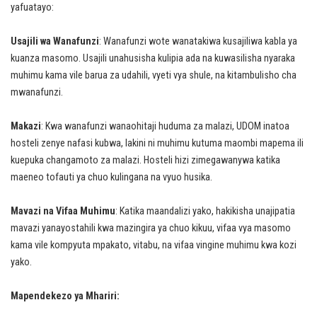
yafuatayo:
Usajili wa Wanafunzi
: Wanafunzi wote wanatakiwa kusajiliwa kabla ya
kuanza masomo. Usajili unahusisha kulipia ada na kuwasilisha nyaraka
muhimu kama vile barua za udahili, vyeti vya shule, na kitambulisho cha
mwanafunzi.
Makazi
: Kwa wanafunzi wanaohitaji huduma za malazi, UDOM inatoa
hosteli zenye nafasi kubwa, lakini ni muhimu kutuma maombi mapema ili
kuepuka changamoto za malazi. Hosteli hizi zimegawanywa katika
maeneo tofauti ya chuo kulingana na vyuo husika.
Mavazi na Vifaa Muhimu
: Katika maandalizi yako, hakikisha unajipatia
mavazi yanayostahili kwa mazingira ya chuo kikuu, vifaa vya masomo
kama vile kompyuta mpakato, vitabu, na vifaa vingine muhimu kwa kozi
yako.
Mapendekezo ya Mhariri: