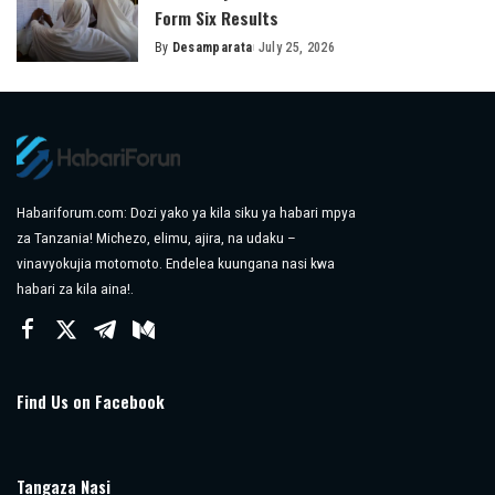
Form Six Results
By
Desamparata
July 25, 2026
Posted
by
Habariforum.com: Dozi yako ya kila siku ya habari mpya
za Tanzania! Michezo, elimu, ajira, na udaku –
vinavyokujia motomoto. Endelea kuungana nasi kwa
habari za kila aina!.
Find Us on Facebook
Tangaza Nasi