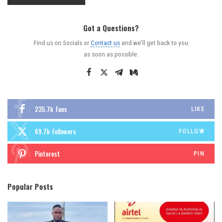
Got a Questions?
Find us on Socials or
Contact us
and we’ll get back to you
as soon as possible.
235.7k
Fans
LIKE
69.7k
Followers
FOLLOW
Pinterest
PIN
Popular Posts