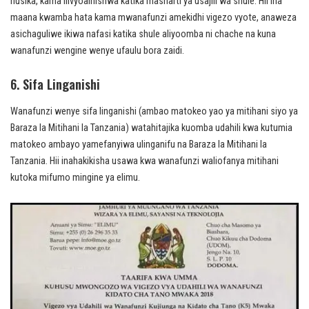
husika, kama ilivyoainishwa katika masharti ya usajili wa shule. Hii ina
maana kwamba hata kama mwanafunzi amekidhi vigezo vyote, anaweza
asichaguliwe ikiwa nafasi katika shule aliyoomba ni chache na kuna
wanafunzi wengine wenye ufaulu bora zaidi.
6. Sifa Linganishi
Wanafunzi wenye sifa linganishi (ambao matokeo yao ya mitihani siyo ya
Baraza la Mitihani la Tanzania) watahitajika kuomba udahili kwa kutumia
matokeo ambayo yamefanyiwa ulinganifu na Baraza la Mitihani la
Tanzania. Hii inahakikisha usawa kwa wanafunzi waliofanya mitihani
kutoka mifumo mingine ya elimu.