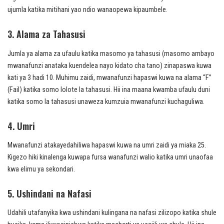
ujumla katika mitihani yao ndio wanaopewa kipaumbele.
3. Alama za Tahasusi
Jumla ya alama za ufaulu katika masomo ya tahasusi (masomo ambayo
mwanafunzi anataka kuendelea nayo kidato cha tano) zinapaswa kuwa
kati ya 3 hadi 10. Muhimu zaidi, mwanafunzi hapaswi kuwa na alama “F”
(Fail) katika somo lolote la tahasusi. Hii ina maana kwamba ufaulu duni
katika somo la tahasusi unaweza kumzuia mwanafunzi kuchaguliwa.
4. Umri
Mwanafunzi atakayedahiliwa hapaswi kuwa na umri zaidi ya miaka 25.
Kigezo hiki kinalenga kuwapa fursa wanafunzi walio katika umri unaofaa
kwa elimu ya sekondari.
5. Ushindani na Nafasi
Udahili utafanyika kwa ushindani kulingana na nafasi zilizopo katika shule