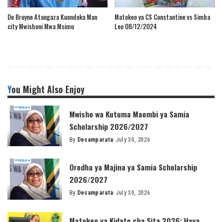
De Bruyne Atangaza Kuondoka Man
Matokeo ya CS Constantine vs Simba
city Mwishoni Mwa Msimu
Leo 08/12/2024
You Might Also Enjoy
Mwisho wa Kutuma Maombi ya Samia
Scholarship 2026/2027
By
Desamparata
July 30, 2026
Posted
by
Orodha ya Majina ya Samia Scholarship
2026/2027
By
Desamparata
July 30, 2026
Posted
by
Matokeo ya Kidato cha Sita 2026: Haya