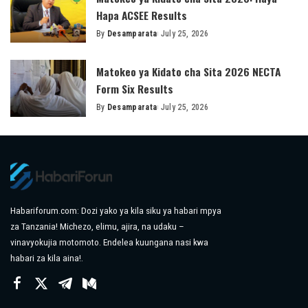
Hapa ACSEE Results
By
Desamparata
July 25, 2026
Posted
by
Matokeo ya Kidato cha Sita 2026 NECTA
Form Six Results
By
Desamparata
July 25, 2026
Posted
by
Habariforum.com: Dozi yako ya kila siku ya habari mpya
za Tanzania! Michezo, elimu, ajira, na udaku –
vinavyokujia motomoto. Endelea kuungana nasi kwa
habari za kila aina!.