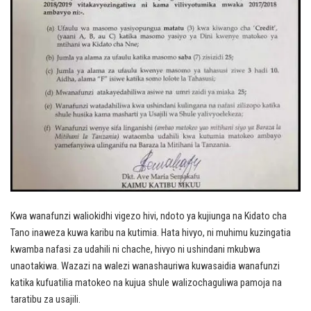
Kwa wanafunzi waliokidhi vigezo hivi, ndoto ya kujiunga na Kidato cha
Tano inaweza kuwa karibu na kutimia. Hata hivyo, ni muhimu kuzingatia
kwamba nafasi za udahili ni chache, hivyo ni ushindani mkubwa
unaotakiwa. Wazazi na walezi wanashauriwa kuwasaidia wanafunzi
katika kufuatilia matokeo na kujua shule walizochaguliwa pamoja na
taratibu za usajili.