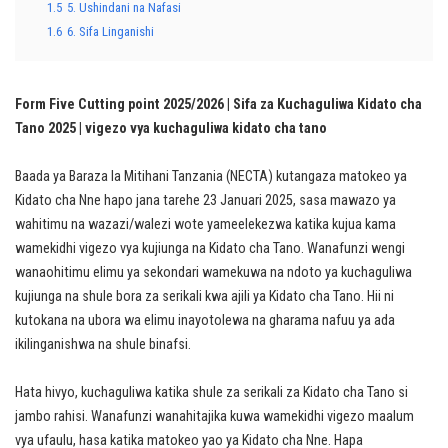
1.5
5. Ushindani na Nafasi
1.6
6. Sifa Linganishi
Form Five Cutting point 2025/2026 | Sifa za Kuchaguliwa Kidato cha
Tano 2025 | vigezo vya kuchaguliwa kidato cha tano
Baada ya Baraza la Mitihani Tanzania (NECTA) kutangaza matokeo ya
Kidato cha Nne hapo jana tarehe 23 Januari 2025, sasa mawazo ya
wahitimu na wazazi/walezi wote yameelekezwa katika kujua kama
wamekidhi vigezo vya kujiunga na Kidato cha Tano. Wanafunzi wengi
wanaohitimu elimu ya sekondari wamekuwa na ndoto ya kuchaguliwa
kujiunga na shule bora za serikali kwa ajili ya Kidato cha Tano. Hii ni
kutokana na ubora wa elimu inayotolewa na gharama nafuu ya ada
ikilinganishwa na shule binafsi.
Hata hivyo, kuchaguliwa katika shule za serikali za Kidato cha Tano si
jambo rahisi. Wanafunzi wanahitajika kuwa wamekidhi vigezo maalum
vya ufaulu, hasa katika matokeo yao ya Kidato cha Nne. Hapa