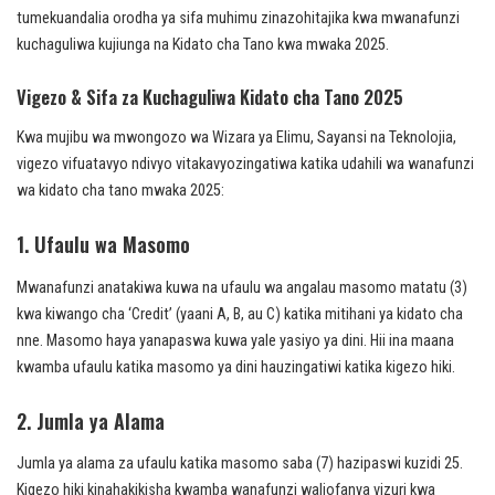
tumekuandalia orodha ya sifa muhimu zinazohitajika kwa mwanafunzi
kuchaguliwa kujiunga na Kidato cha Tano kwa mwaka 2025.
Vigezo & Sifa za Kuchaguliwa Kidato cha Tano 2025
Kwa mujibu wa mwongozo wa Wizara ya Elimu, Sayansi na Teknolojia,
vigezo vifuatavyo ndivyo vitakavyozingatiwa katika udahili wa wanafunzi
wa kidato cha tano mwaka 2025:
1. Ufaulu wa Masomo
Mwanafunzi anatakiwa kuwa na ufaulu wa angalau masomo matatu (3)
kwa kiwango cha ‘Credit’ (yaani A, B, au C) katika mitihani ya kidato cha
nne. Masomo haya yanapaswa kuwa yale yasiyo ya dini. Hii ina maana
kwamba ufaulu katika masomo ya dini hauzingatiwi katika kigezo hiki.
2. Jumla ya Alama
Jumla ya alama za ufaulu katika masomo saba (7) hazipaswi kuzidi 25.
Kigezo hiki kinahakikisha kwamba wanafunzi waliofanya vizuri kwa