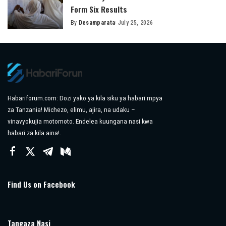
Form Six Results
By
Desamparata
July 25, 2026
Posted
by
Habariforum.com: Dozi yako ya kila siku ya habari mpya
za Tanzania! Michezo, elimu, ajira, na udaku –
vinavyokujia motomoto. Endelea kuungana nasi kwa
habari za kila aina!.
Find Us on Facebook
Tangaza Nasi