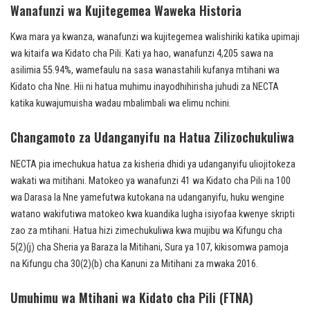
Wanafunzi wa Kujitegemea Waweka Historia
Kwa mara ya kwanza, wanafunzi wa kujitegemea walishiriki katika upimaji
wa kitaifa wa Kidato cha Pili. Kati ya hao, wanafunzi 4,205 sawa na
asilimia 55.94%, wamefaulu na sasa wanastahili kufanya mtihani wa
Kidato cha Nne. Hii ni hatua muhimu inayodhihirisha juhudi za NECTA
katika kuwajumuisha wadau mbalimbali wa elimu nchini.
Changamoto za Udanganyifu na Hatua Zilizochukuliwa
NECTA pia imechukua hatua za kisheria dhidi ya udanganyifu uliojitokeza
wakati wa mitihani. Matokeo ya wanafunzi 41 wa Kidato cha Pili na 100
wa Darasa la Nne yamefutwa kutokana na udanganyifu, huku wengine
watano wakifutiwa matokeo kwa kuandika lugha isiyofaa kwenye skripti
zao za mtihani. Hatua hizi zimechukuliwa kwa mujibu wa Kifungu cha
5(2)(j) cha Sheria ya Baraza la Mitihani, Sura ya 107, kikisomwa pamoja
na Kifungu cha 30(2)(b) cha Kanuni za Mitihani za mwaka 2016.
Umuhimu wa Mtihani wa Kidato cha Pili (FTNA)