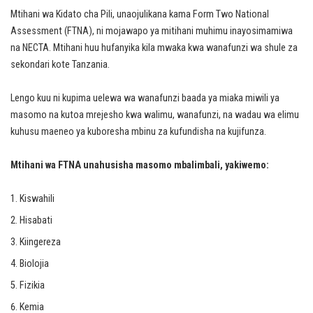
Mtihani wa Kidato cha Pili, unaojulikana kama Form Two National
Assessment (FTNA), ni mojawapo ya mitihani muhimu inayosimamiwa
na NECTA. Mtihani huu hufanyika kila mwaka kwa wanafunzi wa shule za
sekondari kote Tanzania.
Lengo kuu ni kupima uelewa wa wanafunzi baada ya miaka miwili ya
masomo na kutoa mrejesho kwa walimu, wanafunzi, na wadau wa elimu
kuhusu maeneo ya kuboresha mbinu za kufundisha na kujifunza.
Mtihani wa FTNA unahusisha masomo mbalimbali, yakiwemo:
Kiswahili
Hisabati
Kiingereza
Biolojia
Fizikia
Kemia