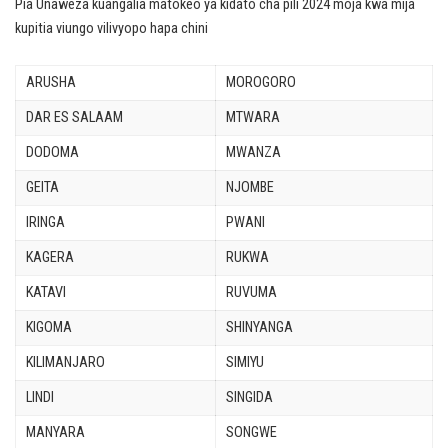
Pia Unaweza kuangalia matokeo ya kidato cha pili 2024 moja kwa mija
kupitia viungo vilivyopo hapa chini
ARUSHA
MOROGORO
DAR ES SALAAM
MTWARA
DODOMA
MWANZA
GEITA
NJOMBE
IRINGA
PWANI
KAGERA
RUKWA
KATAVI
RUVUMA
KIGOMA
SHINYANGA
KILIMANJARO
SIMIYU
LINDI
SINGIDA
MANYARA
SONGWE