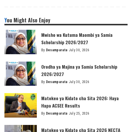
You Might Also Enjoy
Mwisho wa Kutuma Maombi ya Samia
Scholarship 2026/2027
By
Desamparata
July 30, 2026
Posted
by
Orodha ya Majina ya Samia Scholarship
2026/2027
By
Desamparata
July 30, 2026
Posted
by
Matokeo ya Kidato cha Sita 2026: Haya
Hapa ACSEE Results
By
Desamparata
July 25, 2026
Posted
by
Matokeo ya Kidato cha Sita 2026 NECTA