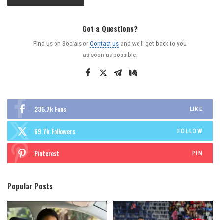
Got a Questions?
Find us on Socials or
Contact us
and we’ll get back to you
as soon as possible.
235.7k
Fans
LIKE
69.7k
Followers
FOLLOW
Pinterest
PIN
Popular Posts