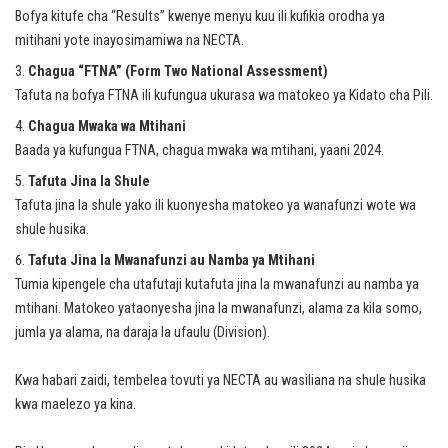
Bofya kitufe cha “Results” kwenye menyu kuu ili kufikia orodha ya
mitihani yote inayosimamiwa na NECTA.
Chagua “FTNA” (Form Two National Assessment)
Tafuta na bofya FTNA ili kufungua ukurasa wa matokeo ya Kidato cha Pili.
Chagua Mwaka wa Mtihani
Baada ya kufungua FTNA, chagua mwaka wa mtihani, yaani 2024.
Tafuta Jina la Shule
Tafuta jina la shule yako ili kuonyesha matokeo ya wanafunzi wote wa
shule husika.
Tafuta Jina la Mwanafunzi au Namba ya Mtihani
Tumia kipengele cha utafutaji kutafuta jina la mwanafunzi au namba ya
mtihani. Matokeo yataonyesha jina la mwanafunzi, alama za kila somo,
jumla ya alama, na daraja la ufaulu (Division).
Kwa habari zaidi, tembelea tovuti ya NECTA au wasiliana na shule husika
kwa maelezo ya kina.