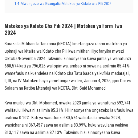
1.4
Mwongozo wa Kuangalia Matokeo ya Kidato cha Pili 2024
Matokeo ya Kidato Cha Pili 2024 | Matokeo ya Form Two
2024
Baraza la Mitihani la Tanzania (NECTA) limetangaza rasmi matokeo ya
upimaji wa kitaifa wa Kidato cha Pili kwa mitihani iliyofanyika mwezi
Oktoba/Novemba 2024. Takwimu zinaonyesha kuwa jumla ya wanafunzi
680,574 kati ya 796,825 waliopimwa, ambao ni sawa na asilimia 85.41%,
wamefaulu na kuendelea na Kidato cha Tatu baada ya kufikia madaraja I,
II, III, na IV. Matokeo haya yametangazwa leo, Januari 4, 2025, jijini Dar es
Salaam na Katibu Mtendaji wa NECTA, Dkt. Said Mohamed.
Kwa mujibu wa Dkt. Mohamed, mwaka 2023 jumla ya wanafunzi 592,741
walifaulu, ikiwa ni asilimia 85.31%. Hii inaonyesha ongezeko la ufaulu kwa
asilimia 0.10%. Kati ya wanafunzi 680,574 waliofaulu mwaka 2024,
wasichana ni 367,457 sawa na asilimia 83.99%, huku wavulana wakiwa
313,117 sawa na asilimia 87.13%. Takwimu hizi zinaonyesha kuwa