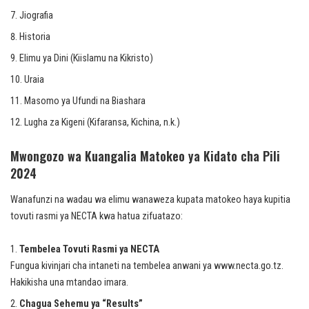
Jiografia
Historia
Elimu ya Dini (Kiislamu na Kikristo)
Uraia
Masomo ya Ufundi na Biashara
Lugha za Kigeni (Kifaransa, Kichina, n.k.)
Mwongozo wa Kuangalia Matokeo ya Kidato cha Pili
2024
Wanafunzi na wadau wa elimu wanaweza kupata matokeo haya kupitia
tovuti rasmi ya NECTA kwa hatua zifuatazo:
Tembelea Tovuti Rasmi ya NECTA
Fungua kivinjari cha intaneti na tembelea anwani ya www.necta.go.tz.
Hakikisha una mtandao imara.
Chagua Sehemu ya “Results”