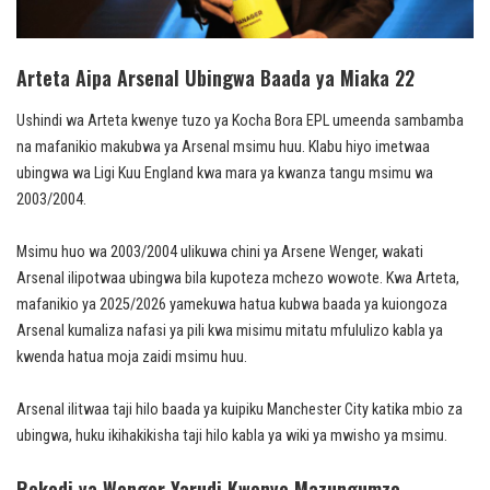
Arteta Aipa Arsenal Ubingwa Baada ya Miaka 22
Ushindi wa Arteta kwenye tuzo ya Kocha Bora EPL umeenda sambamba
na mafanikio makubwa ya Arsenal msimu huu. Klabu hiyo imetwaa
ubingwa wa Ligi Kuu England kwa mara ya kwanza tangu msimu wa
2003/2004.
Msimu huo wa 2003/2004 ulikuwa chini ya Arsene Wenger, wakati
Arsenal ilipotwaa ubingwa bila kupoteza mchezo wowote. Kwa Arteta,
mafanikio ya 2025/2026 yamekuwa hatua kubwa baada ya kuiongoza
Arsenal kumaliza nafasi ya pili kwa misimu mitatu mfululizo kabla ya
kwenda hatua moja zaidi msimu huu.
Arsenal ilitwaa taji hilo baada ya kuipiku Manchester City katika mbio za
ubingwa, huku ikihakikisha taji hilo kabla ya wiki ya mwisho ya msimu.
Rekodi ya Wenger Yarudi Kwenye Mazungumzo