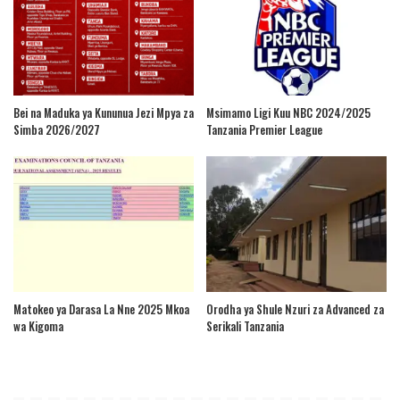
Bei na Maduka ya Kununua Jezi Mpya za
Msimamo Ligi Kuu NBC 2024/2025
Simba 2026/2027
Tanzania Premier League
Matokeo ya Darasa La Nne 2025 Mkoa
Orodha ya Shule Nzuri za Advanced za
wa Kigoma
Serikali Tanzania