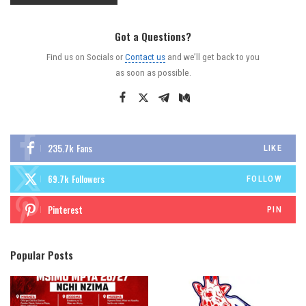
Got a Questions?
Find us on Socials or
Contact us
and we’ll get back to you
as soon as possible.
235.7k
Fans
LIKE
69.7k
Followers
FOLLOW
Pinterest
PIN
Popular Posts