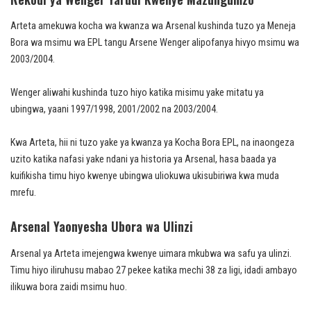
Arteta amekuwa kocha wa kwanza wa Arsenal kushinda tuzo ya Meneja
Bora wa msimu wa EPL tangu Arsene Wenger alipofanya hivyo msimu wa
2003/2004.
Wenger aliwahi kushinda tuzo hiyo katika misimu yake mitatu ya
ubingwa, yaani 1997/1998, 2001/2002 na 2003/2004.
Kwa Arteta, hii ni tuzo yake ya kwanza ya Kocha Bora EPL, na inaongeza
uzito katika nafasi yake ndani ya historia ya Arsenal, hasa baada ya
kuifikisha timu hiyo kwenye ubingwa uliokuwa ukisubiriwa kwa muda
mrefu.
Arsenal Yaonyesha Ubora wa Ulinzi
Arsenal ya Arteta imejengwa kwenye uimara mkubwa wa safu ya ulinzi.
Timu hiyo iliruhusu mabao 27 pekee katika mechi 38 za ligi, idadi ambayo
ilikuwa bora zaidi msimu huo.