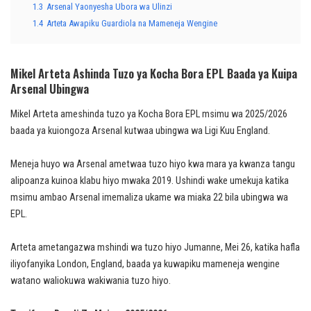
1.3
Arsenal Yaonyesha Ubora wa Ulinzi
1.4
Arteta Awapiku Guardiola na Mameneja Wengine
Mikel Arteta Ashinda Tuzo ya Kocha Bora EPL Baada ya Kuipa
Arsenal Ubingwa
Mikel Arteta ameshinda tuzo ya Kocha Bora EPL msimu wa 2025/2026
baada ya kuiongoza Arsenal kutwaa ubingwa wa Ligi Kuu England.
Meneja huyo wa Arsenal ametwaa tuzo hiyo kwa mara ya kwanza tangu
alipoanza kuinoa klabu hiyo mwaka 2019. Ushindi wake umekuja katika
msimu ambao Arsenal imemaliza ukame wa miaka 22 bila ubingwa wa
EPL.
Arteta ametangazwa mshindi wa tuzo hiyo Jumanne, Mei 26, katika hafla
iliyofanyika London, England, baada ya kuwapiku mameneja wengine
watano waliokuwa wakiwania tuzo hiyo.