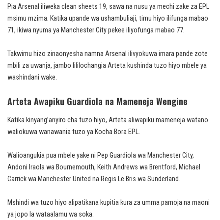
Pia Arsenal iliweka clean sheets 19, sawa na nusu ya mechi zake za EPL
msimu mzima. Katika upande wa ushambuliaji, timu hiyo ilifunga mabao
71, ikiwa nyuma ya Manchester City pekee iliyofunga mabao 77.
Takwimu hizo zinaonyesha namna Arsenal ilivyokuwa imara pande zote
mbili za uwanja, jambo lililochangia Arteta kushinda tuzo hiyo mbele ya
washindani wake.
Arteta Awapiku Guardiola na Mameneja Wengine
Katika kinyang’anyiro cha tuzo hiyo, Arteta aliwapiku mameneja watano
waliokuwa wanawania tuzo ya Kocha Bora EPL.
Walioangukia pua mbele yake ni Pep Guardiola wa Manchester City,
Andoni Iraola wa Bournemouth, Keith Andrews wa Brentford, Michael
Carrick wa Manchester United na Regis Le Bris wa Sunderland.
Mshindi wa tuzo hiyo alipatikana kupitia kura za umma pamoja na maoni
ya jopo la wataalamu wa soka.