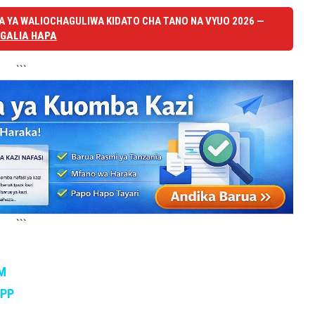
 YA WALIOCHAGULIWA KIDATO CHA TANO NA VYUO 2026 —
GALIA HAPA
```
```
M
APP