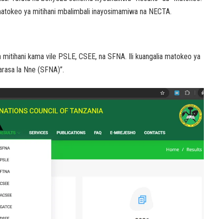
matokeo ya mitihani mbalimbali inayosimamiwa na NECTA.
mitihani kama vile PSLE, CSEE, na SFNA. Ili kuangalia matokeo ya
arasa la Nne (SFNA)”.