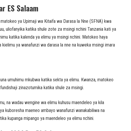
ar ES Salaam
za matokeo ya Upimaji wa Kitaifa wa Darasa la Nne (SFNA) kwa
iofanyika katika shule zote za msingi nchini Tanzania kati ya
mu katika kalenda ya elimu ya msingi nchini. Matokeo haya
kielimu ya wanafunzi wa darasa la nne na kuweka msingi imara
 una umuhimu mkubwa katika sekta ya elimu. Kwanza, matokeo
fundishaji zinazotumika katika shule za msingi.
imu, na wadau wengine wa elimu kuhusu maendeleo ya kila
ti ya kuboresha maeneo ambayo wanafunzi wanakabiliwa na
tika kupanga mipango ya maendeleo ya elimu nchini.