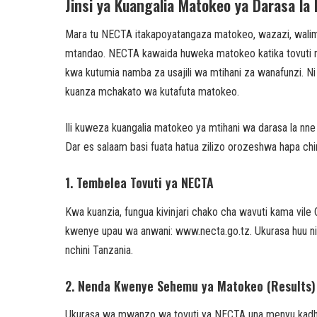
Jinsi ya Kuangalia Matokeo ya Darasa l
Mara tu NECTA itakapoyatangaza matokeo, wazazi, walimu
mtandao. NECTA kawaida huweka matokeo katika tovuti 
kwa kutumia namba za usajili wa mtihani za wanafunzi. Ni
kuanza mchakato wa kutafuta matokeo.
Ili kuweza kuangalia matokeo ya mtihani wa darasa la nne
Dar es salaam basi fuata hatua zilizo orozeshwa hapa chin
1. Tembelea Tovuti ya NECTA
Kwa kuanzia, fungua kivinjari chako cha wavuti kama vile 
kwenye upau wa anwani: www.necta.go.tz. Ukurasa huu ni 
nchini Tanzania.
2. Nenda Kwenye Sehemu ya Matokeo (Results)
Ukurasa wa mwanzo wa tovuti ya NECTA una menyu kadhaa