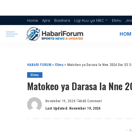
Home
Ajira
Biashara
Ligi Kuu ya NBC
Elimu
Jin
Ratiba ya Ligi NBC 2025/26
HOM
Msimamo Ligi Kuu ya NBC 20
HABARI FORUM
>
Elimu
>
Matokeo ya Darasa la Nne 2024 Dar ES S
Elimu
Matokeo ya Darasa la Nne 
November 19, 2024
Add Comment
Last Updated: November 19, 2024
– A