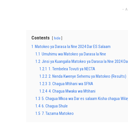
– A
Contents
hide
1
Matokeo ya Darasa la Nne 2024 Dar ES Salaam
1.1
Umuhimu wa Matokeo ya Darasa la Nne
1.2
Jinsi ya Kuangalia Matokeo ya Darasa la Nne 2024 D
1.2.1
1. Tembelea Tovuti ya NECTA
1.2.2
2. Nenda Kwenye Sehemu ya Matokeo (Results)
1.2.3
3. Chagua Mtihani wa SFNA
1.2.4
4. Chagua Mwaka wa Mtihani
1.3
5. Chagua Mkoa wa Dar es salaam Kisha chagua Wila
1.4
6. Chagua Shule
1.5
7. Tazama Matokeo