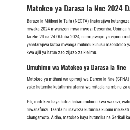
Matokeo ya Darasa la Nne 2024 D
Baraza la Mitihani la Taifa (NECTA) linatarajiwa kutanga
mwaka 2024 mwanzoni mwa mwezi Desemba. Upimaji huu, ul
tarehe 23 na 24 Oktoba 2024, ni mojawapo ya vipimo muhi
yanatarajiwa kutoa mwanga muhimu kuhusu maendeleo ya 
kwa ajili ya hatua zao zijazo za kielimu.
Umuhimu wa Matokeo ya Darasa la Nne
Matokeo ya mtihani wa upimaji wa Darasa la Nne (SFNA)
yake hutumika kutathmini ufanisi wa mitaala na mbinu za u
Pili, matokeo haya hutoa habari muhimu kwa wazazi, wal
mwanafunzi. Taarifa hii inaweza kutumika kubuni mikaka
changamoto. Aidha, matokeo haya hutumika na Serikali ka