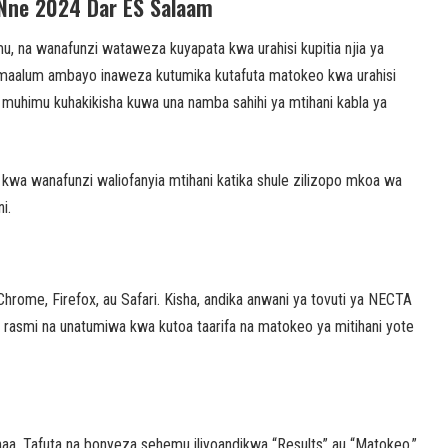
a Nne 2024 Dar ES Salaam
, na wanafunzi wataweza kuyapata kwa urahisi kupitia njia ya
maalum ambayo inaweza kutumika kutafuta matokeo kwa urahisi
 muhimu kuhakikisha kuwa una namba sahihi ya mtihani kabla ya
 kwa wanafunzi waliofanyia mtihani katika shule zilizopo mkoa wa
i.
Chrome, Firefox, au Safari. Kisha, andika anwani ya tovuti ya NECTA
rasmi na unatumiwa kwa kutoa taarifa na matokeo ya mitihani yote
. Tafuta na bonyeza sehemu iliyoandikwa “Results” au “Matokeo.”