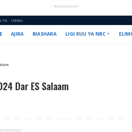
– Advertisement –
si Ya
Udaku
E
AJIRA
BIASHARA
LIGI KUU YA NBC
ELIM
25/26
alaam
2024 Dar ES Salaam
dvertisement –