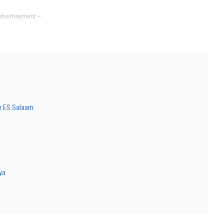
dvertisement –
ar ES Salaam
ya