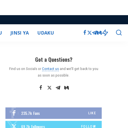
U
JINSI YA
UDAKU
Got a Questions?
Find us on Socials or
Contact us
and we’ll get back to you
as soon as possible.
235.7k
Fans
LIKE
69.7k
Followers
FOLLOW