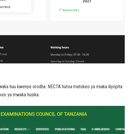
ka huu kwenye orodha. NECTA hutoa matokeo ya miaka iliyopita
okeo ya mwaka husika.