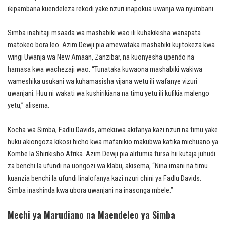
ikipambana kuendeleza rekodi yake nzuri inapokua uwanja wa nyumbani.
Simba inahitaji msaada wa mashabiki wao ili kuhakikisha wanapata
matokeo bora leo. Azim Dewji pia amewataka mashabiki kujitokeza kwa
wingi Uwanja wa New Amaan, Zanzibar, na kuonyesha upendo na
hamasa kwa wachezaji wao. “Tunataka kuwaona mashabiki wakiwa
wameshika usukani wa kuhamasisha vijana wetu ili wafanye vizuri
uwanjani. Huu ni wakati wa kushirikiana na timu yetu ili kufikia malengo
yetu,” alisema.
Kocha wa Simba, Fadlu Davids, amekuwa akifanya kazi nzuri na timu yake
huku akiongoza kikosi hicho kwa mafanikio makubwa katika michuano ya
Kombe la Shirikisho Afrika. Azim Dewji pia alitumia fursa hii kutaja juhudi
za benchi la ufundi na uongozi wa klabu, akisema, “Nina imani na timu
kuanzia benchi la ufundi linalofanya kazi nzuri chini ya Fadlu Davids.
Simba inashinda kwa ubora uwanjani na inasonga mbele.”
Mechi ya Marudiano na Maendeleo ya Simba