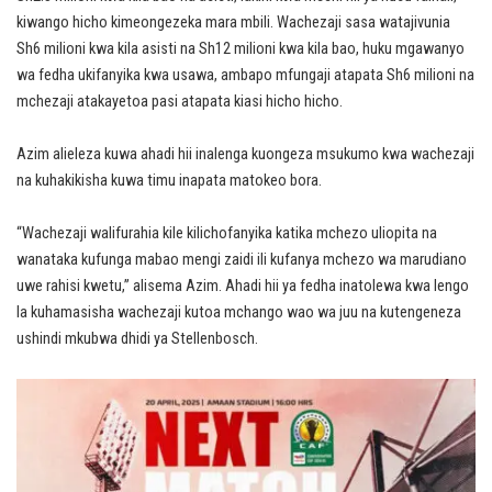
kiwango hicho kimeongezeka mara mbili. Wachezaji sasa watajivunia
Sh6 milioni kwa kila asisti na Sh12 milioni kwa kila bao, huku mgawanyo
wa fedha ukifanyika kwa usawa, ambapo mfungaji atapata Sh6 milioni na
mchezaji atakayetoa pasi atapata kiasi hicho hicho.
Azim alieleza kuwa ahadi hii inalenga kuongeza msukumo kwa wachezaji
na kuhakikisha kuwa timu inapata matokeo bora.
“Wachezaji walifurahia kile kilichofanyika katika mchezo uliopita na
wanataka kufunga mabao mengi zaidi ili kufanya mchezo wa marudiano
uwe rahisi kwetu,” alisema Azim. Ahadi hii ya fedha inatolewa kwa lengo
la kuhamasisha wachezaji kutoa mchango wao wa juu na kutengeneza
ushindi mkubwa dhidi ya Stellenbosch.