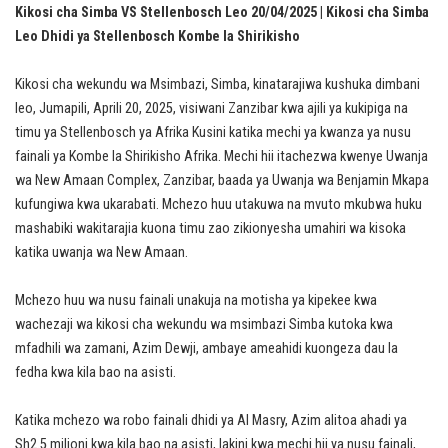
Kikosi cha Simba VS Stellenbosch Leo 20/04/2025 | Kikosi cha Simba
Leo Dhidi ya Stellenbosch Kombe la Shirikisho
Kikosi cha wekundu wa Msimbazi, Simba, kinatarajiwa kushuka dimbani
leo, Jumapili, Aprili 20, 2025, visiwani Zanzibar kwa ajili ya kukipiga na
timu ya Stellenbosch ya Afrika Kusini katika mechi ya kwanza ya nusu
fainali ya Kombe la Shirikisho Afrika. Mechi hii itachezwa kwenye Uwanja
wa New Amaan Complex, Zanzibar, baada ya Uwanja wa Benjamin Mkapa
kufungiwa kwa ukarabati. Mchezo huu utakuwa na mvuto mkubwa huku
mashabiki wakitarajia kuona timu zao zikionyesha umahiri wa kisoka
katika uwanja wa New Amaan.
Mchezo huu wa nusu fainali unakuja na motisha ya kipekee kwa
wachezaji wa kikosi cha wekundu wa msimbazi Simba kutoka kwa
mfadhili wa zamani, Azim Dewji, ambaye ameahidi kuongeza dau la
fedha kwa kila bao na asisti.
Katika mchezo wa robo fainali dhidi ya Al Masry, Azim alitoa ahadi ya
Sh2.5 milioni kwa kila bao na asisti, lakini kwa mechi hii ya nusu fainali,