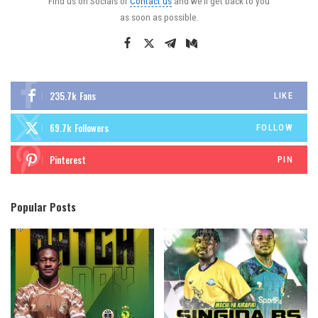
Find us on Socials or
Contact us
and we’ll get back to you
as soon as possible.
235.7k
Fans
LIKE
69.7k
Followers
FOLLOW
Pinterest
PIN
Popular Posts