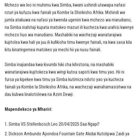
Mchezo wa leo ni muhimu kwa Simba, kwani ushindi utawapa nafasi
nzuri ya kufuzu kwa fainali ya Kombe la Shirikisho Afrika. Mshindi wa
jumla atakuwa na nafasi ya kwenda ugenini kwa mchezo wa marudiano,
na Simba inahitaji kupata matokeo mazuri ili kucheza kwa urahisi kwenye
mchezo huo wa marudiano. Mashabiki na wachezaji wanatarajiwa
kujitolea kwa hali ya juu ili kufikisha timu kwenye fainali, na kwa sasa kila
kitu kinategemea matokeo ya mechi hii ya nusu fainali.
Simba inajiandaa kwa kivumbi hiki cha kihistoria, na mashabiki
wanatarajiwa kujitokeza kwa wingi kutoa sapoti kwa timu yao. Hii ni
fursa ya kipekee kwa timu ya Simba kutimiza ndoto yao ya kucheza
fainali ya Kombe la Shirikisho Afrika, na wachezaji wanahamasishwa na
dau kubwa linalotolewa na Azim Dewji.
Mapendekezo ya Mhariri:
Simba VS Stellenbosch Leo 20/04/2025 Saa Ngapi?
Dickson Ambundo Ajiondoa Fountain Gate Akidai Kutolipwa Zaidi ya